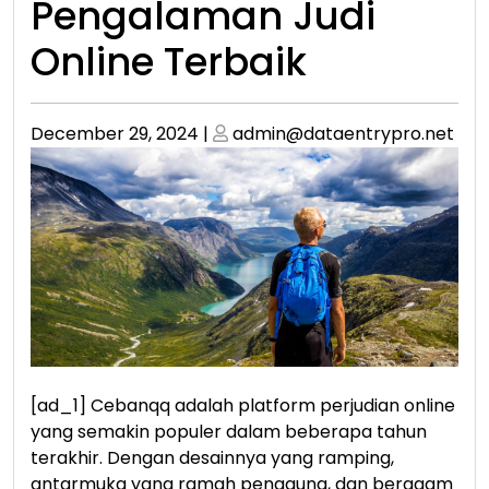
Pengalaman Judi
Online Terbaik
Posted
Posted
December 29, 2024
|
admin@dataentrypro.net
on
on
[ad_1] Cebanqq adalah platform perjudian online
yang semakin populer dalam beberapa tahun
terakhir. Dengan desainnya yang ramping,
antarmuka yang ramah pengguna, dan beragam