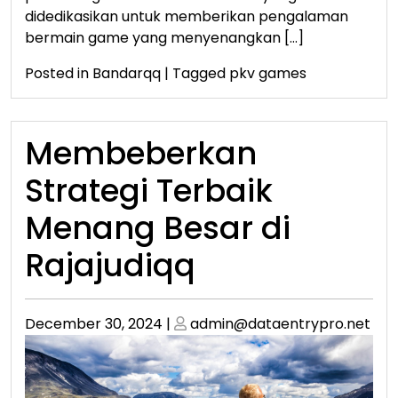
didedikasikan untuk memberikan pengalaman
bermain game yang menyenangkan […]
Posted in
Bandarqq
|
Tagged
pkv games
Membeberkan
Strategi Terbaik
Menang Besar di
Rajajudiqq
Posted
Posted
December 30, 2024
|
admin@dataentrypro.net
on
on