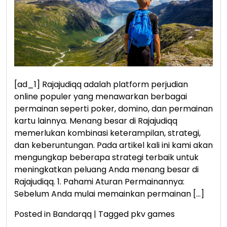
[ad_1] Rajajudiqq adalah platform perjudian
online populer yang menawarkan berbagai
permainan seperti poker, domino, dan permainan
kartu lainnya. Menang besar di Rajajudiqq
memerlukan kombinasi keterampilan, strategi,
dan keberuntungan. Pada artikel kali ini kami akan
mengungkap beberapa strategi terbaik untuk
meningkatkan peluang Anda menang besar di
Rajajudiqq. 1. Pahami Aturan Permainannya:
Sebelum Anda mulai memainkan permainan […]
Posted in
Bandarqq
|
Tagged
pkv games