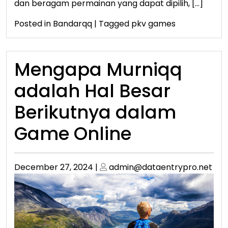
dan beragam permainan yang dapat dipilih, […]
Posted in
Bandarqq
|
Tagged
pkv games
Mengapa Murniqq
adalah Hal Besar
Berikutnya dalam
Game Online
Posted
Posted
December 27, 2024
|
admin@dataentrypro.net
on
on