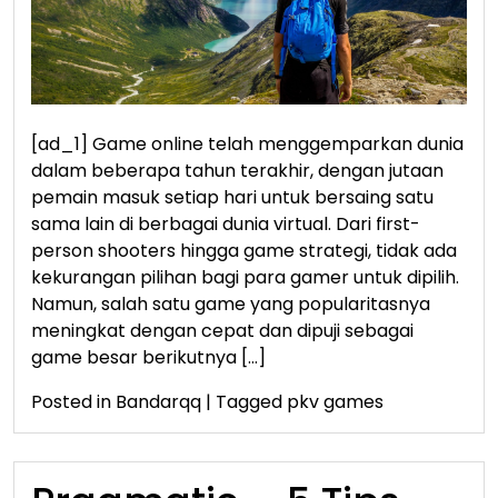
[ad_1] Game online telah menggemparkan dunia
dalam beberapa tahun terakhir, dengan jutaan
pemain masuk setiap hari untuk bersaing satu
sama lain di berbagai dunia virtual. Dari first-
person shooters hingga game strategi, tidak ada
kekurangan pilihan bagi para gamer untuk dipilih.
Namun, salah satu game yang popularitasnya
meningkat dengan cepat dan dipuji sebagai
game besar berikutnya […]
Posted in
Bandarqq
|
Tagged
pkv games