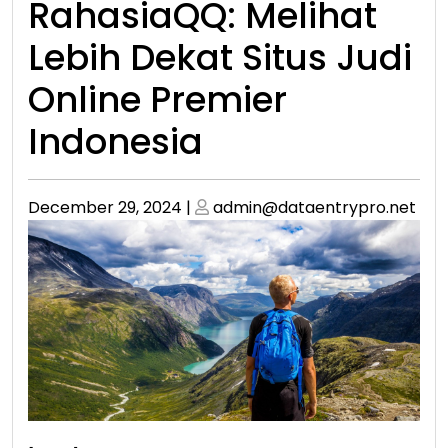
RahasiaQQ: Melihat
Lebih Dekat Situs Judi
Online Premier
Indonesia
Posted
Posted
December 29, 2024
|
admin@dataentrypro.net
on
on