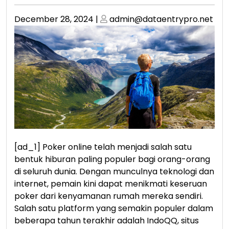
Posted
Posted
December 28, 2024
|
admin@dataentrypro.net
on
on
[ad_1] Poker online telah menjadi salah satu
bentuk hiburan paling populer bagi orang-orang
di seluruh dunia. Dengan munculnya teknologi dan
internet, pemain kini dapat menikmati keseruan
poker dari kenyamanan rumah mereka sendiri.
Salah satu platform yang semakin populer dalam
beberapa tahun terakhir adalah IndoQQ, situs