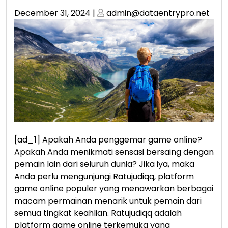
Posted
Posted
December 31, 2024
|
admin@dataentrypro.net
on
on
[ad_1] Apakah Anda penggemar game online?
Apakah Anda menikmati sensasi bersaing dengan
pemain lain dari seluruh dunia? Jika iya, maka
Anda perlu mengunjungi Ratujudiqq, platform
game online populer yang menawarkan berbagai
macam permainan menarik untuk pemain dari
semua tingkat keahlian. Ratujudiqq adalah
platform game online terkemuka yang