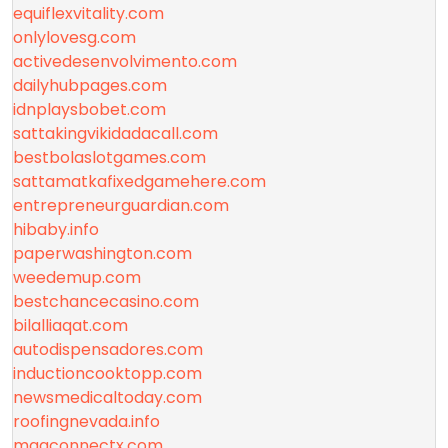
equiflexvitality.com
onlylovesg.com
activedesenvolvimento.com
dailyhubpages.com
idnplaysbobet.com
sattakingvikidadacall.com
bestbolaslotgames.com
sattamatkafixedgamehere.com
entrepreneurguardian.com
hibaby.info
paperwashington.com
weedemup.com
bestchancecasino.com
bilalliaqat.com
autodispensadores.com
inductioncooktopp.com
newsmedicaltoday.com
roofingnevada.info
magconnectx.com