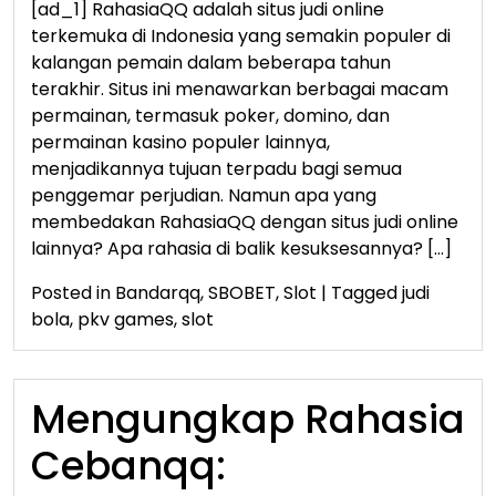
[ad_1] RahasiaQQ adalah situs judi online
terkemuka di Indonesia yang semakin populer di
kalangan pemain dalam beberapa tahun
terakhir. Situs ini menawarkan berbagai macam
permainan, termasuk poker, domino, dan
permainan kasino populer lainnya,
menjadikannya tujuan terpadu bagi semua
penggemar perjudian. Namun apa yang
membedakan RahasiaQQ dengan situs judi online
lainnya? Apa rahasia di balik kesuksesannya? […]
Posted in
Bandarqq
,
SBOBET
,
Slot
|
Tagged
judi
bola
,
pkv games
,
slot
Mengungkap Rahasia
Cebanqq: