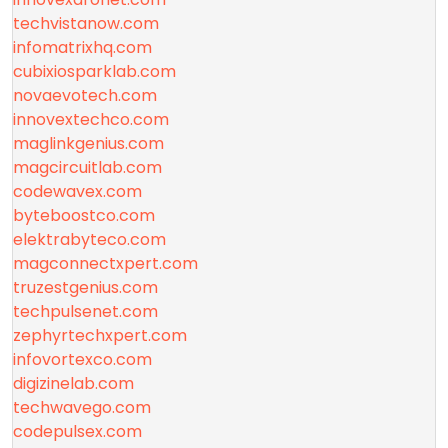
techvistanow.com
infomatrixhq.com
cubixiosparklab.com
novaevotech.com
innovextechco.com
maglinkgenius.com
magcircuitlab.com
codewavex.com
byteboostco.com
elektrabyteco.com
magconnectxpert.com
truzestgenius.com
techpulsenet.com
zephyrtechxpert.com
infovortexco.com
digizinelab.com
techwavego.com
codepulsex.com