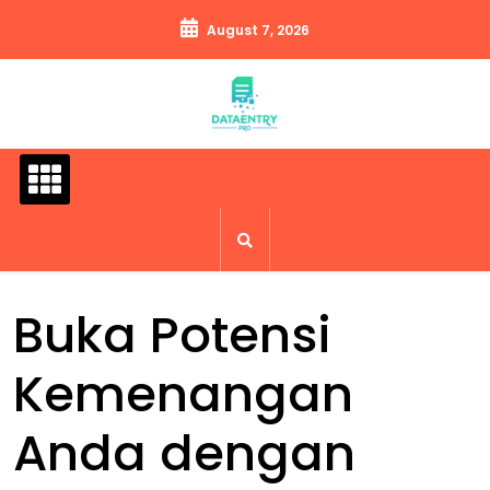
Skip
August 7, 2026
to
content
Buka Potensi
Kemenangan
Anda dengan