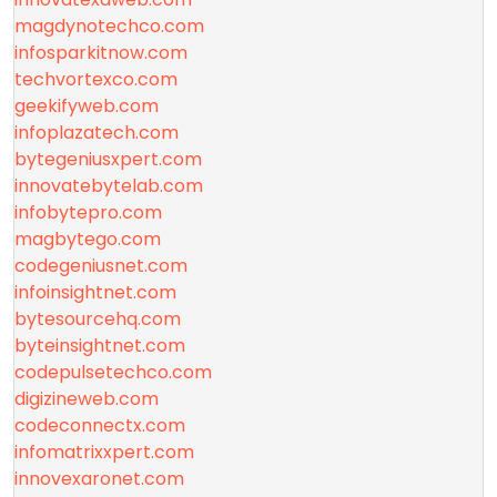
magdynotechco.com
infosparkitnow.com
techvortexco.com
geekifyweb.com
infoplazatech.com
bytegeniusxpert.com
innovatebytelab.com
infobytepro.com
magbytego.com
codegeniusnet.com
infoinsightnet.com
bytesourcehq.com
byteinsightnet.com
codepulsetechco.com
digizineweb.com
codeconnectx.com
infomatrixxpert.com
innovexaronet.com