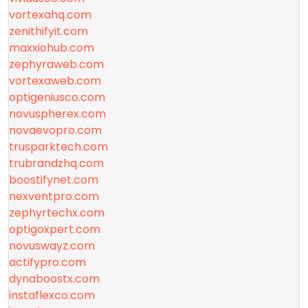
vortexahq.com
zenithifyit.com
maxxiohub.com
zephyraweb.com
vortexaweb.com
optigeniusco.com
novuspherex.com
novaevopro.com
trusparktech.com
trubrandzhq.com
boostifynet.com
nexventpro.com
zephyrtechx.com
optigoxpert.com
novuswayz.com
actifypro.com
dynaboostx.com
instaflexco.com