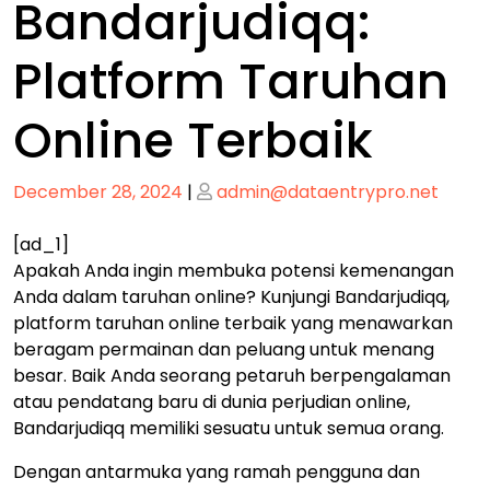
Bandarjudiqq:
Platform Taruhan
Online Terbaik
Posted
Posted
December 28, 2024
|
admin@dataentrypro.net
on
on
[ad_1]
Apakah Anda ingin membuka potensi kemenangan
Anda dalam taruhan online? Kunjungi Bandarjudiqq,
platform taruhan online terbaik yang menawarkan
beragam permainan dan peluang untuk menang
besar. Baik Anda seorang petaruh berpengalaman
atau pendatang baru di dunia perjudian online,
Bandarjudiqq memiliki sesuatu untuk semua orang.
Dengan antarmuka yang ramah pengguna dan