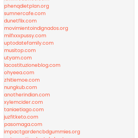
phenqdietplan.org
sumnercafe.com
dunetflix.com
movimientoindignados.org
milfxxxpussy.com
uptodatefamily.com
musitop.com
utyam.com
lacostituzioneblog.com
ohyeea.com
zhitiemoe.com
nungkub.com
anotherindian.com
xylemcider.com
taniaetiago.com
juzfitketo.com
pasomaga.com
impactgardencbdgummies.org