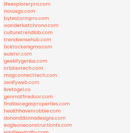
lifeexplorerpro.com
novusgo.com
bytestormpro.com
wanderlustchrono.com
culturetrendlab.com
trendsensehub.com
ticktockenigma.com
eulerxr.com
geekifygenius.com
orbitextech.com
magconnecttech.com
zenifyweb.com
livetogel.co
genmatfiredoor.com
findlascegasproperties.com
healthhavenrobbie.com
donanddonnadesigns.com
eagleoneconstructiontx.com
equiflexvitality.com