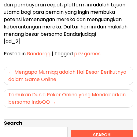
dan pembayaran cepat, platform ini adalah tujuan
utama bagi para pemain yang ingin membuka
potensi kemenangan mereka dan menguangkan
keberuntungan mereka. Daftar hari ini dan mulailah
menang besar bersama Bandarjudiqq!
[ad_2]
Posted in
Bandarqq
|
Tagged
pkv games
Post
Mengapa Murniqq adalah Hal Besar Berikutnya
navigation
dalam Game Online
Temukan Dunia Poker Online yang Mendebarkan
bersama IndoQQ
Search
SEARCH