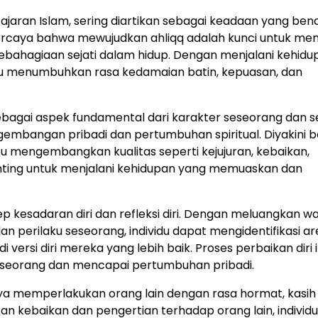
jaran Islam, sering diartikan sebagai keadaan yang bena
Dipercaya bahwa mewujudkan ahliqq adalah kunci untuk m
bahagiaan sejati dalam hidup. Dengan menjalani kehidu
mpu menumbuhkan rasa kedamaian batin, kepuasan, dan
ebagai aspek fundamental dari karakter seseorang dan s
gembangan pribadi dan pertumbuhan spiritual. Diyakini 
u mengembangkan kualitas seperti kejujuran, kebaikan,
nting untuk menjalani kehidupan yang memuaskan dan
ep kesadaran diri dan refleksi diri. Dengan meluangkan w
n perilaku seseorang, individu dapat mengidentifikasi ar
versi diri mereka yang lebih baik. Proses perbaikan diri i
seorang dan mencapai pertumbuhan pribadi.
nya memperlakukan orang lain dengan rasa hormat, kasih
 kebaikan dan pengertian terhadap orang lain, individu