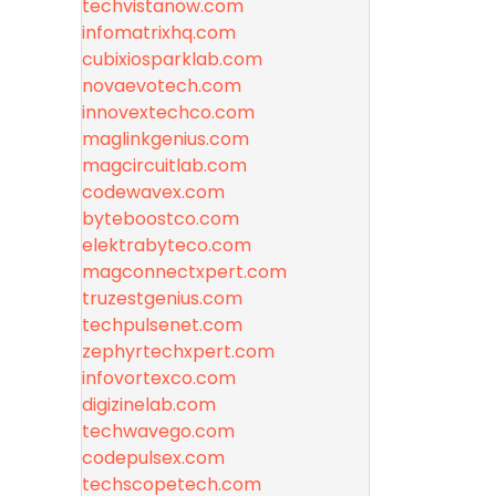
techvistanow.com
infomatrixhq.com
cubixiosparklab.com
novaevotech.com
innovextechco.com
maglinkgenius.com
magcircuitlab.com
codewavex.com
byteboostco.com
elektrabyteco.com
magconnectxpert.com
truzestgenius.com
techpulsenet.com
zephyrtechxpert.com
infovortexco.com
digizinelab.com
techwavego.com
codepulsex.com
techscopetech.com