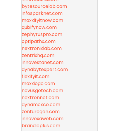
bytesourcelab.com
infosparknet.com
maxxifyitnow.com
quixifynow.com
zephyruspro.com
optipathx.com
nextronixlab.com
zentrixhq.com
innovestanet.com
dynabytexpert.com
flexifyit.com
maxxiogo.com
novusgotech.com
nextronnet.com
dynamoxco.com
zenturogen.com
innovexaweb.com
brandioplus.com