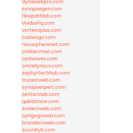
dynawebpro.com
synapsegen.com
flexipathlab.com
vividushq.com
vortexaplus.com
cubixiogo.com
novuspherenet.com
orbitechnet.com
optiwavex.com
omnidynoco.com
zephyrtechhub.com
truzestweb.com
synapsexpert.com
zentarolab.com
quikbiznow.com
xceleroweb.com
optigogoweb.com
brandaroweb.com
zoomifyit.com