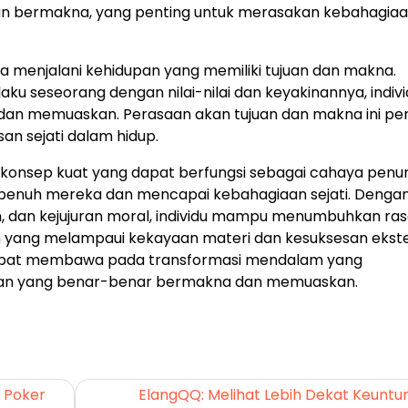
 bermakna, yang penting untuk merasakan kebahagiaa
ya menjalani kehidupan yang memiliki tujuan dan makna.
u seseorang dengan nilai-nilai dan keyakinannya, indivi
 dan memuaskan. Perasaan akan tujuan dan makna ini pe
n sejati dalam hidup.
h konsep kuat yang dapat berfungsi sebagai cahaya penu
i penuh mereka dan mencapai kebahagiaan sejati. Denga
n, dan kejujuran moral, individu mampu menumbuhkan ra
 yang melampaui kekayaan materi dan kesuksesan ekste
dapat membawa pada transformasi mendalam yang
upan yang benar-benar bermakna dan memuaskan.
 Poker
ElangQQ: Melihat Lebih Dekat Keunt