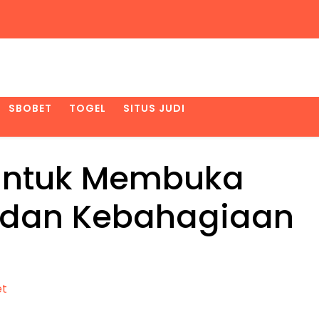
SBOBET
TOGEL
SITUS JUDI
 untuk Membuka
h dan Kebahagiaan
et