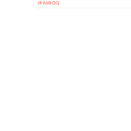
di AsikQQ
navigation