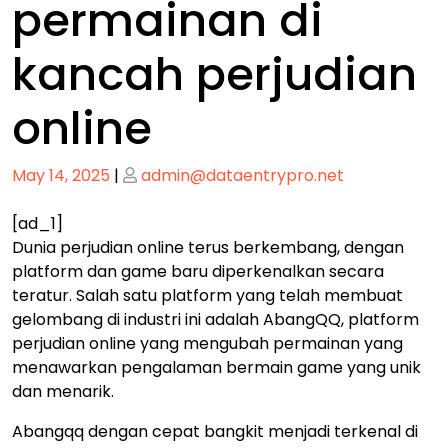
permainan di
kancah perjudian
online
Posted
Posted
May 14, 2025
|
admin@dataentrypro.net
on
on
[ad_1]
Dunia perjudian online terus berkembang, dengan
platform dan game baru diperkenalkan secara
teratur. Salah satu platform yang telah membuat
gelombang di industri ini adalah AbangQQ, platform
perjudian online yang mengubah permainan yang
menawarkan pengalaman bermain game yang unik
dan menarik.
Abangqq dengan cepat bangkit menjadi terkenal di