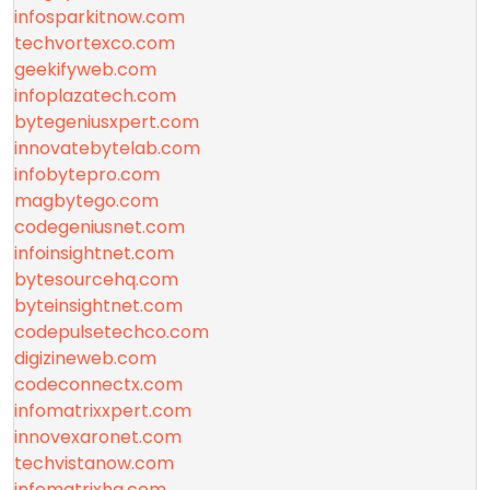
infosparkitnow.com
techvortexco.com
geekifyweb.com
infoplazatech.com
bytegeniusxpert.com
innovatebytelab.com
infobytepro.com
magbytego.com
codegeniusnet.com
infoinsightnet.com
bytesourcehq.com
byteinsightnet.com
codepulsetechco.com
digizineweb.com
codeconnectx.com
infomatrixxpert.com
innovexaronet.com
techvistanow.com
infomatrixhq.com