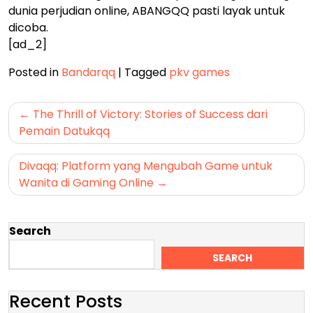
dunia perjudian online, ABANGQQ pasti layak untuk
dicoba.
[ad_2]
Posted in
Bandarqq
|
Tagged
pkv games
Post
The Thrill of Victory: Stories of Success dari
navigation
Pemain Datukqq
Divaqq: Platform yang Mengubah Game untuk
Wanita di Gaming Online
Search
SEARCH
Recent Posts