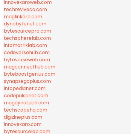
innovexaroweb.com
techreviveco.com
maglinkaro.com
dynabytenet.com
bytesourcepro.com
techspherelab.com
infomatrixlab.com
codeversehub.com
byteverseweb.com
magconnecthub.com
byteboostgenius.com
synapsegoplus.com
infopedianet.com
codepulsenet.com
magdynotech.com
techscopehq.com
digizineplus.com
innovexaro.com
bytesourcelab.com