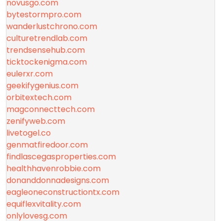
novusgo.com
bytestormpro.com
wanderlustchrono.com
culturetrendlab.com
trendsensehub.com
ticktockenigma.com
eulerxr.com
geekifygenius.com
orbitextech.com
magconnecttech.com
zenifyweb.com
livetogel.co
genmatfiredoor.com
findlascegasproperties.com
healthhavenrobbie.com
donanddonnadesigns.com
eagleoneconstructiontx.com
equiflexvitality.com
onlylovesg.com