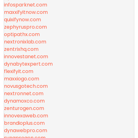
infosparknet.com
maxxifyitnow.com
quixifynow.com
zephyruspro.com
optipathx.com
nextronixlab.com
zentrixhq.com
innovestanet.com
dynabytexpert.com
flexifyit.com
maxxiogo.com
novusgotech.com
nextronnet.com
dynamoxco.com
zenturogen.com
innovexaweb.com
brandioplus.com
dynawebpro.com
synapsegen.com