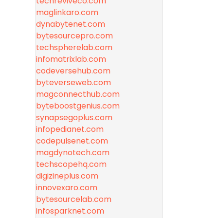
techreviveco.com
maglinkaro.com
dynabytenet.com
bytesourcepro.com
techspherelab.com
infomatrixlab.com
codeversehub.com
byteverseweb.com
magconnecthub.com
byteboostgenius.com
synapsegoplus.com
infopedianet.com
codepulsenet.com
magdynotech.com
techscopehq.com
digizineplus.com
innovexaro.com
bytesourcelab.com
infosparknet.com