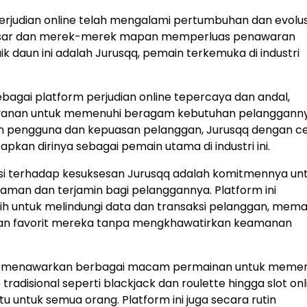
perjudian online telah mengalami pertumbuhan dan evolus
asar dan merek-merek mapan memperluas penawaran
k daun ini adalah Jurusqq, pemain terkemuka di industri
bagai platform perjudian online tepercaya dan andal,
anan untuk memenuhi beragam kebutuhan pelangganny
n pengguna dan kepuasan pelanggan, Jurusqq dengan c
an dirinya sebagai pemain utama di industri ini.
usi terhadap kesuksesan Jurusqq adalah komitmennya un
man dan terjamin bagi pelanggannya. Platform ini
ih untuk melindungi data dan transaksi pelanggan, mema
an favorit mereka tanpa mengkhawatirkan keamanan
uga menawarkan berbagai macam permainan untuk meme
tradisional seperti blackjack dan roulette hingga slot onl
u untuk semua orang. Platform ini juga secara rutin