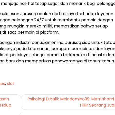
menjaga hal-hal tetap segar dan menarik bagi pelangg
kesuksesan Jurusqq adalah dedikasinya terhadap layanan
ukungan pelanggan 24/7 untuk membantu pemain dengan
ang mungkin mereka miliki, memastikan bahwa setiap
f saat bermain di platform.
gan industri perjudian online, Jurusqq siap untuk teta
fokusnya pada keamanan, beragam permainan, dan laya
uat posisinya sebagai pemain terkemuka di industri dan
gan baru dan memperluas penawarannya di tahun-tahun
mes
,
slot
dasan
Psikologi Dibalik Maindomino99: Memahami
 Hidup
Pikir Seorang Jua