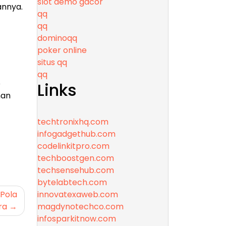
slot demo gacor
annya.
qq
qq
dominoqq
poker online
situs qq
qq
p
Links
nan
techtronixhq.com
infogadgethub.com
codelinkitpro.com
techboostgen.com
techsensehub.com
bytelabtech.com
 Pola
innovatexaweb.com
ra
magdynotechco.com
infosparkitnow.com