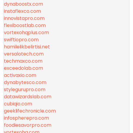
dynaboostx.com
instaflexco.com
innovistapro.com
flexiboostlab.com
vortexohqplus.com
swiftiopro.com
hamilelikbelirtisi.net
versalotech.com
techmaxco.com
exceedolab.com
activaxio.com
dynabytesco.com
stylegurupro.com
datawizardslab.com
cubiqio.com
geeklifechronicle.com
infospherepro.com
foodiesavorpro.com
vortexohq.com