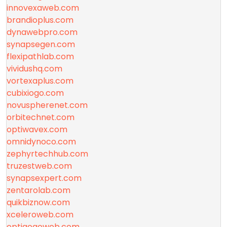
innovexaweb.com
brandioplus.com
dynawebpro.com
synapsegen.com
flexipathlab.com
vividushq.com
vortexaplus.com
cubixiogo.com
novuspherenet.com
orbitechnet.com
optiwavex.com
omnidynoco.com
zephyrtechhub.com
truzestweb.com
synapsexpert.com
zentarolab.com
quikbiznow.com
xceleroweb.com
optigogoweb.com