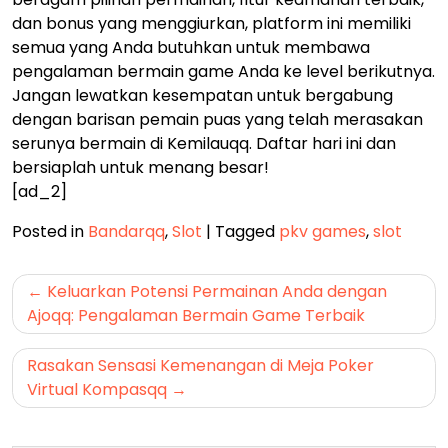
dan bonus yang menggiurkan, platform ini memiliki
semua yang Anda butuhkan untuk membawa
pengalaman bermain game Anda ke level berikutnya.
Jangan lewatkan kesempatan untuk bergabung
dengan barisan pemain puas yang telah merasakan
serunya bermain di Kemilauqq. Daftar hari ini dan
bersiaplah untuk menang besar!
[ad_2]
Posted in
Bandarqq
,
Slot
|
Tagged
pkv games
,
slot
Post
Keluarkan Potensi Permainan Anda dengan
navigation
Ajoqq: Pengalaman Bermain Game Terbaik
Rasakan Sensasi Kemenangan di Meja Poker
Virtual Kompasqq