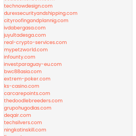
technowdesign.com
durexsecurityandshipping.com
cityroofingandplannig.com
ivdabergasa.com
juyultadesga.com
real-crypto-services.com
mypetzworld.com
infounty.com
investparaguay-eu.com
bwc88asia.com
extrem-poker.com
ks-casino.com
carcarepoints.com
thedoodlebreeders.com
grupohugodias.com
deqair.com
techsilvers.com
ningkatinskill.com