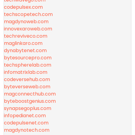
codepulsex.com
techscopetech.com
magdynoweb.com
innovexaroweb.com
techreviveco.com
maglinkaro.com
dynabytenet.com
bytesourcepro.com
techspherelab.com
infomatrixlab.com
codeversehub.com
byteverseweb.com
magconnecthub.com
byteboostgenius.com
synapsegoplus.com
infopedianet.com
codepulsenet.com
magdynotech.com