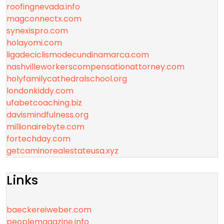
roofingnevada.info
magconnectx.com
synexispro.com
holayomi.com
ligadeciclismodecundinamarca.com
nashvilleworkerscompensationattorney.com
holyfamilycathedralschool.org
londonkiddy.com
ufabetcoaching.biz
davismindfulness.org
millionairebyte.com
fortechday.com
getcaminorealestateusa.xyz
Links
baeckereiweber.com
peoplemagazine.info