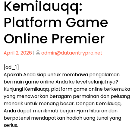
Kemilauqq:
Platform Game
Online Premier
Posted
Posted
April 2, 2026
|
admin@dataentrypro.net
on
on
[ad_1]
Apakah Anda siap untuk membawa pengalaman
bermain game online Anda ke level selanjutnya?
Kunjungi Kemilauqq, platform game online terkemuka
yang menawarkan beragam permainan dan peluang
menarik untuk menang besar. Dengan Kemilauqq,
Anda dapat menikmati berjam-jam hiburan dan
berpotensi mendapatkan hadiah uang tunai yang
serius.