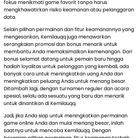
fokus menikmati game favorit tanpa harus
mengkhawatirkan risiko keamanan atau pelanggaran
data.
Selain pilihan permainan dan fitur keamanannya yang
mengesankan, Kemilauqq juga menawarkan
serangkaian promosi dan bonus menarik untuk
membantu Anda memaksimalkan kemenangan. Dari
bonus selamat datang untuk pemain baru hingga
hadiah loyalitas untuk pelanggan yang kembali, ada
banyak cara untuk meningkatkan uang Anda dan
meningkatkan peluang Anda untuk menang besar.
Ditambah lagi, dengan turnamen reguler dan acara
spesial, selalu ada sesuatu yang baru dan menarik
untuk dinantikan di Kemilauqq.
Jadi, jika Anda siap untuk meningkatkan permainan
game online Anda dan mulai menang besar, inilah
saatnya untuk mencoba Kemilauqq. Dengan
beragam pilihan permainan, fitur keamanan terbaik,