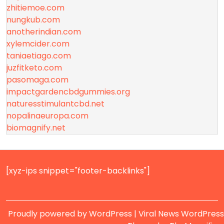
zhitiemoe.com
nungkub.com
anotherindian.com
xylemcider.com
taniaetiago.com
juzfitketo.com
pasomaga.com
impactgardencbdgummies.org
naturesstimulantcbd.net
nopalinaeuropa.com
biomagnify.net
[xyz-ips snippet="footer-backlinks"]
Proudly powered by WordPress
|
Viral News WordPress