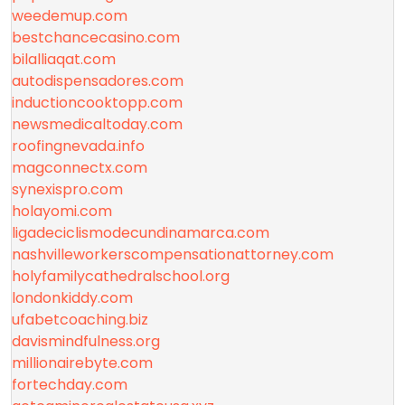
weedemup.com
bestchancecasino.com
bilalliaqat.com
autodispensadores.com
inductioncooktopp.com
newsmedicaltoday.com
roofingnevada.info
magconnectx.com
synexispro.com
holayomi.com
ligadeciclismodecundinamarca.com
nashvilleworkerscompensationattorney.com
holyfamilycathedralschool.org
londonkiddy.com
ufabetcoaching.biz
davismindfulness.org
millionairebyte.com
fortechday.com