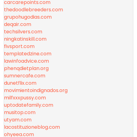
carcarepoints.com
thedoodlebreeders.com
grupohugodias.com
deqair.com
techsilvers.com
ningkatinskill.com
fivsport.com
templatedzine.com
lawinfoadvice.com
phenqdietplan.org
sumnercafe.com
dunetflix.com
movimientoindignados.org
milfxxxpussy.com
uptodatefamily.com
musitop.com
utyam.com
lacostituzioneblog.com
ohyeea.com