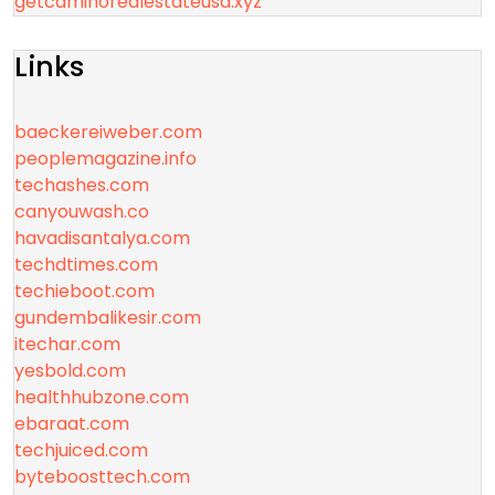
getcaminorealestateusa.xyz
Links
baeckereiweber.com
peoplemagazine.info
techashes.com
canyouwash.co
havadisantalya.com
techdtimes.com
techieboot.com
gundembalikesir.com
itechar.com
yesbold.com
healthhubzone.com
ebaraat.com
techjuiced.com
byteboosttech.com