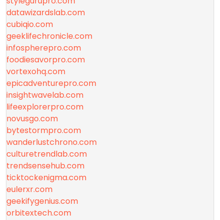
stylegurupro.com
datawizardslab.com
cubiqio.com
geeklifechronicle.com
infospherepro.com
foodiesavorpro.com
vortexohq.com
epicadventurepro.com
insightwavelab.com
lifeexplorerpro.com
novusgo.com
bytestormpro.com
wanderlustchrono.com
culturetrendlab.com
trendsensehub.com
ticktockenigma.com
eulerxr.com
geekifygenius.com
orbitextech.com