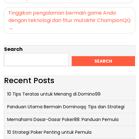
navigation
Tinggikan pengalaman bermain game Anda
dengan teknologi dan fitur mutakhir ChampionQQ
Search
SEARCH
Recent Posts
10 Tips Teratas untuk Menang di Domino99
Panduan Utama Bermain Dominoqq: Tips dan Strategi
Memahami Dasar-Dasar Poker88: Panduan Pemula
10 Strategi Poker Penting untuk Pemula