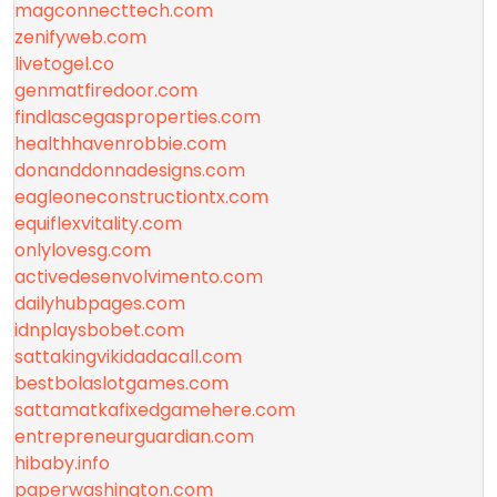
magconnecttech.com
zenifyweb.com
livetogel.co
genmatfiredoor.com
findlascegasproperties.com
healthhavenrobbie.com
donanddonnadesigns.com
eagleoneconstructiontx.com
equiflexvitality.com
onlylovesg.com
activedesenvolvimento.com
dailyhubpages.com
idnplaysbobet.com
sattakingvikidadacall.com
bestbolaslotgames.com
sattamatkafixedgamehere.com
entrepreneurguardian.com
hibaby.info
paperwashington.com