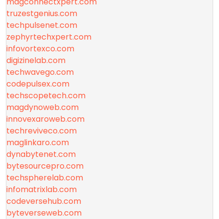
magconnectxpert.com
truzestgenius.com
techpulsenet.com
zephyrtechxpert.com
infovortexco.com
digizinelab.com
techwavego.com
codepulsex.com
techscopetech.com
magdynoweb.com
innovexaroweb.com
techreviveco.com
maglinkaro.com
dynabytenet.com
bytesourcepro.com
techspherelab.com
infomatrixlab.com
codeversehub.com
byteverseweb.com