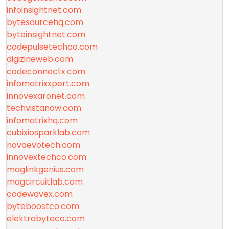
infoinsightnet.com
bytesourcehq.com
byteinsightnet.com
codepulsetechco.com
digizineweb.com
codeconnectx.com
infomatrixxpert.com
innovexaronet.com
techvistanow.com
infomatrixhq.com
cubixiosparklab.com
novaevotech.com
innovextechco.com
maglinkgenius.com
magcircuitlab.com
codewavex.com
byteboostco.com
elektrabyteco.com