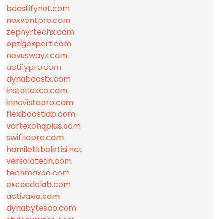
boostifynet.com
nexventpro.com
zephyrtechx.com
optigoxpert.com
novuswayz.com
actifypro.com
dynaboostx.com
instaflexco.com
innovistapro.com
flexiboostlab.com
vortexohqplus.com
swiftiopro.com
hamilelikbelirtisi.net
versalotech.com
techmaxco.com
exceedolab.com
activaxio.com
dynabytesco.com