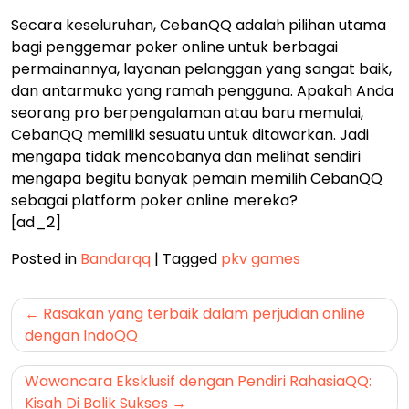
Secara keseluruhan, CebanQQ adalah pilihan utama
bagi penggemar poker online untuk berbagai
permainannya, layanan pelanggan yang sangat baik,
dan antarmuka yang ramah pengguna. Apakah Anda
seorang pro berpengalaman atau baru memulai,
CebanQQ memiliki sesuatu untuk ditawarkan. Jadi
mengapa tidak mencobanya dan melihat sendiri
mengapa begitu banyak pemain memilih CebanQQ
sebagai platform poker online mereka?
[ad_2]
Posted in
Bandarqq
|
Tagged
pkv games
Post
Rasakan yang terbaik dalam perjudian online
navigation
dengan IndoQQ
Wawancara Eksklusif dengan Pendiri RahasiaQQ:
Kisah Di Balik Sukses