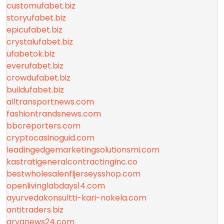
customufabet.biz
storyufabet.biz
epicufabet.biz
crystalufabet.biz
ufabetok.biz
everufabet.biz
crowdufabet.biz
buildufabet.biz
alltransportnews.com
fashiontrandsnews.com
bbcreporters.com
cryptocasinoguid.com
leadingedgemarketingsolutionsmi.com
kastratigeneralcontractinginc.co
bestwholesalenfljerseysshop.com
openlivinglabdays14.com
ayurvedakonsultti-kari-nokela.com
antitraders.biz
aryanews24.com