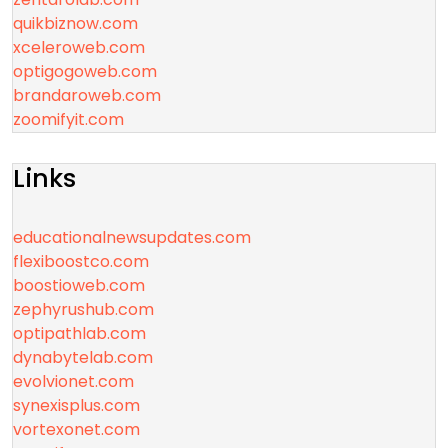
quikbiznow.com
xceleroweb.com
optigogoweb.com
brandaroweb.com
zoomifyit.com
Links
educationalnewsupdates.com
flexiboostco.com
boostioweb.com
zephyrushub.com
optipathlab.com
dynabytelab.com
evolvionet.com
synexisplus.com
vortexonet.com