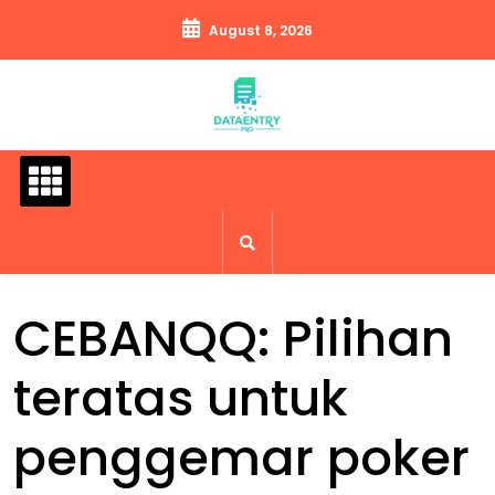
Skip
August 8, 2026
to
content
CEBANQQ: Pilihan
teratas untuk
penggemar poker