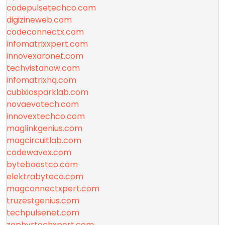
codepulsetechco.com
digizineweb.com
codeconnectx.com
infomatrixxpert.com
innovexaronet.com
techvistanow.com
infomatrixhq.com
cubixiosparklab.com
novaevotech.com
innovextechco.com
maglinkgenius.com
magcircuitlab.com
codewavex.com
byteboostco.com
elektrabyteco.com
magconnectxpert.com
truzestgenius.com
techpulsenet.com
zephyrtechxpert.com