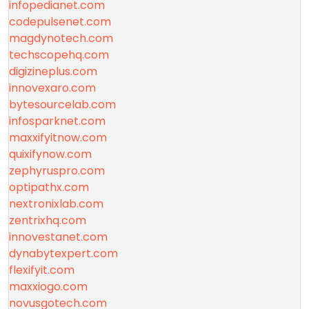
infopedianet.com
codepulsenet.com
magdynotech.com
techscopehq.com
digizineplus.com
innovexaro.com
bytesourcelab.com
infosparknet.com
maxxifyitnow.com
quixifynow.com
zephyruspro.com
optipathx.com
nextronixlab.com
zentrixhq.com
innovestanet.com
dynabytexpert.com
flexifyit.com
maxxiogo.com
novusgotech.com