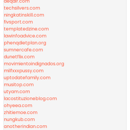
deqair.com
techsilvers.com
ningkatinskill.com
fivsport.com
templatedzine.com
lawinfoadvice.com
phenqdietplan.org
sumnercafe.com
dunetflix.com
movimientoindignados.org
milfxxxpussy.com
uptodatefamily.com
musitop.com
utyam.com
lacostituzioneblog.com
ohyeea.com
zhitiemoe.com
nungkub.com
anotherindian.com