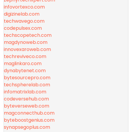
infovortexco.com
digizinelab.com
techwavego.com
codepulsex.com
techscopetech.com
magdynoweb.com
innovexaroweb.com
techreviveco.com
maglinkaro.com
dynabytenet.com
bytesourcepro.com
techspherelab.com
infomatrixlab.com
codeversehub.com
byteverseweb.com
magconnecthub.com
byteboostgenius.com
synapsegoplus.com