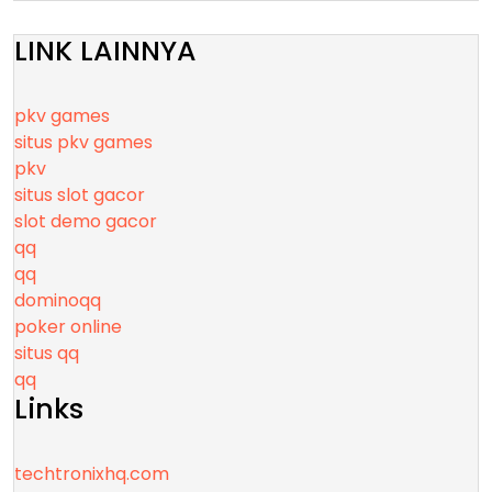
LINK LAINNYA
pkv games
situs pkv games
pkv
situs slot gacor
slot demo gacor
qq
qq
dominoqq
poker online
situs qq
qq
Links
techtronixhq.com