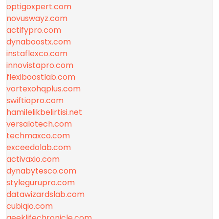
optigoxpert.com
novuswayz.com
actifypro.com
dynaboostx.com
instaflexco.com
innovistapro.com
flexiboostlab.com
vortexohqplus.com
swiftiopro.com
hamilelikbelirtisi.net
versalotech.com
techmaxco.com
exceedolab.com
activaxio.com
dynabytesco.com
stylegurupro.com
datawizardslab.com
cubiqio.com
geeklifechronicle.com