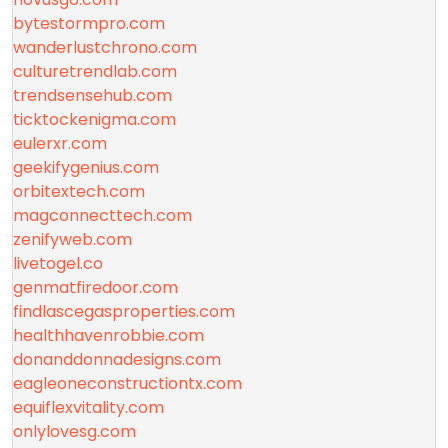
bytestormpro.com
wanderlustchrono.com
culturetrendlab.com
trendsensehub.com
ticktockenigma.com
eulerxr.com
geekifygenius.com
orbitextech.com
magconnecttech.com
zenifyweb.com
livetogel.co
genmatfiredoor.com
findlascegasproperties.com
healthhavenrobbie.com
donanddonnadesigns.com
eagleoneconstructiontx.com
equiflexvitality.com
onlylovesg.com