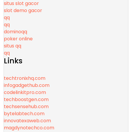
situs slot gacor
slot demo gacor
qq
qq
dominoqq
poker online
situs qq
qq
Links
techtronixhq.com
infogadgethub.com
codelinkitpro.com
techboostgen.com
techsensehub.com
bytelabtech.com
innovatexaweb.com
magdynotechco.com