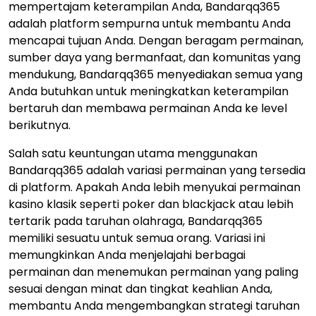
mempertajam keterampilan Anda, Bandarqq365
adalah platform sempurna untuk membantu Anda
mencapai tujuan Anda. Dengan beragam permainan,
sumber daya yang bermanfaat, dan komunitas yang
mendukung, Bandarqq365 menyediakan semua yang
Anda butuhkan untuk meningkatkan keterampilan
bertaruh dan membawa permainan Anda ke level
berikutnya.
Salah satu keuntungan utama menggunakan
Bandarqq365 adalah variasi permainan yang tersedia
di platform. Apakah Anda lebih menyukai permainan
kasino klasik seperti poker dan blackjack atau lebih
tertarik pada taruhan olahraga, Bandarqq365
memiliki sesuatu untuk semua orang. Variasi ini
memungkinkan Anda menjelajahi berbagai
permainan dan menemukan permainan yang paling
sesuai dengan minat dan tingkat keahlian Anda,
membantu Anda mengembangkan strategi taruhan