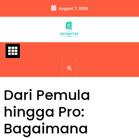
Skip
August 7, 2026
to
content
Dari Pemula
hingga Pro:
Bagaimana