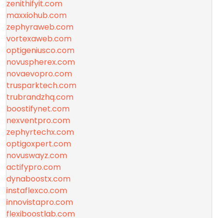
zenithifyit.com
maxxiohub.com
zephyraweb.com
vortexaweb.com
optigeniusco.com
novuspherex.com
novaevopro.com
trusparktech.com
trubrandzhq.com
boostifynet.com
nexventpro.com
zephyrtechx.com
optigoxpert.com
novuswayz.com
actifypro.com
dynaboostx.com
instaflexco.com
innovistapro.com
flexiboostlab.com