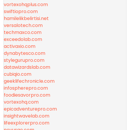
vortexohqplus.com
swiftiopro.com
hamilelikbelirtisi.net
versalotech.com
techmaxco.com
exceedolab.com
activaxio.com
dynabytesco.com
stylegurupro.com
datawizardslab.com
cubiqio.com
geeklifechronicle.com
infospherepro.com
foodiesavorpro.com
vortexohq.com
epicadventurepro.com
insightwavelab.com
lifeexplorerpro.com
novusgo.com