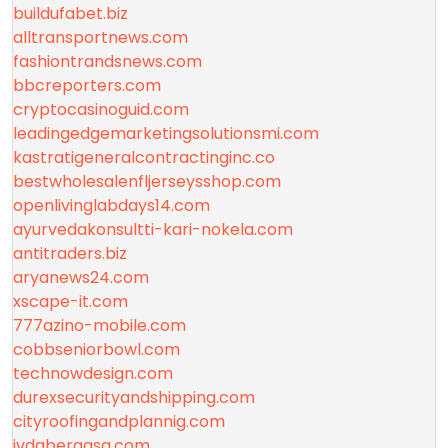
buildufabet.biz
alltransportnews.com
fashiontrandsnews.com
bbcreporters.com
cryptocasinoguid.com
leadingedgemarketingsolutionsmi.com
kastratigeneralcontractinginc.co
bestwholesalenfljerseysshop.com
openlivinglabdays14.com
ayurvedakonsultti-kari-nokela.com
antitraders.biz
aryanews24.com
xscape-it.com
777azino-mobile.com
cobbseniorbowl.com
technowdesign.com
durexsecurityandshipping.com
cityroofingandplannig.com
ivdabergasa.com