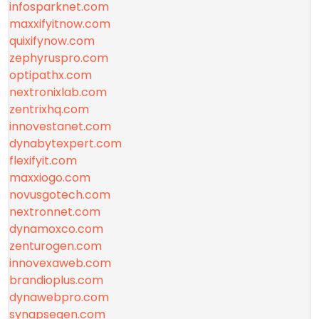
infosparknet.com
maxxifyitnow.com
quixifynow.com
zephyruspro.com
optipathx.com
nextronixlab.com
zentrixhq.com
innovestanet.com
dynabytexpert.com
flexifyit.com
maxxiogo.com
novusgotech.com
nextronnet.com
dynamoxco.com
zenturogen.com
innovexaweb.com
brandioplus.com
dynawebpro.com
synapsegen.com