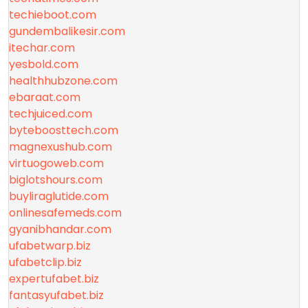
techieboot.com
gundembalikesir.com
itechar.com
yesbold.com
healthhubzone.com
ebaraat.com
techjuiced.com
byteboosttech.com
magnexushub.com
virtuogoweb.com
biglotshours.com
buyliraglutide.com
onlinesafemeds.com
gyanibhandar.com
ufabetwarp.biz
ufabetclip.biz
expertufabet.biz
fantasyufabet.biz