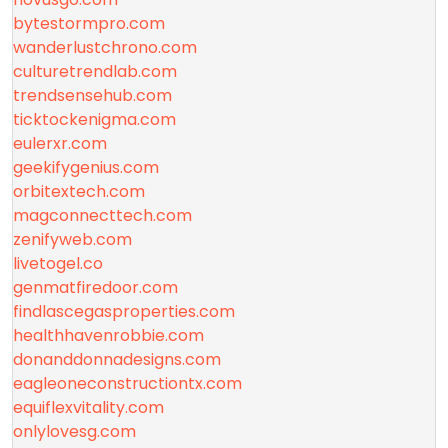
bytestormpro.com
wanderlustchrono.com
culturetrendlab.com
trendsensehub.com
ticktockenigma.com
eulerxr.com
geekifygenius.com
orbitextech.com
magconnecttech.com
zenifyweb.com
livetogel.co
genmatfiredoor.com
findlascegasproperties.com
healthhavenrobbie.com
donanddonnadesigns.com
eagleoneconstructiontx.com
equiflexvitality.com
onlylovesg.com