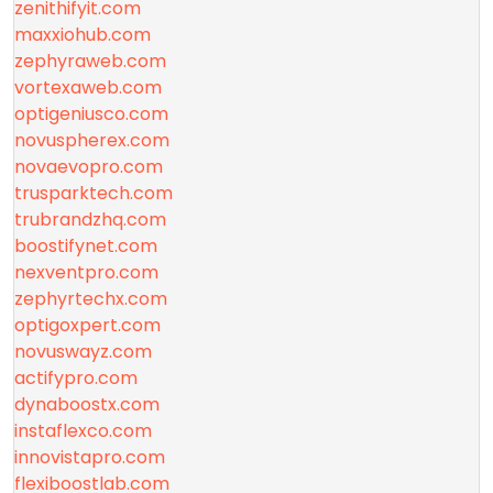
zenithifyit.com
maxxiohub.com
zephyraweb.com
vortexaweb.com
optigeniusco.com
novuspherex.com
novaevopro.com
trusparktech.com
trubrandzhq.com
boostifynet.com
nexventpro.com
zephyrtechx.com
optigoxpert.com
novuswayz.com
actifypro.com
dynaboostx.com
instaflexco.com
innovistapro.com
flexiboostlab.com