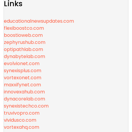
Links
educationalnewsupdates.com
flexiboostco.com
boostioweb.com
zephyrushub.com
optipathlab.com
dynabytelab.com
evolvionet.com
synexisplus.com
vortexonet.com
maxxifynet.com
innovexahub.com
dynacorelab.com
synexistechco.com
truvivopro.com
vividusco.com
vortexahq.com