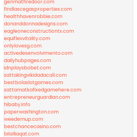
genmatfiredoor.com
findlascegasproperties.com
healthhavenrobbie.com
donanddonnadesigns.com
eagleoneconstructiontx.com
equiflexvitality.com
onlylovesg.com
activedesenvolvimento.com
dailyhubpages.com
idnplaysbobet.com
sattakingvikidadacall.com
bestbolaslotgames.com
sattamatkafixedgamehere.com
entrepreneurguardian.com
hibaby.info
paperwashington.com
weedemup.com
bestchancecasino.com
bilalliaqat.com