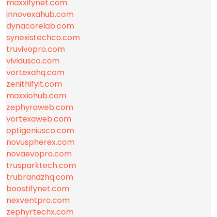
maxxifynet.com
innovexahub.com
dynacorelab.com
synexistechco.com
truvivopro.com
vividusco.com
vortexahq.com
zenithifyit.com
maxxiohub.com
zephyraweb.com
vortexaweb.com
optigeniusco.com
novuspherex.com
novaevopro.com
trusparktech.com
trubrandzhq.com
boostifynet.com
nexventpro.com
zephyrtechx.com