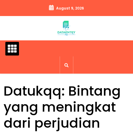
Skip
August 9, 2026
to
content
Datukqq: Bintang
yang meningkat
dari perjudian