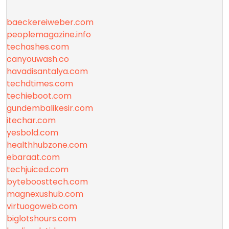
baeckereiweber.com
peoplemagazine.info
techashes.com
canyouwash.co
havadisantalya.com
techdtimes.com
techieboot.com
gundembalikesir.com
itechar.com
yesbold.com
healthhubzone.com
ebaraat.com
techjuiced.com
byteboosttech.com
magnexushub.com
virtuogoweb.com
biglotshours.com