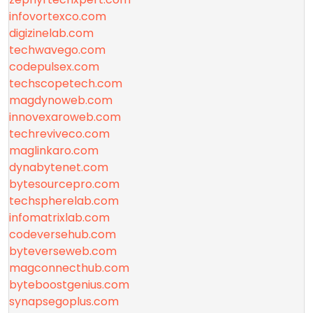
infovortexco.com
digizinelab.com
techwavego.com
codepulsex.com
techscopetech.com
magdynoweb.com
innovexaroweb.com
techreviveco.com
maglinkaro.com
dynabytenet.com
bytesourcepro.com
techspherelab.com
infomatrixlab.com
codeversehub.com
byteverseweb.com
magconnecthub.com
byteboostgenius.com
synapsegoplus.com