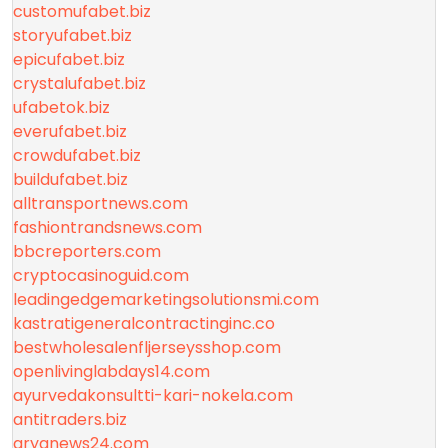
customufabet.biz
storyufabet.biz
epicufabet.biz
crystalufabet.biz
ufabetok.biz
everufabet.biz
crowdufabet.biz
buildufabet.biz
alltransportnews.com
fashiontrandsnews.com
bbcreporters.com
cryptocasinoguid.com
leadingedgemarketingsolutionsmi.com
kastratigeneralcontractinginc.co
bestwholesalenfljerseysshop.com
openlivinglabdays14.com
ayurvedakonsultti-kari-nokela.com
antitraders.biz
aryanews24.com