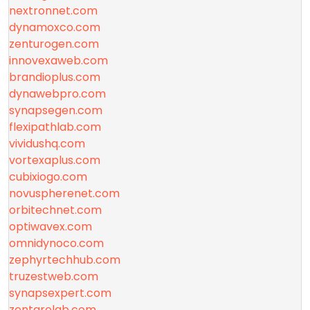
nextronnet.com
dynamoxco.com
zenturogen.com
innovexaweb.com
brandioplus.com
dynawebpro.com
synapsegen.com
flexipathlab.com
vividushq.com
vortexaplus.com
cubixiogo.com
novuspherenet.com
orbitechnet.com
optiwavex.com
omnidynoco.com
zephyrtechhub.com
truzestweb.com
synapsexpert.com
zentarolab.com