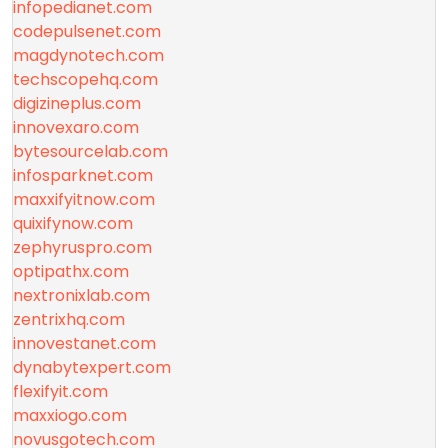
infopedianet.com
codepulsenet.com
magdynotech.com
techscopehq.com
digizineplus.com
innovexaro.com
bytesourcelab.com
infosparknet.com
maxxifyitnow.com
quixifynow.com
zephyruspro.com
optipathx.com
nextronixlab.com
zentrixhq.com
innovestanet.com
dynabytexpert.com
flexifyit.com
maxxiogo.com
novusgotech.com