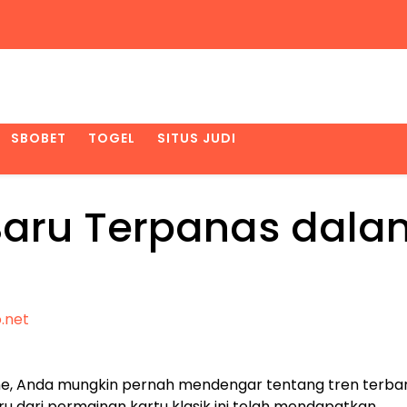
SBOBET
TOGEL
SITUS JUDI
Baru Terpanas dala
.net
ne, Anda mungkin pernah mendengar tentang tren terba
ru dari permainan kartu klasik ini telah mendapatkan