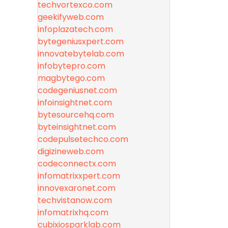
techvortexco.com
geekifyweb.com
infoplazatech.com
bytegeniusxpert.com
innovatebytelab.com
infobytepro.com
magbytego.com
codegeniusnet.com
infoinsightnet.com
bytesourcehq.com
byteinsightnet.com
codepulsetechco.com
digizineweb.com
codeconnectx.com
infomatrixxpert.com
innovexaronet.com
techvistanow.com
infomatrixhq.com
cubixiosparklab.com