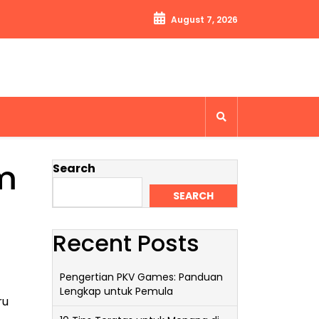
August 7, 2026
m
Search
SEARCH
Recent Posts
Pengertian PKV Games: Panduan
Lengkap untuk Pemula
ru