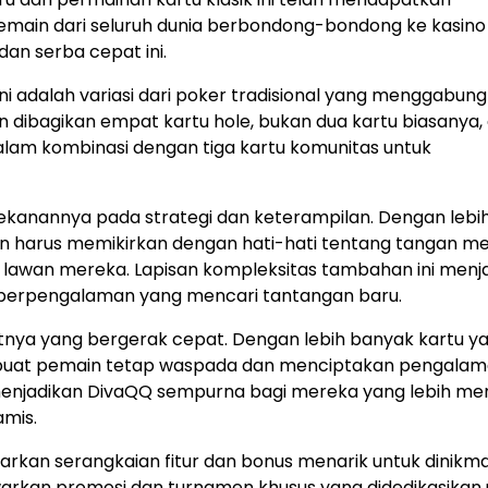
emain dari seluruh dunia berbondong-bondong ke kasino 
n serba cepat ini.
ini adalah variasi dari poker tradisional yang menggabun
dibagikan empat kartu hole, bukan dua kartu biasanya,
lam kombinasi dengan tiga kartu komunitas untuk
nekanannya pada strategi dan keterampilan. Dengan lebi
in harus memikirkan dengan hati-hati tentang tangan m
awan mereka. Lapisan kompleksitas tambahan ini menj
r berpengalaman yang mencari tantangan baru.
fatnya yang bergerak cepat. Dengan lebih banyak kartu y
mbuat pemain tetap waspada dan menciptakan pengala
menjadikan DivaQQ sempurna bagi mereka yang lebih me
amis.
rkan serangkaian fitur dan bonus menarik untuk dinikma
arkan promosi dan turnamen khusus yang didedikasikan 