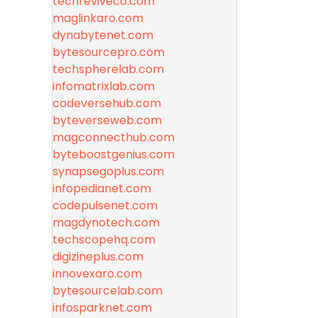
techreviveco.com
maglinkaro.com
dynabytenet.com
bytesourcepro.com
techspherelab.com
infomatrixlab.com
codeversehub.com
byteverseweb.com
magconnecthub.com
byteboostgenius.com
synapsegoplus.com
infopedianet.com
codepulsenet.com
magdynotech.com
techscopehq.com
digizineplus.com
innovexaro.com
bytesourcelab.com
infosparknet.com