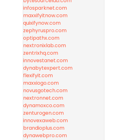
bytesourcelab.com
infosparknet.com
maxxifyitnow.com
quixifynow.com
zephyruspro.com
optipathx.com
nextronixlab.com
zentrixhq.com
innovestanet.com
dynabytexpert.com
flexifyit.com
maxxiogo.com
novusgotech.com
nextronnet.com
dynamoxco.com
zenturogen.com
innovexaweb.com
brandioplus.com
dynawebpro.com