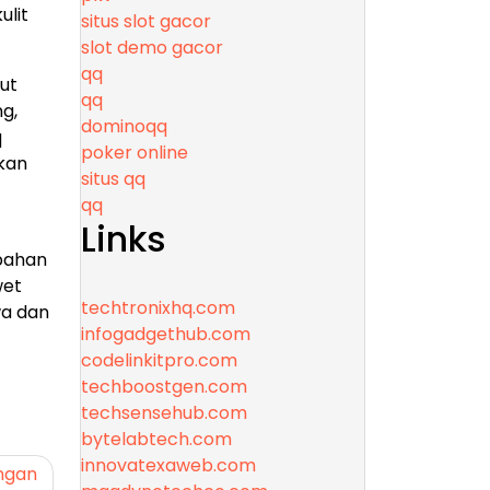
ulit
situs slot gacor
slot demo gacor
qq
ut
qq
g,
dominoqq
q
poker online
tkan
situs qq
qq
Links
bahan
wet
techtronixhq.com
wa dan
infogadgethub.com
codelinkitpro.com
techboostgen.com
techsensehub.com
bytelabtech.com
innovatexaweb.com
ngan