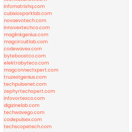
infomatrixhq.com
cubixiosparklab.com
novaevotech.com
innovextechco.com
maglinkgenius.com
magcircuitlab.com
codewavex.com
byteboostco.com
elektrabyteco.com
magconnectxpert.com
truzestgenius.com
techpulsenet.com
zephyrtechxpert.com
infovortexco.com
digizinelab.com
techwavego.com
codepulsex.com
techscopetech.com