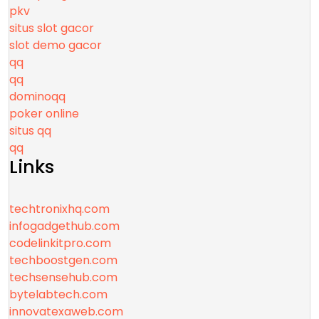
pkv
situs slot gacor
slot demo gacor
qq
qq
dominoqq
poker online
situs qq
qq
Links
techtronixhq.com
infogadgethub.com
codelinkitpro.com
techboostgen.com
techsensehub.com
bytelabtech.com
innovatexaweb.com