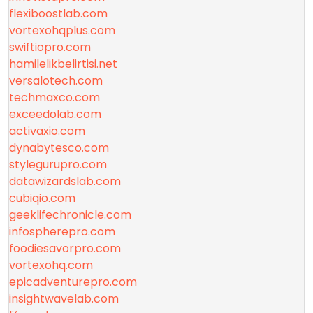
flexiboostlab.com
vortexohqplus.com
swiftiopro.com
hamilelikbelirtisi.net
versalotech.com
techmaxco.com
exceedolab.com
activaxio.com
dynabytesco.com
stylegurupro.com
datawizardslab.com
cubiqio.com
geeklifechronicle.com
infospherepro.com
foodiesavorpro.com
vortexohq.com
epicadventurepro.com
insightwavelab.com