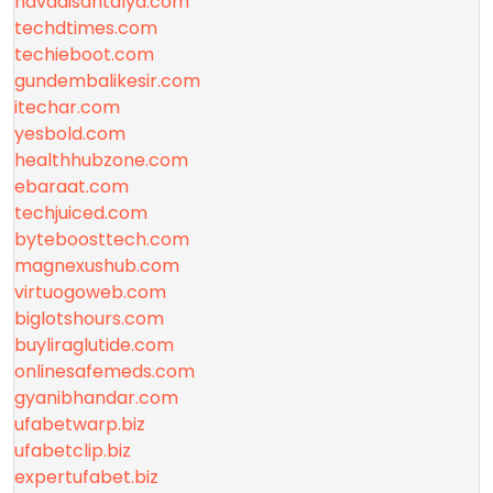
havadisantalya.com
techdtimes.com
techieboot.com
gundembalikesir.com
itechar.com
yesbold.com
healthhubzone.com
ebaraat.com
techjuiced.com
byteboosttech.com
magnexushub.com
virtuogoweb.com
biglotshours.com
buyliraglutide.com
onlinesafemeds.com
gyanibhandar.com
ufabetwarp.biz
ufabetclip.biz
expertufabet.biz