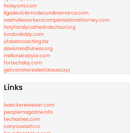
holayomi.com
ligadeciclismodecundinamarca.com
nashvilleworkerscompensationattorney.com
holyfamilycathedralschool.org
londonkiddy.com
ufabetcoaching.biz
davismindfulness.org
millionairebyte.com
fortechday.com
getcaminorealestateusa.xyz
Links
baeckereiweber.com
peoplemagazine.info
techashes.com
canyouwash.co