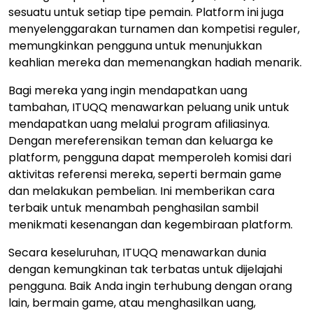
sesuatu untuk setiap tipe pemain. Platform ini juga
menyelenggarakan turnamen dan kompetisi reguler,
memungkinkan pengguna untuk menunjukkan
keahlian mereka dan memenangkan hadiah menarik.
Bagi mereka yang ingin mendapatkan uang
tambahan, ITUQQ menawarkan peluang unik untuk
mendapatkan uang melalui program afiliasinya.
Dengan mereferensikan teman dan keluarga ke
platform, pengguna dapat memperoleh komisi dari
aktivitas referensi mereka, seperti bermain game
dan melakukan pembelian. Ini memberikan cara
terbaik untuk menambah penghasilan sambil
menikmati kesenangan dan kegembiraan platform.
Secara keseluruhan, ITUQQ menawarkan dunia
dengan kemungkinan tak terbatas untuk dijelajahi
pengguna. Baik Anda ingin terhubung dengan orang
lain, bermain game, atau menghasilkan uang,