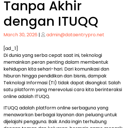
Tanpa Akhir
dengan ITUQQ
Posted
Posted
March 30, 2026
|
admin@dataentrypro.net
on
on
[ad_1]
Di dunia yang serba cepat saat ini, teknologi
memainkan peran penting dalam membentuk
kehidupan kita sehari-hari. Dari komunikasi dan
hiburan hingga pendidikan dan bisnis, dampak
Teknologi Informasi (TI) tidak dapat disangkal. Salah
satu platform yang merevolusi cara kita berinteraksi
online adalah ITUQQ.
ITUQQ adalah platform online serbaguna yang
menawarkan berbagai layanan dan peluang untuk
dijelajahi pengguna. Baik Anda ingin terhubung