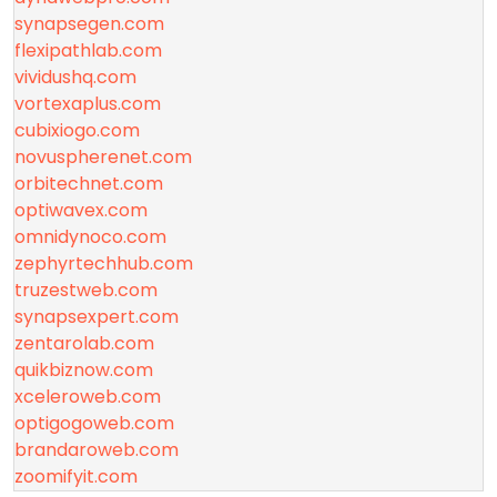
synapsegen.com
flexipathlab.com
vividushq.com
vortexaplus.com
cubixiogo.com
novuspherenet.com
orbitechnet.com
optiwavex.com
omnidynoco.com
zephyrtechhub.com
truzestweb.com
synapsexpert.com
zentarolab.com
quikbiznow.com
xceleroweb.com
optigogoweb.com
brandaroweb.com
zoomifyit.com