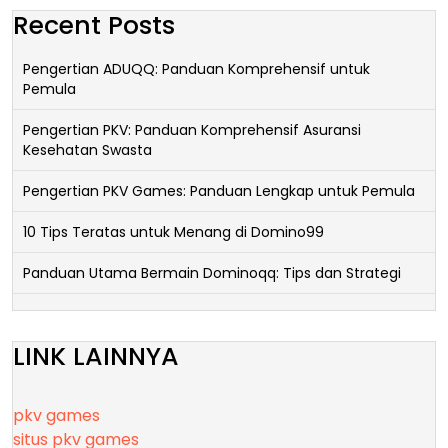
Recent Posts
Pengertian ADUQQ: Panduan Komprehensif untuk
Pemula
Pengertian PKV: Panduan Komprehensif Asuransi
Kesehatan Swasta
Pengertian PKV Games: Panduan Lengkap untuk Pemula
10 Tips Teratas untuk Menang di Domino99
Panduan Utama Bermain Dominoqq: Tips dan Strategi
LINK LAINNYA
pkv games
situs pkv games