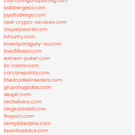
cityroofingandplannig.com
ivdabergasa.com
juyultadesga.com
real-crypto-services.com
mypetzworld.com
infounty.com
investparaguay-eu.com
bwc88asia.com
extrem-poker.com
ks-casino.com
carcarepoints.com
thedoodlebreeders.com
grupohugodias.com
deqair.com
techsilvers.com
ningkatinskill.com
fivsport.com
templatedzine.com
lawinfoadvice.com