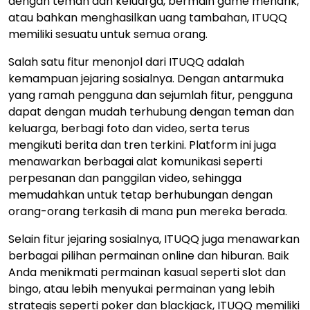
dengan teman dan keluarga, bermain game menarik,
atau bahkan menghasilkan uang tambahan, ITUQQ
memiliki sesuatu untuk semua orang.
Salah satu fitur menonjol dari ITUQQ adalah
kemampuan jejaring sosialnya. Dengan antarmuka
yang ramah pengguna dan sejumlah fitur, pengguna
dapat dengan mudah terhubung dengan teman dan
keluarga, berbagi foto dan video, serta terus
mengikuti berita dan tren terkini. Platform ini juga
menawarkan berbagai alat komunikasi seperti
perpesanan dan panggilan video, sehingga
memudahkan untuk tetap berhubungan dengan
orang-orang terkasih di mana pun mereka berada.
Selain fitur jejaring sosialnya, ITUQQ juga menawarkan
berbagai pilihan permainan online dan hiburan. Baik
Anda menikmati permainan kasual seperti slot dan
bingo, atau lebih menyukai permainan yang lebih
strategis seperti poker dan blackjack, ITUQQ memiliki