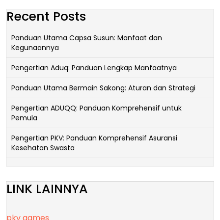
Recent Posts
Panduan Utama Capsa Susun: Manfaat dan
Kegunaannya
Pengertian Aduq: Panduan Lengkap Manfaatnya
Panduan Utama Bermain Sakong: Aturan dan Strategi
Pengertian ADUQQ: Panduan Komprehensif untuk
Pemula
Pengertian PKV: Panduan Komprehensif Asuransi
Kesehatan Swasta
LINK LAINNYA
pkv games