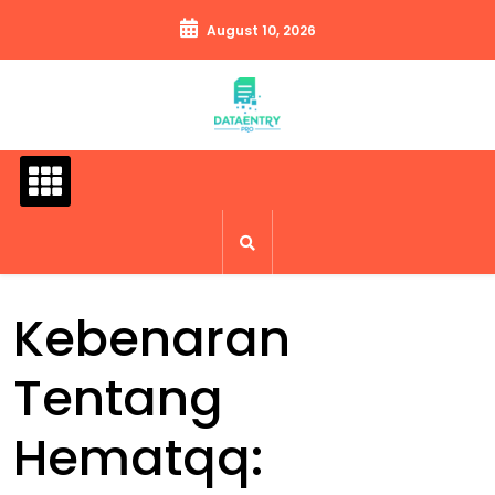
Skip
August 10, 2026
to
content
Kebenaran
Tentang
Hematqq: