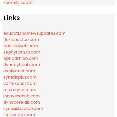
zoomifyit.com
Links
educationalnewsupdates.com
flexiboostco.com
boostioweb.com
zephyrushub.com
optipathlab.com
dynabytelab.com
evolvionet.com
synexisplus.com
vortexonet.com
maxxifynet.com
innovexahub.com
dynacorelab.com
synexistechco.com
truvivopro.com