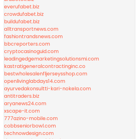
everufabet.biz
crowdufabet.biz
buildufabet.biz
alltransportnews.com
fashiontrandsnews.com
bbcreporters.com
cryptocasinoguid.com
leadingedgemarketingsolutionsmi.com
kastratigeneralcontractinginc.co
bestwholesalenfljerseysshop.com
openlivinglabdays14.com
ayurvedakonsultti-kari-nokela.com
antitraders.biz
aryanews24.com
xscape-it.com
777azino-mobile.com
cobbseniorbowl.com
technowdesign.com