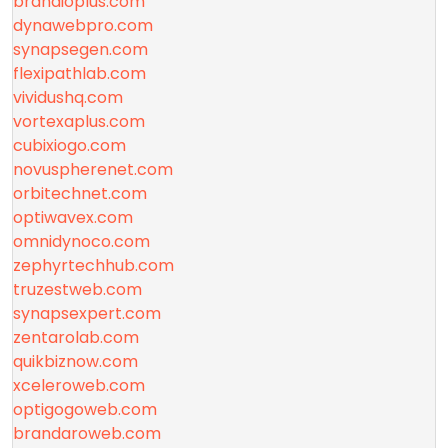
brandioplus.com
dynawebpro.com
synapsegen.com
flexipathlab.com
vividushq.com
vortexaplus.com
cubixiogo.com
novuspherenet.com
orbitechnet.com
optiwavex.com
omnidynoco.com
zephyrtechhub.com
truzestweb.com
synapsexpert.com
zentarolab.com
quikbiznow.com
xceleroweb.com
optigogoweb.com
brandaroweb.com