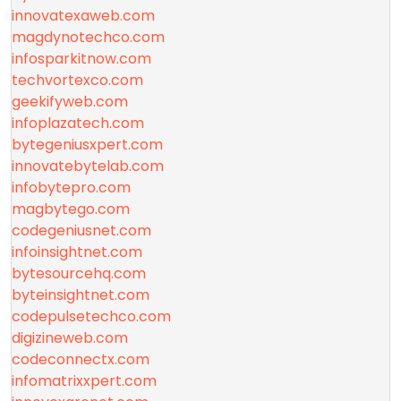
innovatexaweb.com
magdynotechco.com
infosparkitnow.com
techvortexco.com
geekifyweb.com
infoplazatech.com
bytegeniusxpert.com
innovatebytelab.com
infobytepro.com
magbytego.com
codegeniusnet.com
infoinsightnet.com
bytesourcehq.com
byteinsightnet.com
codepulsetechco.com
digizineweb.com
codeconnectx.com
infomatrixxpert.com