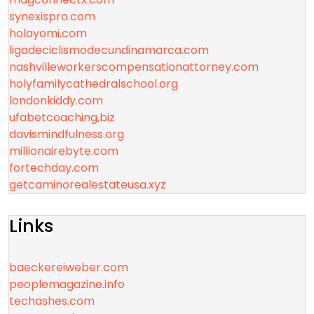
synexispro.com
holayomi.com
ligadeciclismodecundinamarca.com
nashvilleworkerscompensationattorney.com
holyfamilycathedralschool.org
londonkiddy.com
ufabetcoaching.biz
davismindfulness.org
millionairebyte.com
fortechday.com
getcaminorealestateusa.xyz
Links
baeckereiweber.com
peoplemagazine.info
techashes.com