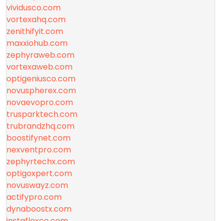
vividusco.com
vortexahq.com
zenithifyit.com
maxxiohub.com
zephyraweb.com
vortexaweb.com
optigeniusco.com
novuspherex.com
novaevopro.com
trusparktech.com
trubrandzhq.com
boostifynet.com
nexventpro.com
zephyrtechx.com
optigoxpert.com
novuswayz.com
actifypro.com
dynaboostx.com
instaflexco.com