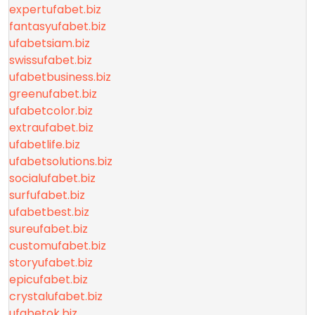
expertufabet.biz
fantasyufabet.biz
ufabetsiam.biz
swissufabet.biz
ufabetbusiness.biz
greenufabet.biz
ufabetcolor.biz
extraufabet.biz
ufabetlife.biz
ufabetsolutions.biz
socialufabet.biz
surfufabet.biz
ufabetbest.biz
sureufabet.biz
customufabet.biz
storyufabet.biz
epicufabet.biz
crystalufabet.biz
ufabetok.biz