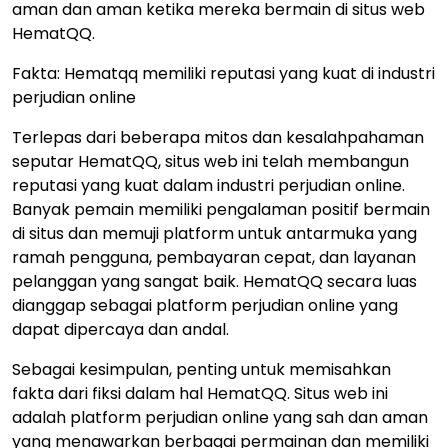
aman dan aman ketika mereka bermain di situs web
HematQQ.
Fakta: Hematqq memiliki reputasi yang kuat di industri
perjudian online
Terlepas dari beberapa mitos dan kesalahpahaman
seputar HematQQ, situs web ini telah membangun
reputasi yang kuat dalam industri perjudian online.
Banyak pemain memiliki pengalaman positif bermain
di situs dan memuji platform untuk antarmuka yang
ramah pengguna, pembayaran cepat, dan layanan
pelanggan yang sangat baik. HematQQ secara luas
dianggap sebagai platform perjudian online yang
dapat dipercaya dan andal.
Sebagai kesimpulan, penting untuk memisahkan
fakta dari fiksi dalam hal HematQQ. Situs web ini
adalah platform perjudian online yang sah dan aman
yang menawarkan berbagai permainan dan memiliki