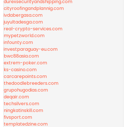
durexsecurityandshipping.com
cityroofingandplannig.com
ivdabergasa.com
juyultadesga.com
real-crypto-services.com
mypetzworld.com
infounty.com
investparaguay-eu.com
bwc88asia.com
extrem-poker.com
ks-casino.com
carcarepoints.com
thedoodlebreeders.com
grupohugodias.com
deqair.com
techsilvers.com
ningkatinskill.com
fivsport.com
templatedzine.com