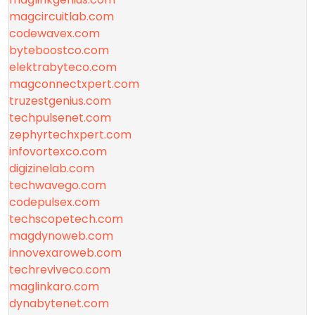
magcircuitlab.com
codewavex.com
byteboostco.com
elektrabyteco.com
magconnectxpert.com
truzestgenius.com
techpulsenet.com
zephyrtechxpert.com
infovortexco.com
digizinelab.com
techwavego.com
codepulsex.com
techscopetech.com
magdynoweb.com
innovexaroweb.com
techreviveco.com
maglinkaro.com
dynabytenet.com