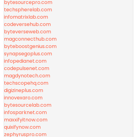
bytesourcepro.com
techspherelab.com
infomatrixlab.com
codeversehub.com
byteverseweb.com
magconnecthub.com
byteboostgenius.com
synapsegoplus.com
infopedianet.com
codepulsenet.com
magdynotech.com
techscopehq.com
digizineplus.com
innovexaro.com
bytesourcelab.com
infosparknet.com
maxxifyitnow.com
quixifynow.com
zephyruspro.com