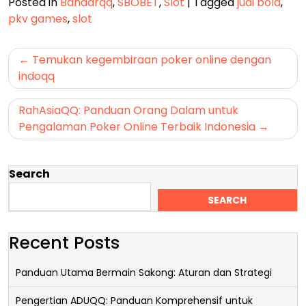
Posted in
Bandarqq
,
SBOBET
,
Slot
|
Tagged
judi bola
,
pkv games
,
slot
Post
Temukan kegembiraan poker online dengan
navigation
indoqq
RahAsiaQQ: Panduan Orang Dalam untuk
Pengalaman Poker Online Terbaik Indonesia
Search
SEARCH
Recent Posts
Panduan Utama Bermain Sakong: Aturan dan Strategi
Pengertian ADUQQ: Panduan Komprehensif untuk