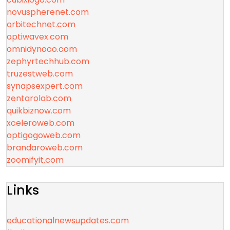
novuspherenet.com
orbitechnet.com
optiwavex.com
omnidynoco.com
zephyrtechhub.com
truzestweb.com
synapsexpert.com
zentarolab.com
quikbiznow.com
xceleroweb.com
optigogoweb.com
brandaroweb.com
zoomifyit.com
Links
educationalnewsupdates.com