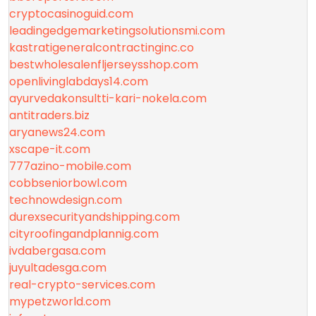
cryptocasinoguid.com
leadingedgemarketingsolutionsmi.com
kastratigeneralcontractinginc.co
bestwholesalenfljerseysshop.com
openlivinglabdays14.com
ayurvedakonsultti-kari-nokela.com
antitraders.biz
aryanews24.com
xscape-it.com
777azino-mobile.com
cobbseniorbowl.com
technowdesign.com
durexsecurityandshipping.com
cityroofingandplannig.com
ivdabergasa.com
juyultadesga.com
real-crypto-services.com
mypetzworld.com