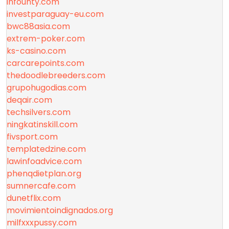
infounty.com
investparaguay-eu.com
bwc88asia.com
extrem-poker.com
ks-casino.com
carcarepoints.com
thedoodlebreeders.com
grupohugodias.com
deqair.com
techsilvers.com
ningkatinskill.com
fivsport.com
templatedzine.com
lawinfoadvice.com
phenqdietplan.org
sumnercafe.com
dunetflix.com
movimientoindignados.org
milfxxxpussy.com