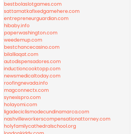
bestbolaslotgames.com
sattamatkafixedgamehere.com
entrepreneurguardian.com
hibaby.info
paperwashington.com
weedemup.com
bestchancecasino.com
bilalliaqat.com
autodispensadores.com
inductioncooktopp.com
newsmedicaltoday.com
roofingnevada.info
magconnectx.com
synexispro.com
holayomi.com
ligadeciclismodecundinamarca.com
nashvilleworkerscompensationattorney.com
holyfamilycathedralschool.org
londonkiddy.com