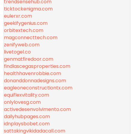
trendsensehub.com
ticktockenigma.com
eulerxr.com
geekifygenius.com
orbitextech.com
magconnecttech.com
zenifyweb.com
livetogel.co
genmatfiredoor.com
findlascegasproperties.com
healthhavenrobbie.com
donanddonnadesigns.com
eagleoneconstructiontx.com
equiflexvitality.com
onlylovesg.com
activedesenvolvimento.com
dailyhubpages.com
idnplaysbobet.com
sattakingvikidadacall.com