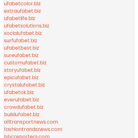
ufabetcolor.biz
extraufabet.biz
ufabetlife.biz
ufabetsolutions.biz
socialufabet.biz
surfufabet.biz
ufabetbest.biz
sureufabet.biz
customufabet.biz
storyufabet.biz
epicufabet.biz
crystalufabet.biz
ufabetok.biz
everufabet.biz
crowdufabet.biz
buildufabet.biz
alltransportnews.com
fashiontrandsnews.com
bbcreporters.com