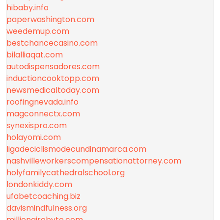
hibaby.info
paperwashington.com
weedemup.com
bestchancecasino.com
bilalliaqat.com
autodispensadores.com
inductioncooktopp.com
newsmedicaltoday.com
roofingnevada.info
magconnectx.com
synexispro.com
holayomi.com
ligadeciclismodecundinamarca.com
nashvilleworkerscompensationattorney.com
holyfamilycathedralschool.org
londonkiddy.com
ufabetcoaching.biz
davismindfulness.org
millionairebyte.com