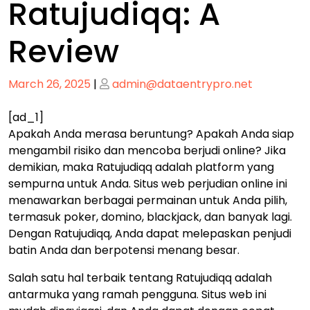
Ratujudiqq: A
Review
Posted
Posted
March 26, 2025
|
admin@dataentrypro.net
on
on
[ad_1]
Apakah Anda merasa beruntung? Apakah Anda siap
mengambil risiko dan mencoba berjudi online? Jika
demikian, maka Ratujudiqq adalah platform yang
sempurna untuk Anda. Situs web perjudian online ini
menawarkan berbagai permainan untuk Anda pilih,
termasuk poker, domino, blackjack, dan banyak lagi.
Dengan Ratujudiqq, Anda dapat melepaskan penjudi
batin Anda dan berpotensi menang besar.
Salah satu hal terbaik tentang Ratujudiqq adalah
antarmuka yang ramah pengguna. Situs web ini