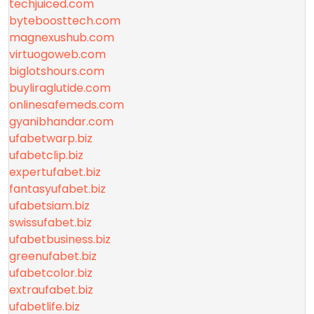
techjuiced.com
byteboosttech.com
magnexushub.com
virtuogoweb.com
biglotshours.com
buyliraglutide.com
onlinesafemeds.com
gyanibhandar.com
ufabetwarp.biz
ufabetclip.biz
expertufabet.biz
fantasyufabet.biz
ufabetsiam.biz
swissufabet.biz
ufabetbusiness.biz
greenufabet.biz
ufabetcolor.biz
extraufabet.biz
ufabetlife.biz