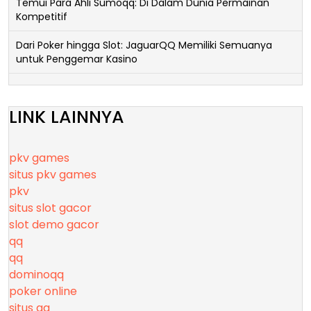
Temui Para Ahli Sumoqq: Di Dalam Dunia Permainan
Kompetitif
Dari Poker hingga Slot: JaguarQQ Memiliki Semuanya
untuk Penggemar Kasino
LINK LAINNYA
pkv games
situs pkv games
pkv
situs slot gacor
slot demo gacor
qq
qq
dominoqq
poker online
situs qq