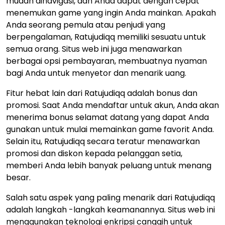
mudah dinavigasi, dan Anda dapat dengan cepat
menemukan game yang ingin Anda mainkan. Apakah
Anda seorang pemula atau penjudi yang
berpengalaman, Ratujudiqq memiliki sesuatu untuk
semua orang. Situs web ini juga menawarkan
berbagai opsi pembayaran, membuatnya nyaman
bagi Anda untuk menyetor dan menarik uang.
Fitur hebat lain dari Ratujudiqq adalah bonus dan
promosi. Saat Anda mendaftar untuk akun, Anda akan
menerima bonus selamat datang yang dapat Anda
gunakan untuk mulai memainkan game favorit Anda.
Selain itu, Ratujudiqq secara teratur menawarkan
promosi dan diskon kepada pelanggan setia,
memberi Anda lebih banyak peluang untuk menang
besar.
Salah satu aspek yang paling menarik dari Ratujudiqq
adalah langkah -langkah keamanannya. Situs web ini
menggunakan teknologi enkripsi canggih untuk