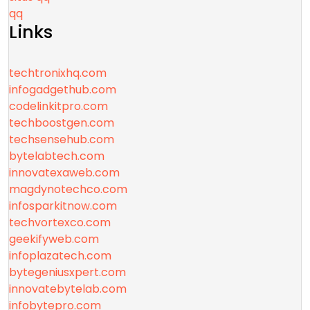
qq
Links
techtronixhq.com
infogadgethub.com
codelinkitpro.com
techboostgen.com
techsensehub.com
bytelabtech.com
innovatexaweb.com
magdynotechco.com
infosparkitnow.com
techvortexco.com
geekifyweb.com
infoplazatech.com
bytegeniusxpert.com
innovatebytelab.com
infobytepro.com