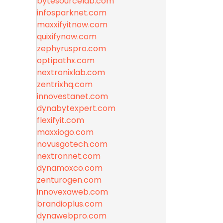
bytesourcelab.com
infosparknet.com
maxxifyitnow.com
quixifynow.com
zephyruspro.com
optipathx.com
nextronixlab.com
zentrixhq.com
innovestanet.com
dynabytexpert.com
flexifyit.com
maxxiogo.com
novusgotech.com
nextronnet.com
dynamoxco.com
zenturogen.com
innovexaweb.com
brandioplus.com
dynawebpro.com