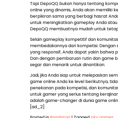
Tapi DepoQQ bukan hanya tentang kompeti
online yang dinamis, Anda akan memiliki
berpikiran sama yang berbagi hasrat And
untuk meningkatkan gameplay Anda atau 
DepoQQ membuatnya mudah untuk tetap t
Selain gameplay kompetitif dan komunitas
membedakannya dari kompetisi. Dengan 
yang responsif, Anda dapat yakin bahwa
Dan dengan pembaruan rutin dan game bar
segar dan menarik untuk dinantikan.
Jadi, jika Anda siap untuk melepaskan 
game online Anda ke level berikutnya, tid
penekanan pada kompetisi, dan komunita
untuk gamer yang serius tentang kerajinan
adalah game-changer di dunia game onlin
[ad_2]
Posted in
Bandarqq
|
Tagged
pkv games