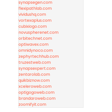
synapsegen.com
flexipathlab.com
vividushq.com
vortexaplus.com
cubixiogo.com
novuspherenet.com
orbitechnet.com
optiwavex.com
omnidynoco.com
zephyrtechhub.com
truzestweb.com
synapsexpert.com
zentarolab.com
quikbiznow.com
xceleroweb.com
optigogoweb.com
brandaroweb.com
zoomifyit.com