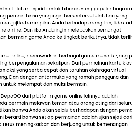
online telah menjadi bentuk hiburan yang populer bagi or
ng pemain biasa yang ingin bersantai setelah hari yang
 menguji keterampilan Anda terhadap orang lain, tidak a
ame online. Dan jika Anda ingin melepaskan semangat
bermain game Anda ke tingkat berikutnya, tidak terli
ame online, menawarkan berbagai game menarik yang p
g berpengalaman sekalipun. Dari permainan kartu klas
n aksi yang serba cepat dan taruhan olahraga virtual,
rang. Dan dengan antarmuka yang ramah pengguna dan
dah untuk melompat dan mulai bermain.
DepoQQ dari platform game online lainnya adalah
da bermain melawan teman atau orang asing dari selur
tikan bahwa Anda akan selalu berhadapan dengan pema
i berarti bahwa setiap permainan adalah ujian sejati dar
terus meningkatkan dan berjuang untuk kemenangan.