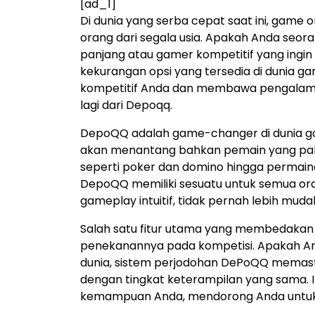
[ad_1]
Di dunia yang serba cepat saat ini, game 
orang dari segala usia. Apakah Anda seora
panjang atau gamer kompetitif yang ingin
kekurangan opsi yang tersedia di dunia g
kompetitif Anda dan membawa pengalaman 
lagi dari Depoqq.
DepoQQ adalah game-changer di dunia g
akan menantang bahkan pemain yang palin
seperti poker dan domino hingga permaina
DepoQQ memiliki sesuatu untuk semua o
gameplay intuitif, tidak pernah lebih mu
Salah satu fitur utama yang membedakan 
penekanannya pada kompetisi. Apakah An
dunia, sistem perjodohan DePoQQ memas
dengan tingkat keterampilan yang sama. In
kemampuan Anda, mendorong Anda untuk 