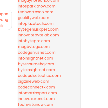
magdynotechco.com
infosparkitnow.com
techvortexco.com
ngan
geekifyweb.com
yang
infoplazatech.com
ik
bytegeniusxpert.com
innovatebytelab.com
infobytepro.com
magbytego.com
codegeniusnet.com
infoinsightnet.com
bytesourcehq.com
byteinsightnet.com
codepulsetechco.com
digizineweb.com
codeconnectx.com
infomatrixxpert.com
innovexaronet.com
techvistanow.com