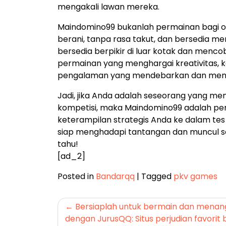
mengakali lawan mereka.
Maindomino99 bukanlah permainan bagi or
berani, tanpa rasa takut, dan bersedia 
bersedia berpikir di luar kotak dan mencob
permainan yang menghargai kreativitas,
pengalaman yang mendebarkan dan meng
Jadi, jika Anda adalah seseorang yang m
kompetisi, maka Maindomino99 adalah perm
keterampilan strategis Anda ke dalam te
siap menghadapi tantangan dan muncul se
tahu!
[ad_2]
Posted in
Bandarqq
|
Tagged
pkv games
Post
Bersiaplah untuk bermain dan menan
dengan JurusQQ: Situs perjudian favorit 
navigation