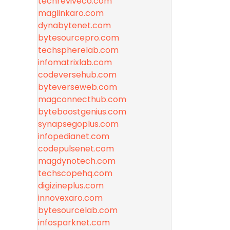
techreviveco.com
maglinkaro.com
dynabytenet.com
bytesourcepro.com
techspherelab.com
infomatrixlab.com
codeversehub.com
byteverseweb.com
magconnecthub.com
byteboostgenius.com
synapsegoplus.com
infopedianet.com
codepulsenet.com
magdynotech.com
techscopehq.com
digizineplus.com
innovexaro.com
bytesourcelab.com
infosparknet.com