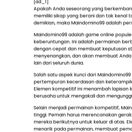
[ad_1]
Apakah Anda seseorang yang berkembang
memiliki sikap yang berani dan tak kenal 
demikian, maka Maindomino99 adalah per
Maindomino99 adalah game online popule
keberuntungan. Ini adalah permainan ber
dengan cepat dan membuat keputusan str
menyenangkan, dan akan membuat Anda te
lain dari seluruh dunia.
Salah satu aspek kunci dari Maindomino99 
pertempuran kecerdasan dan keterampilan
Elemen kompetitif ini menambah lapisan 
berusaha untuk mengakali dan mengungg
Selain menjadi permainan kompetitif, Ma
tinggi. Pemain harus merencanakan gera
mereka berikutnya untuk keluar di atas.
menarik pada permainan, membuat pemain 