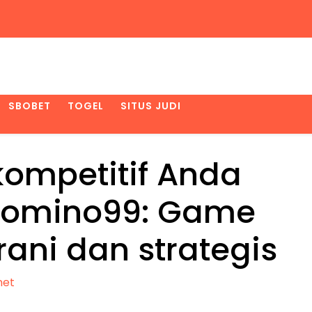
SBOBET
TOGEL
SITUS JUDI
kompetitif Anda
domino99: Game
ani dan strategis
net