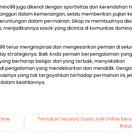
mino99 juga dikenal dengan sportivitas dan kerendahan ha
an anggun dalam kemenangan, selalu memberikan pujian 
runtungan dalam permainan. Sikap ini membuatnya dis
menjadikannya sosok yang dicintai di komunitas domin
o99 terus menginspirasi dan mengesankan pemain di selu
lay strategisnya. Baik Anda pemain berpengalaman yang
ang berharap belajar dari yang terbaik, menyaksikan
adi pengalaman yang mendebarkan dan mendidik. Denga
kasinya yang tak tergoyahkan terhadap permainan ini, je
dalam keahliannya.
Game
Temukan Serunya Dunia Judi Online ber
Ratu