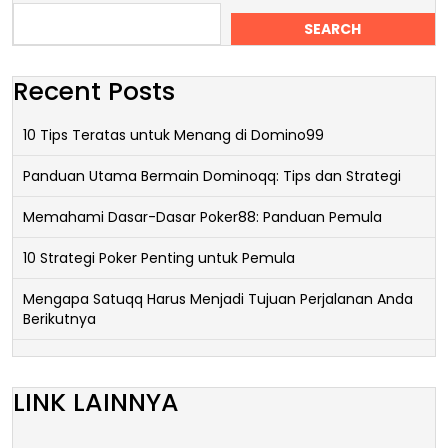
SEARCH
Recent Posts
10 Tips Teratas untuk Menang di Domino99
Panduan Utama Bermain Dominoqq: Tips dan Strategi
Memahami Dasar-Dasar Poker88: Panduan Pemula
10 Strategi Poker Penting untuk Pemula
Mengapa Satuqq Harus Menjadi Tujuan Perjalanan Anda
Berikutnya
LINK LAINNYA