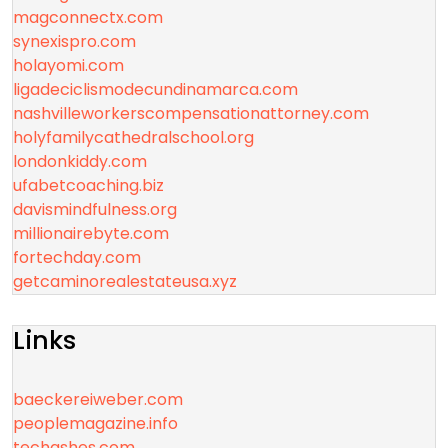
magconnectx.com
synexispro.com
holayomi.com
ligadeciclismodecundinamarca.com
nashvilleworkerscompensationattorney.com
holyfamilycathedralschool.org
londonkiddy.com
ufabetcoaching.biz
davismindfulness.org
millionairebyte.com
fortechday.com
getcaminorealestateusa.xyz
Links
baeckereiweber.com
peoplemagazine.info
techashes.com