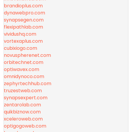
brandioplus.com
dynawebpro.com
synapsegen.com
flexipathlab.com
vividushq.com
vortexaplus.com
cubixiogo.com
novuspherenet.com
orbitechnet.com
optiwavex.com
omnidynoco.com
zephyrtechhub.com
truzestweb.com
synapsexpert.com
zentarolab.com
quikbiznow.com
xceleroweb.com
optigogoweb.com