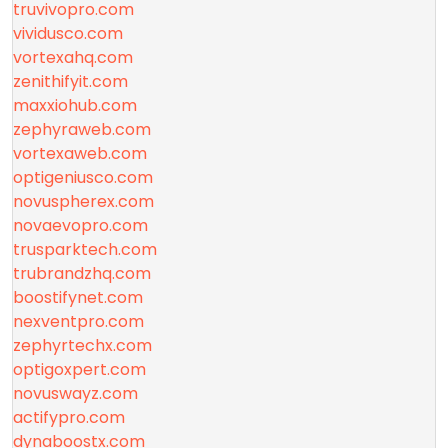
truvivopro.com
vividusco.com
vortexahq.com
zenithifyit.com
maxxiohub.com
zephyraweb.com
vortexaweb.com
optigeniusco.com
novuspherex.com
novaevopro.com
trusparktech.com
trubrandzhq.com
boostifynet.com
nexventpro.com
zephyrtechx.com
optigoxpert.com
novuswayz.com
actifypro.com
dynaboostx.com