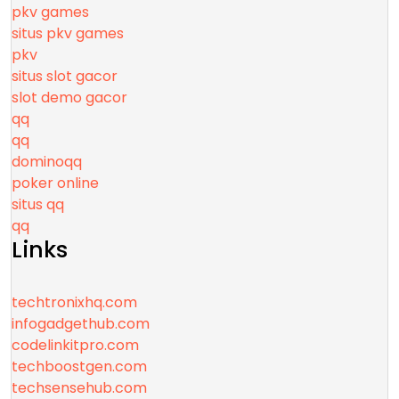
pkv games
situs pkv games
pkv
situs slot gacor
slot demo gacor
qq
qq
dominoqq
poker online
situs qq
qq
Links
techtronixhq.com
infogadgethub.com
codelinkitpro.com
techboostgen.com
techsensehub.com