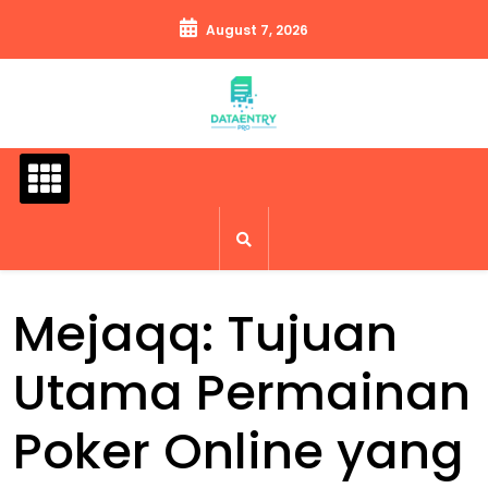
Skip
August 7, 2026
to
content
Mejaqq: Tujuan
Utama Permainan
Poker Online yang