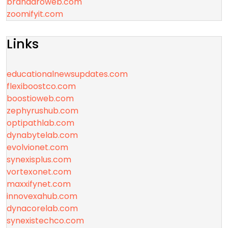
brandaroweb.com
zoomifyit.com
Links
educationalnewsupdates.com
flexiboostco.com
boostioweb.com
zephyrushub.com
optipathlab.com
dynabytelab.com
evolvionet.com
synexisplus.com
vortexonet.com
maxxifynet.com
innovexahub.com
dynacorelab.com
synexistechco.com