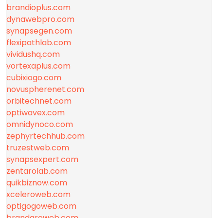
brandioplus.com
dynawebpro.com
synapsegen.com
flexipathlab.com
vividushq.com
vortexaplus.com
cubixiogo.com
novuspherenet.com
orbitechnet.com
optiwavex.com
omnidynoco.com
zephyrtechhub.com
truzestweb.com
synapsexpert.com
zentarolab.com
quikbiznow.com
xceleroweb.com
optigogoweb.com
brandaroweb.com