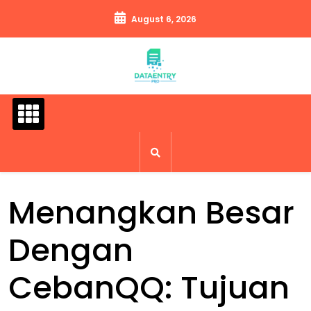
Skip
August 6, 2026
to
content
Menangkan Besar
Dengan
CebanQQ: Tujuan