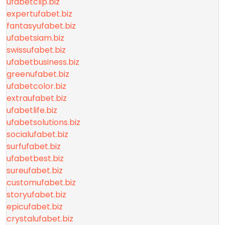
ufabetclip.biz
expertufabet.biz
fantasyufabet.biz
ufabetsiam.biz
swissufabet.biz
ufabetbusiness.biz
greenufabet.biz
ufabetcolor.biz
extraufabet.biz
ufabetlife.biz
ufabetsolutions.biz
socialufabet.biz
surfufabet.biz
ufabetbest.biz
sureufabet.biz
customufabet.biz
storyufabet.biz
epicufabet.biz
crystalufabet.biz