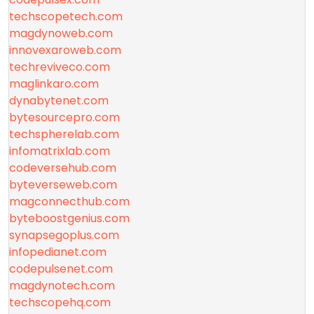
techscopetech.com
magdynoweb.com
innovexaroweb.com
techreviveco.com
maglinkaro.com
dynabytenet.com
bytesourcepro.com
techspherelab.com
infomatrixlab.com
codeversehub.com
byteverseweb.com
magconnecthub.com
byteboostgenius.com
synapsegoplus.com
infopedianet.com
codepulsenet.com
magdynotech.com
techscopehq.com