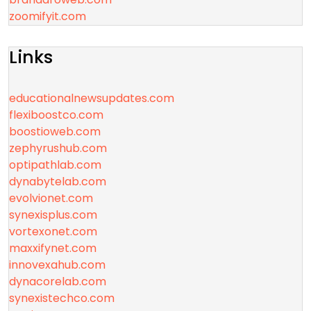
zoomifyit.com
Links
educationalnewsupdates.com
flexiboostco.com
boostioweb.com
zephyrushub.com
optipathlab.com
dynabytelab.com
evolvionet.com
synexisplus.com
vortexonet.com
maxxifynet.com
innovexahub.com
dynacorelab.com
synexistechco.com