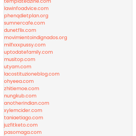
templatedzine.com
lawinfoadvice.com
phenqdietplan.org
sumnercafe.com
dunetflix.com
movimientoindignados.org
milfxxxpussy.com
uptodatefamily.com
musitop.com
utyam.com
lacostituzioneblog.com
ohyeea.com
zhitiemoe.com
nungkub.com
anotherindian.com
xylemcider.com
taniaetiago.com
juzfitketo.com
pasomaga.com