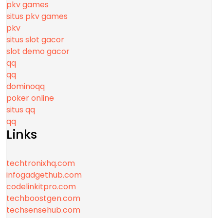
pkv games
situs pkv games
pkv
situs slot gacor
slot demo gacor
qq
qq
dominoqq
poker online
situs qq
qq
Links
techtronixhq.com
infogadgethub.com
codelinkitpro.com
techboostgen.com
techsensehub.com