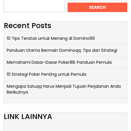
SEARCH
Recent Posts
10 Tips Teratas untuk Menang di Domino99
Panduan Utama Bermain Dominoqq: Tips dan Strategi
Memahami Dasar-Dasar Poker88: Panduan Pemula
10 Strategi Poker Penting untuk Pemula
Mengapa Satuqq Harus Menjadi Tujuan Perjalanan Anda
Berikutnya
LINK LAINNYA