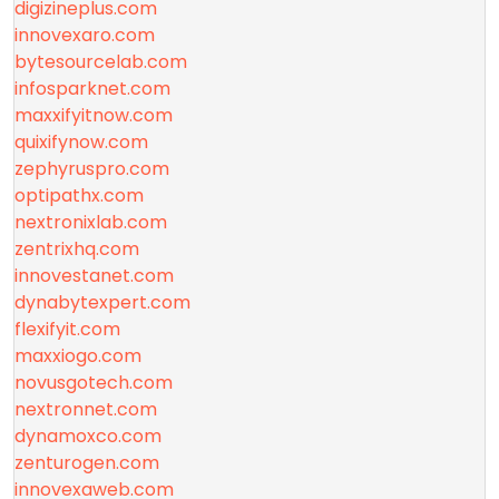
digizineplus.com
innovexaro.com
bytesourcelab.com
infosparknet.com
maxxifyitnow.com
quixifynow.com
zephyruspro.com
optipathx.com
nextronixlab.com
zentrixhq.com
innovestanet.com
dynabytexpert.com
flexifyit.com
maxxiogo.com
novusgotech.com
nextronnet.com
dynamoxco.com
zenturogen.com
innovexaweb.com