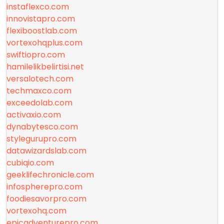
instaflexco.com
innovistapro.com
flexiboostlab.com
vortexohqplus.com
swiftiopro.com
hamilelikbelirtisi.net
versalotech.com
techmaxco.com
exceedolab.com
activaxio.com
dynabytesco.com
stylegurupro.com
datawizardslab.com
cubiqio.com
geeklifechronicle.com
infospherepro.com
foodiesavorpro.com
vortexohq.com
epicadventurepro.com