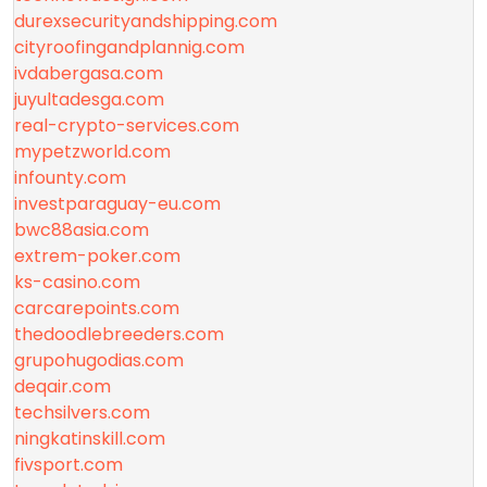
durexsecurityandshipping.com
cityroofingandplannig.com
ivdabergasa.com
juyultadesga.com
real-crypto-services.com
mypetzworld.com
infounty.com
investparaguay-eu.com
bwc88asia.com
extrem-poker.com
ks-casino.com
carcarepoints.com
thedoodlebreeders.com
grupohugodias.com
deqair.com
techsilvers.com
ningkatinskill.com
fivsport.com