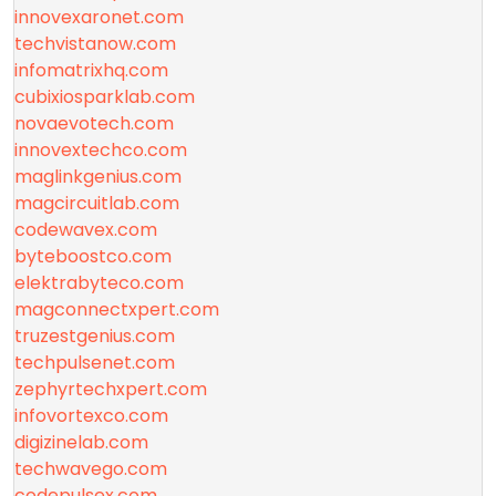
innovexaronet.com
techvistanow.com
infomatrixhq.com
cubixiosparklab.com
novaevotech.com
innovextechco.com
maglinkgenius.com
magcircuitlab.com
codewavex.com
byteboostco.com
elektrabyteco.com
magconnectxpert.com
truzestgenius.com
techpulsenet.com
zephyrtechxpert.com
infovortexco.com
digizinelab.com
techwavego.com
codepulsex.com