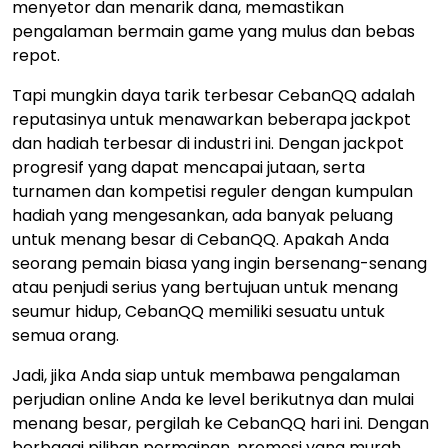
menyetor dan menarik dana, memastikan
pengalaman bermain game yang mulus dan bebas
repot.
Tapi mungkin daya tarik terbesar CebanQQ adalah
reputasinya untuk menawarkan beberapa jackpot
dan hadiah terbesar di industri ini. Dengan jackpot
progresif yang dapat mencapai jutaan, serta
turnamen dan kompetisi reguler dengan kumpulan
hadiah yang mengesankan, ada banyak peluang
untuk menang besar di CebanQQ. Apakah Anda
seorang pemain biasa yang ingin bersenang-senang
atau penjudi serius yang bertujuan untuk menang
seumur hidup, CebanQQ memiliki sesuatu untuk
semua orang.
Jadi, jika Anda siap untuk membawa pengalaman
perjudian online Anda ke level berikutnya dan mulai
menang besar, pergilah ke CebanQQ hari ini. Dengan
berbagai pilihan permainan, promosi yang murah