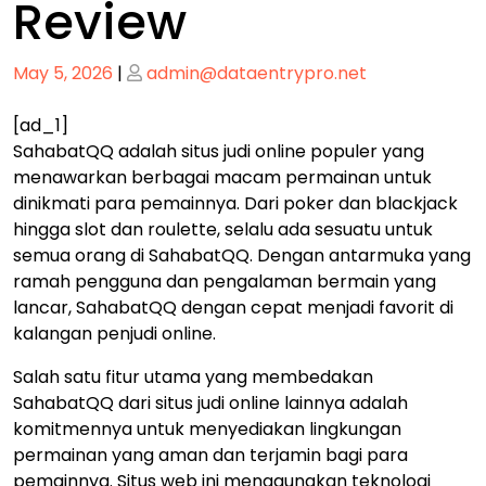
Review
Posted
Posted
May 5, 2026
|
admin@dataentrypro.net
on
on
[ad_1]
SahabatQQ adalah situs judi online populer yang
menawarkan berbagai macam permainan untuk
dinikmati para pemainnya. Dari poker dan blackjack
hingga slot dan roulette, selalu ada sesuatu untuk
semua orang di SahabatQQ. Dengan antarmuka yang
ramah pengguna dan pengalaman bermain yang
lancar, SahabatQQ dengan cepat menjadi favorit di
kalangan penjudi online.
Salah satu fitur utama yang membedakan
SahabatQQ dari situs judi online lainnya adalah
komitmennya untuk menyediakan lingkungan
permainan yang aman dan terjamin bagi para
pemainnya. Situs web ini menggunakan teknologi