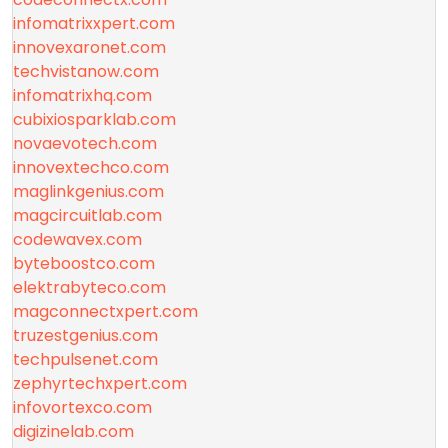
infomatrixxpert.com
innovexaronet.com
techvistanow.com
infomatrixhq.com
cubixiosparklab.com
novaevotech.com
innovextechco.com
maglinkgenius.com
magcircuitlab.com
codewavex.com
byteboostco.com
elektrabyteco.com
magconnectxpert.com
truzestgenius.com
techpulsenet.com
zephyrtechxpert.com
infovortexco.com
digizinelab.com