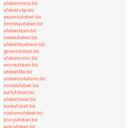
ufabetwarp.biz
ufabetclip.biz
expertufabet.biz
fantasyufabet.biz
ufabetsiam.biz
swissufabet.biz
ufabetbusiness.biz
greenufabet.biz
ufabetcolor.biz
extraufabet.biz
ufabetlife.biz
ufabetsolutions.biz
socialufabet.biz
surfufabet.biz
ufabetbest.biz
sureufabet.biz
customufabet.biz
storyufabet.biz
epicufabet.biz