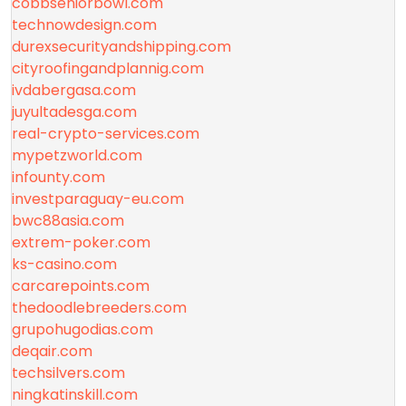
cobbseniorbowl.com
technowdesign.com
durexsecurityandshipping.com
cityroofingandplannig.com
ivdabergasa.com
juyultadesga.com
real-crypto-services.com
mypetzworld.com
infounty.com
investparaguay-eu.com
bwc88asia.com
extrem-poker.com
ks-casino.com
carcarepoints.com
thedoodlebreeders.com
grupohugodias.com
deqair.com
techsilvers.com
ningkatinskill.com