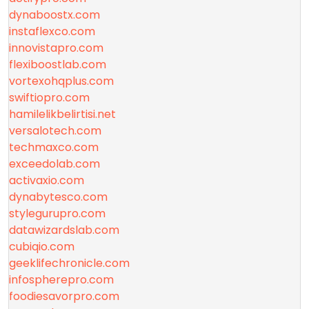
dynaboostx.com
instaflexco.com
innovistapro.com
flexiboostlab.com
vortexohqplus.com
swiftiopro.com
hamilelikbelirtisi.net
versalotech.com
techmaxco.com
exceedolab.com
activaxio.com
dynabytesco.com
stylegurupro.com
datawizardslab.com
cubiqio.com
geeklifechronicle.com
infospherepro.com
foodiesavorpro.com