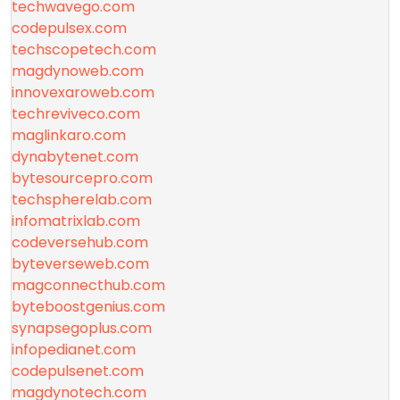
techwavego.com
codepulsex.com
techscopetech.com
magdynoweb.com
innovexaroweb.com
techreviveco.com
maglinkaro.com
dynabytenet.com
bytesourcepro.com
techspherelab.com
infomatrixlab.com
codeversehub.com
byteverseweb.com
magconnecthub.com
byteboostgenius.com
synapsegoplus.com
infopedianet.com
codepulsenet.com
magdynotech.com