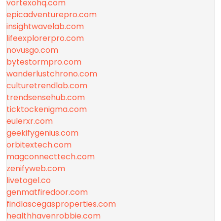
vortexohq.com
epicadventurepro.com
insightwavelab.com
lifeexplorerpro.com
novusgo.com
bytestormpro.com
wanderlustchrono.com
culturetrendlab.com
trendsensehub.com
ticktockenigma.com
eulerxr.com
geekifygenius.com
orbitextech.com
magconnecttech.com
zenifyweb.com
livetogel.co
genmatfiredoor.com
findlascegasproperties.com
healthhavenrobbie.com