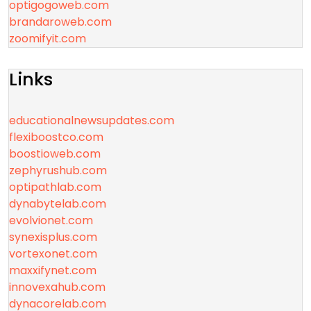
optigogoweb.com
brandaroweb.com
zoomifyit.com
Links
educationalnewsupdates.com
flexiboostco.com
boostioweb.com
zephyrushub.com
optipathlab.com
dynabytelab.com
evolvionet.com
synexisplus.com
vortexonet.com
maxxifynet.com
innovexahub.com
dynacorelab.com