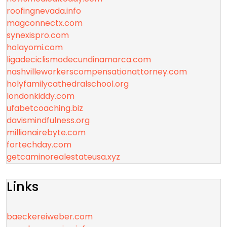
roofingnevada.info
magconnectx.com
synexispro.com
holayomi.com
ligadeciclismodecundinamarca.com
nashvilleworkerscompensationattorney.com
holyfamilycathedralschool.org
londonkiddy.com
ufabetcoaching.biz
davismindfulness.org
millionairebyte.com
fortechday.com
getcaminorealestateusa.xyz
Links
baeckereiweber.com