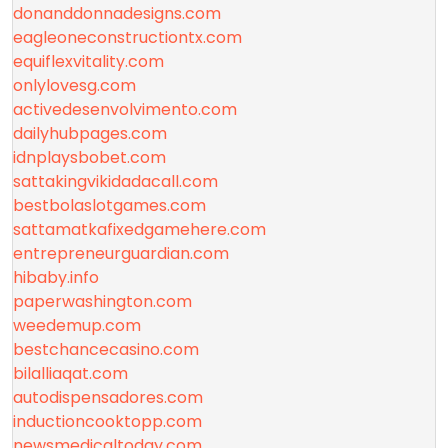
donanddonnadesigns.com
eagleoneconstructiontx.com
equiflexvitality.com
onlylovesg.com
activedesenvolvimento.com
dailyhubpages.com
idnplaysbobet.com
sattakingvikidadacall.com
bestbolaslotgames.com
sattamatkafixedgamehere.com
entrepreneurguardian.com
hibaby.info
paperwashington.com
weedemup.com
bestchancecasino.com
bilalliaqat.com
autodispensadores.com
inductioncooktopp.com
newsmedicaltoday.com