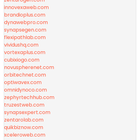
innovexaweb.com
brandioplus.com
dynawebpro.com
synapsegen.com
flexipathlab.com
vividushq.com
vortexaplus.com
cubixiogo.com
novuspherenet.com
orbitechnet.com
optiwavex.com
omnidynoco.com
zephyrtechhub.com
truzestweb.com
synapsexpert.com
zentarolab.com
quikbiznow.com
xceleroweb.com