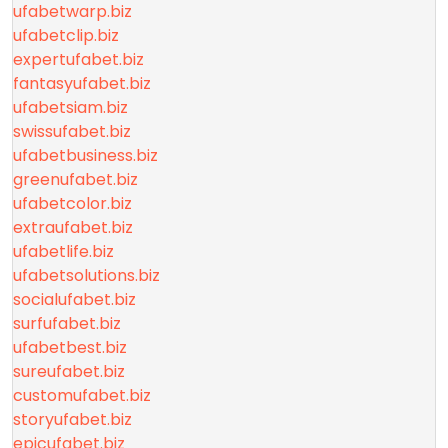
ufabetwarp.biz
ufabetclip.biz
expertufabet.biz
fantasyufabet.biz
ufabetsiam.biz
swissufabet.biz
ufabetbusiness.biz
greenufabet.biz
ufabetcolor.biz
extraufabet.biz
ufabetlife.biz
ufabetsolutions.biz
socialufabet.biz
surfufabet.biz
ufabetbest.biz
sureufabet.biz
customufabet.biz
storyufabet.biz
epicufabet.biz