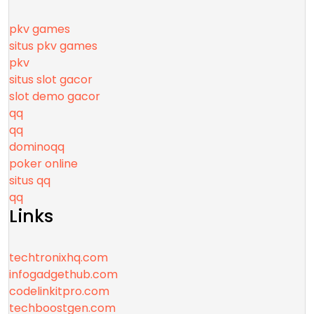
pkv games
situs pkv games
pkv
situs slot gacor
slot demo gacor
qq
qq
dominoqq
poker online
situs qq
qq
Links
techtronixhq.com
infogadgethub.com
codelinkitpro.com
techboostgen.com