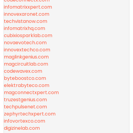
infomatrixxpert.com
innovexaronet.com
techvistanow.com
infomatrixhq.com
cubixiosparklab.com
novaevotech.com
innovextechco.com
maglinkgenius.com
magcircuitlab.com
codewavex.com
byteboostco.com
elektrabyteco.com
magconnectxpert.com
truzestgenius.com
techpulsenet.com
zephyrtechxpert.com
infovortexco.com
digizinelab.com