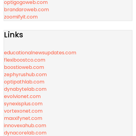
optigogoweb.com
brandaroweb.com
zoomifyit.com
Links
educationalnewsupdates.com
flexiboostco.com
boostioweb.com
zephyrushub.com
optipathlab.com
dynabytelab.com
evolvionet.com
synexisplus.com
vortexonet.com
maxxifynet.com
innovexahub.com
dynacorelab.com