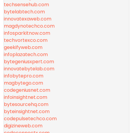
techsensehub.com
bytelabtech.com
innovatexaweb.com
magdynotechco.com
infosparkitnow.com
techvortexco.com
geekifyweb.com
infoplazatech.com
bytegeniusxpert.com
innovatebytelab.com
infobytepro.com
magbytego.com
codegeniusnet.com
infoinsightnet.com
bytesourcehq.com
byteinsightnet.com
codepulsetechco.com
digizineweb.com
codeconnectx.com