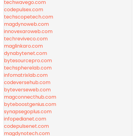
techwavego.com
codepulsex.com
techscopetech.com
magdynoweb.com
innovexaroweb.com
techreviveco.com
maglinkaro.com
dynabytenet.com
bytesourcepro.com
techspherelab.com
infomatrixlab.com
codeversehub.com
byteverseweb.com
magconnecthub.com
byteboostgenius.com
synapsegoplus.com
infopedianet.com
codepulsenet.com
magdynotech.com