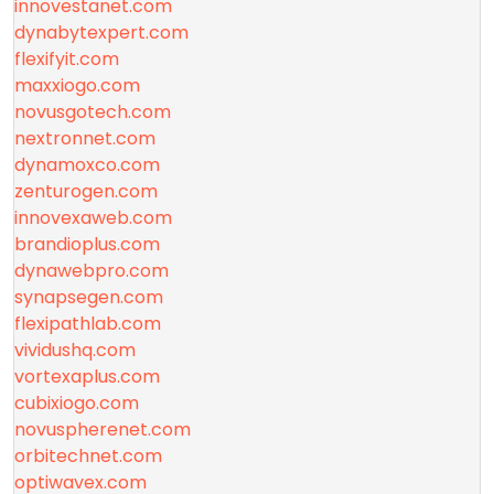
innovestanet.com
dynabytexpert.com
flexifyit.com
maxxiogo.com
novusgotech.com
nextronnet.com
dynamoxco.com
zenturogen.com
innovexaweb.com
brandioplus.com
dynawebpro.com
synapsegen.com
flexipathlab.com
vividushq.com
vortexaplus.com
cubixiogo.com
novuspherenet.com
orbitechnet.com
optiwavex.com