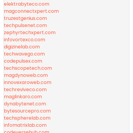
elektrabyteco.com
magconnectxpert.com
truzestgenius.com
techpulsenet.com
zephyrtechxpert.com
infovortexco.com
digizinelab.com
techwavego.com
codepulsex.com
techscopetech.com
magdynoweb.com
innovexaroweb.com
techreviveco.com
maglinkaro.com
dynabytenet.com
bytesourcepro.com
techspherelab.com
infomatrixlab.com
codeversehub.com