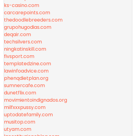
ks-casino.com
carcarepoints.com
thedoodlebreeders.com
grupohugodias.com
deqair.com
techsilvers.com
ningkatinskill.com
fivsport.com
templatedzine.com
lawinfoadvice.com
phenqdietplan.org
sumnercafe.com
dunetflix.com
movimientoindignados.org
milfxxxpussy.com
uptodatefamily.com
musitop.com
utyam.com