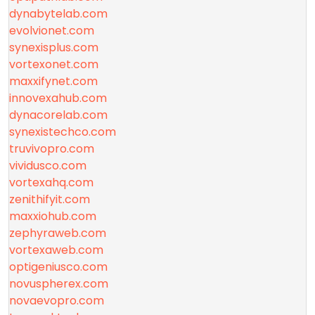
dynabytelab.com
evolvionet.com
synexisplus.com
vortexonet.com
maxxifynet.com
innovexahub.com
dynacorelab.com
synexistechco.com
truvivopro.com
vividusco.com
vortexahq.com
zenithifyit.com
maxxiohub.com
zephyraweb.com
vortexaweb.com
optigeniusco.com
novuspherex.com
novaevopro.com