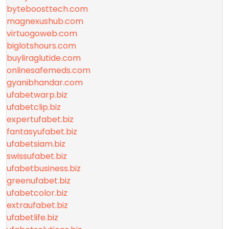
byteboosttech.com
magnexushub.com
virtuogoweb.com
biglotshours.com
buyliraglutide.com
onlinesafemeds.com
gyanibhandar.com
ufabetwarp.biz
ufabetclip.biz
expertufabet.biz
fantasyufabet.biz
ufabetsiam.biz
swissufabet.biz
ufabetbusiness.biz
greenufabet.biz
ufabetcolor.biz
extraufabet.biz
ufabetlife.biz