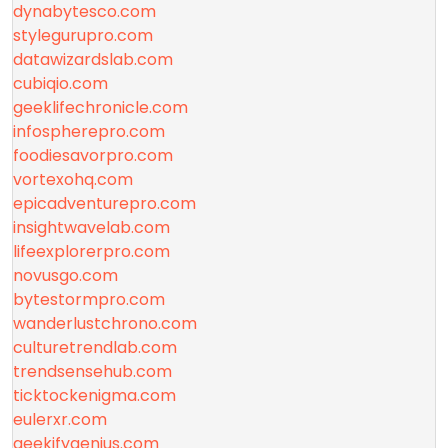
dynabytesco.com
stylegurupro.com
datawizardslab.com
cubiqio.com
geeklifechronicle.com
infospherepro.com
foodiesavorpro.com
vortexohq.com
epicadventurepro.com
insightwavelab.com
lifeexplorerpro.com
novusgo.com
bytestormpro.com
wanderlustchrono.com
culturetrendlab.com
trendsensehub.com
ticktockenigma.com
eulerxr.com
geekifygenius.com