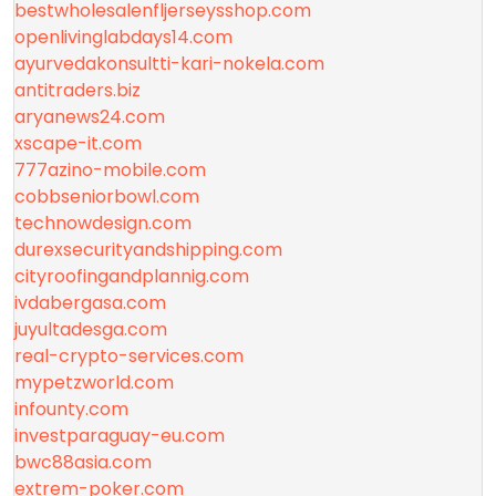
bestwholesalenfljerseysshop.com
openlivinglabdays14.com
ayurvedakonsultti-kari-nokela.com
antitraders.biz
aryanews24.com
xscape-it.com
777azino-mobile.com
cobbseniorbowl.com
technowdesign.com
durexsecurityandshipping.com
cityroofingandplannig.com
ivdabergasa.com
juyultadesga.com
real-crypto-services.com
mypetzworld.com
infounty.com
investparaguay-eu.com
bwc88asia.com
extrem-poker.com