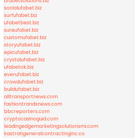
ufabetsolutions.biz
socialufabet.biz
surfufabet.biz
ufabetbest.biz
sureufabet.biz
customufabet.biz
storyufabet.biz
epicufabet.biz
crystalufabet.biz
ufabetok.biz
everufabet.biz
crowdufabet.biz
buildufabet.biz
alltransportnews.com
fashiontrandsnews.com
bbcreporters.com
cryptocasinoguid.com
leadingedgemarketingsolutionsmi.com
kastratigeneralcontractinginc.co