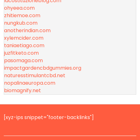
lacostituzioneblog.com
ohyeea.com
zhitiemoe.com
nungkub.com
anotherindian.com
xylemcider.com
taniaetiago.com
juzfitketo.com
pasomaga.com
impactgardencbdgummies.org
naturesstimulantcbd.net
nopalinaeuropa.com
biomagnify.net
[xyz-ips snippet="footer-backlinks"]