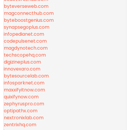
byteverseweb.com
magconnecthub.com
byteboostgenius.com
synapsegoplus.com
infopedianet.com
codepulsenet.com
magdynotech.com
techscopehq.com
digizineplus.com
innovexaro.com
bytesourcelab.com
infosparknet.com
maxxifyitnow.com
quixifynow.com
zephyruspro.com
optipathx.com
nextronixlab.com
zentrixhq.com