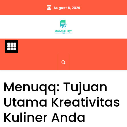
Skip
August 8, 2026
to
content
Menuqq: Tujuan
Utama Kreativitas
Kuliner Anda