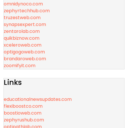
omnidynoco.com
zephyrtechhub.com
truzestweb.com
synapsexpert.com
zentarolab.com
quikbiznow.com
xceleroweb.com
optigogoweb.com
brandaroweb.com
zoomifyit.com
Links
educationalnewsupdates.com
flexiboostco.com
boostioweb.com
zephyrushub.com
optipathlab.com