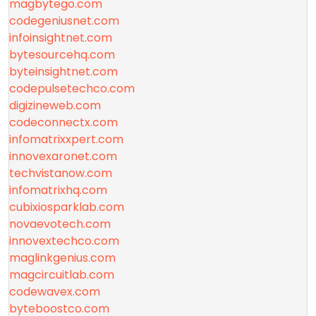
magbytego.com
codegeniusnet.com
infoinsightnet.com
bytesourcehq.com
byteinsightnet.com
codepulsetechco.com
digizineweb.com
codeconnectx.com
infomatrixxpert.com
innovexaronet.com
techvistanow.com
infomatrixhq.com
cubixiosparklab.com
novaevotech.com
innovextechco.com
maglinkgenius.com
magcircuitlab.com
codewavex.com
byteboostco.com