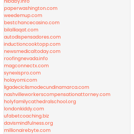
hibaby.info
paperwashington.com
weedemup.com
bestchancecasino.com
bilalliaqat.com
autodispensadores.com
inductioncooktopp.com
newsmedicaltoday.com
roofingnevada.info
magconnectx.com
synexispro.com
holayomi.com
ligadeciclismodecundinamarca.com
nashvilleworkerscompensationattorney.com
holyfamilycathedralschool.org
londonkiddy.com
ufabetcoaching.biz
davismindfulness.org
millionairebyte.com