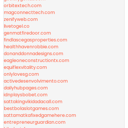
orbitextech.com
magconnecttech.com
zenifyweb.com
livetogel.co
genmatfiredoor.com
findlascegasproperties.com
healthhavenrobbie.com
donanddonnadesigns.com
eagleoneconstructiontx.com
equiflexvitality.com
onlylovesg.com
activedesenvolvimento.com
dailyhubpages.com
idnplaysbobet.com
sattakingvikidadacall.com
bestbolaslotgames.com
sattamatkafixedgamehere.com
entrepreneurguardian.com