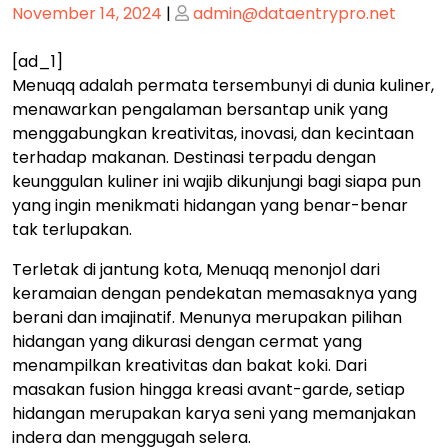
Posted
Posted
November 14, 2024
|
admin@dataentrypro.net
on
on
[ad_1]
Menuqq adalah permata tersembunyi di dunia kuliner,
menawarkan pengalaman bersantap unik yang
menggabungkan kreativitas, inovasi, dan kecintaan
terhadap makanan. Destinasi terpadu dengan
keunggulan kuliner ini wajib dikunjungi bagi siapa pun
yang ingin menikmati hidangan yang benar-benar
tak terlupakan.
Terletak di jantung kota, Menuqq menonjol dari
keramaian dengan pendekatan memasaknya yang
berani dan imajinatif. Menunya merupakan pilihan
hidangan yang dikurasi dengan cermat yang
menampilkan kreativitas dan bakat koki. Dari
masakan fusion hingga kreasi avant-garde, setiap
hidangan merupakan karya seni yang memanjakan
indera dan menggugah selera.