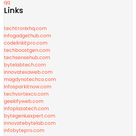
qq
Links
techtronixhq.com
infogadgethub.com
codelinkitpro.com
techboostgen.com
techsensehub.com
bytelabtech.com
innovatexaweb.com
magdynotechco.com
infosparkitnow.com
techvortexco.com
geekifyweb.com
infoplazatech.com
bytegeniusxpert.com
innovatebytelab.com
infobytepro.com