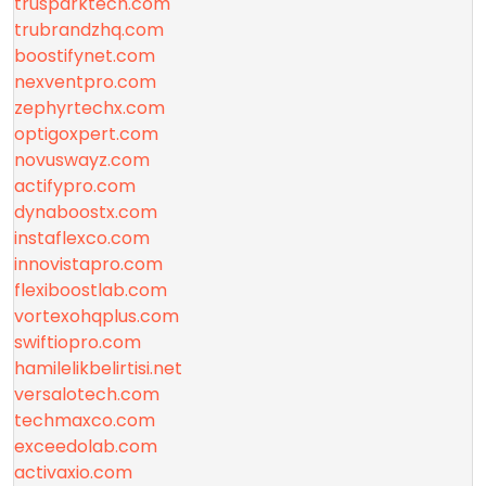
trusparktech.com
trubrandzhq.com
boostifynet.com
nexventpro.com
zephyrtechx.com
optigoxpert.com
novuswayz.com
actifypro.com
dynaboostx.com
instaflexco.com
innovistapro.com
flexiboostlab.com
vortexohqplus.com
swiftiopro.com
hamilelikbelirtisi.net
versalotech.com
techmaxco.com
exceedolab.com
activaxio.com