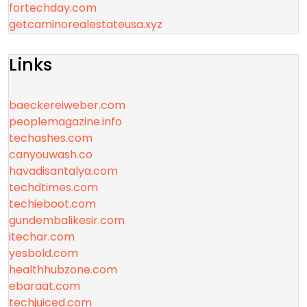
fortechday.com
getcaminorealestateusa.xyz
Links
baeckereiweber.com
peoplemagazine.info
techashes.com
canyouwash.co
havadisantalya.com
techdtimes.com
techieboot.com
gundembalikesir.com
itechar.com
yesbold.com
healthhubzone.com
ebaraat.com
techjuiced.com