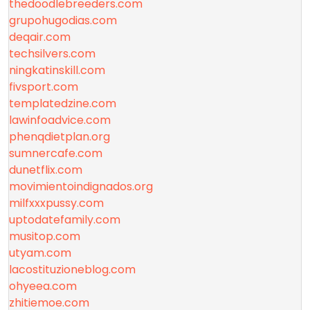
thedoodlebreeders.com
grupohugodias.com
deqair.com
techsilvers.com
ningkatinskill.com
fivsport.com
templatedzine.com
lawinfoadvice.com
phenqdietplan.org
sumnercafe.com
dunetflix.com
movimientoindignados.org
milfxxxpussy.com
uptodatefamily.com
musitop.com
utyam.com
lacostituzioneblog.com
ohyeea.com
zhitiemoe.com