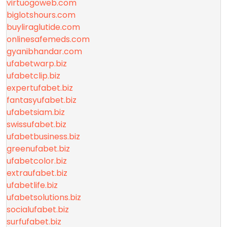
virtuogoweb.com
biglotshours.com
buyliraglutide.com
onlinesafemeds.com
gyanibhandar.com
ufabetwarp.biz
ufabetclip.biz
expertufabet.biz
fantasyufabet.biz
ufabetsiam.biz
swissufabet.biz
ufabetbusiness.biz
greenufabet.biz
ufabetcolor.biz
extraufabet.biz
ufabetlife.biz
ufabetsolutions.biz
socialufabet.biz
surfufabet.biz