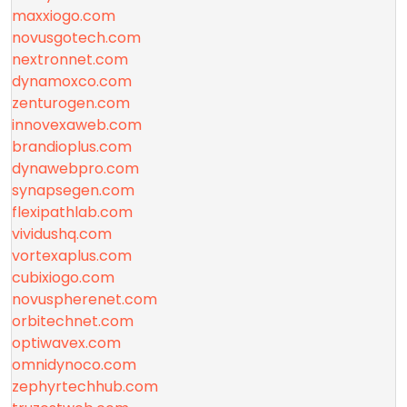
maxxiogo.com
novusgotech.com
nextronnet.com
dynamoxco.com
zenturogen.com
innovexaweb.com
brandioplus.com
dynawebpro.com
synapsegen.com
flexipathlab.com
vividushq.com
vortexaplus.com
cubixiogo.com
novuspherenet.com
orbitechnet.com
optiwavex.com
omnidynoco.com
zephyrtechhub.com