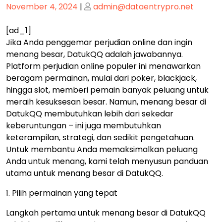
Posted
Posted
November 4, 2024
|
admin@dataentrypro.net
on
on
[ad_1]
Jika Anda penggemar perjudian online dan ingin
menang besar, DatukQQ adalah jawabannya.
Platform perjudian online populer ini menawarkan
beragam permainan, mulai dari poker, blackjack,
hingga slot, memberi pemain banyak peluang untuk
meraih kesuksesan besar. Namun, menang besar di
DatukQQ membutuhkan lebih dari sekedar
keberuntungan – ini juga membutuhkan
keterampilan, strategi, dan sedikit pengetahuan.
Untuk membantu Anda memaksimalkan peluang
Anda untuk menang, kami telah menyusun panduan
utama untuk menang besar di DatukQQ.
1. Pilih permainan yang tepat
Langkah pertama untuk menang besar di DatukQQ