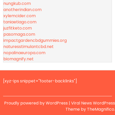
nungkub.com
anotherindian.com
xylemcider.com
taniaetiago.com
juzfitketo.com
pasomaga.com
impactgardencbdgummies.org
naturesstimulantcbd.net
nopalinaeuropa.com
biomagnify.net
[xyz-ips snippet="footer-backlinks"]
Proudly powered by WordPress
|
Viral News WordPress
Theme
by TheMagnifico.