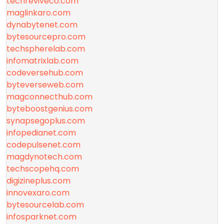
techreviveco.com
maglinkaro.com
dynabytenet.com
bytesourcepro.com
techspherelab.com
infomatrixlab.com
codeversehub.com
byteverseweb.com
magconnecthub.com
byteboostgenius.com
synapsegoplus.com
infopedianet.com
codepulsenet.com
magdynotech.com
techscopehq.com
digizineplus.com
innovexaro.com
bytesourcelab.com
infosparknet.com