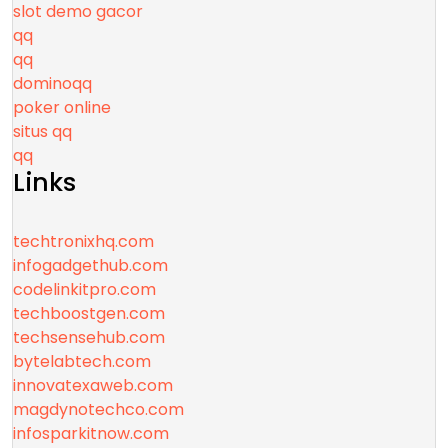
slot demo gacor
qq
qq
dominoqq
poker online
situs qq
qq
Links
techtronixhq.com
infogadgethub.com
codelinkitpro.com
techboostgen.com
techsensehub.com
bytelabtech.com
innovatexaweb.com
magdynotechco.com
infosparkitnow.com