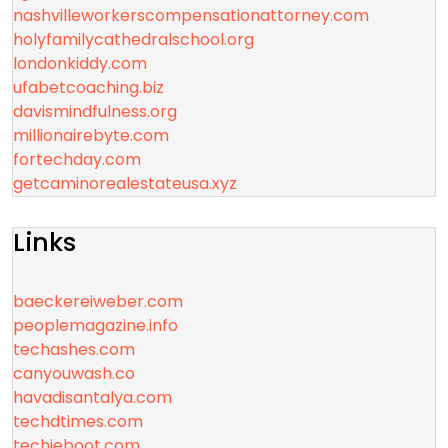
nashvilleworkerscompensationattorney.com
holyfamilycathedralschool.org
londonkiddy.com
ufabetcoaching.biz
davismindfulness.org
millionairebyte.com
fortechday.com
getcaminorealestateusa.xyz
Links
baeckereiweber.com
peoplemagazine.info
techashes.com
canyouwash.co
havadisantalya.com
techdtimes.com
techieboot.com