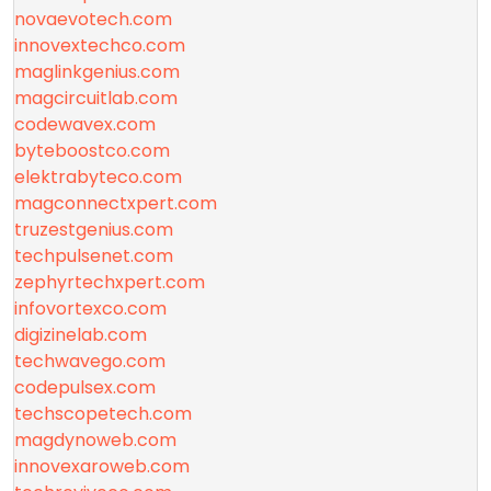
novaevotech.com
innovextechco.com
maglinkgenius.com
magcircuitlab.com
codewavex.com
byteboostco.com
elektrabyteco.com
magconnectxpert.com
truzestgenius.com
techpulsenet.com
zephyrtechxpert.com
infovortexco.com
digizinelab.com
techwavego.com
codepulsex.com
techscopetech.com
magdynoweb.com
innovexaroweb.com