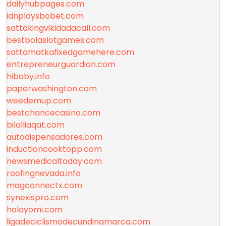
dailyhubpages.com
idnplaysbobet.com
sattakingvikidadacall.com
bestbolaslotgames.com
sattamatkafixedgamehere.com
entrepreneurguardian.com
hibaby.info
paperwashington.com
weedemup.com
bestchancecasino.com
bilalliaqat.com
autodispensadores.com
inductioncooktopp.com
newsmedicaltoday.com
roofingnevada.info
magconnectx.com
synexispro.com
holayomi.com
ligadeciclismodecundinamarca.com