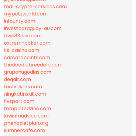
real-crypto-services.com
mypetzworld.com
infounty.com
investparaguay-eu.com
bwc88asia.com
extrem-poker.com
ks-casino.com
carcarepoints.com
thedoodlebreeders.com
grupohugodias.com
deqair.com
techsilvers.com
ningkatinskill.com
fivsport.com
templatedzine.com
lawinfoadvice.com
phenqdietplan.org
sumnercafe.com