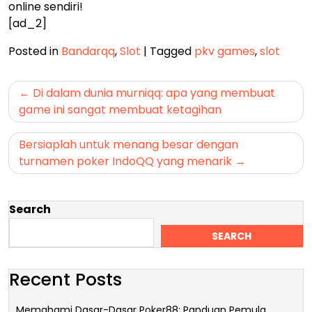
online sendiri!
[ad_2]
Posted in
Bandarqq
,
Slot
|
Tagged
pkv games
,
slot
Post
Di dalam dunia murniqq: apa yang membuat
navigation
game ini sangat membuat ketagihan
Bersiaplah untuk menang besar dengan
turnamen poker IndoQQ yang menarik
Search
SEARCH
Recent Posts
Memahami Dasar-Dasar Poker88: Panduan Pemula