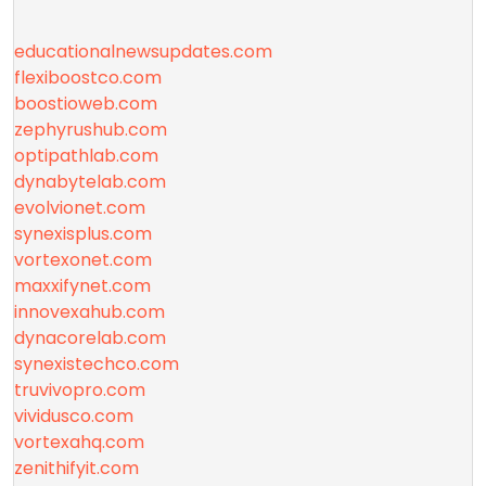
educationalnewsupdates.com
flexiboostco.com
boostioweb.com
zephyrushub.com
optipathlab.com
dynabytelab.com
evolvionet.com
synexisplus.com
vortexonet.com
maxxifynet.com
innovexahub.com
dynacorelab.com
synexistechco.com
truvivopro.com
vividusco.com
vortexahq.com
zenithifyit.com