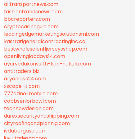
alltransportnews.com
fashiontrandsnews.com
bbcreporters.com
cryptocasinoguid.com
leadingedgemarketingsolutionsmi.com
kastratigeneralcontractinginc.co
bestwholesalenfljerseysshop.com
openlivinglabdays14.com
ayurvedakonsultti-kari-nokela.com
antitraders.biz
aryanews24.com
xscape-it.com
777azino-mobile.com
cobbseniorbowl.com
technowdesign.com
durexsecurityandshipping.com
cityroofingandplannig.com
ivdabergasa.com
juyultadesga.com