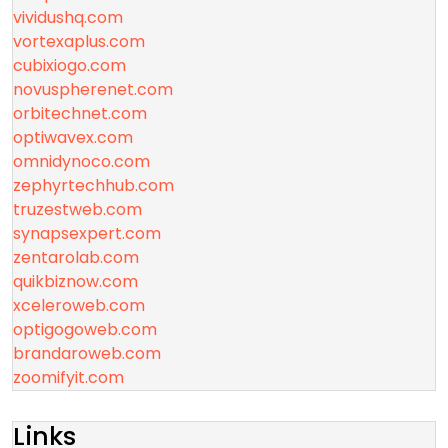
vividushq.com
vortexaplus.com
cubixiogo.com
novuspherenet.com
orbitechnet.com
optiwavex.com
omnidynoco.com
zephyrtechhub.com
truzestweb.com
synapsexpert.com
zentarolab.com
quikbiznow.com
xceleroweb.com
optigogoweb.com
brandaroweb.com
zoomifyit.com
Links