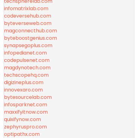
techspherelab.com
infomatrixlab.com
codeversehub.com
byteverseweb.com
magconnecthub.com
byteboostgenius.com
synapsegoplus.com
infopedianet.com
codepulsenet.com
magdynotech.com
techscopehq.com
digizineplus.com
innovexaro.com
bytesourcelab.com
infosparknet.com
maxxifyitnow.com
quixifynow.com
zephyruspro.com
optipathx.com