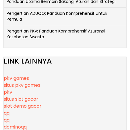
Panduan Utama Bermain Sakong: Aturan dan Strategi
Pengertian ADUQQ: Panduan Komprehensif untuk
Pemula
Pengertian PKV: Panduan Komprehensif Asuransi
Kesehatan Swasta
LINK LAINNYA
pkv games
situs pkv games
pkv
situs slot gacor
slot demo gacor
qq
qq
dominoqq