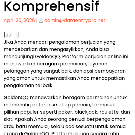
Komprehensif
Posted
Posted
April 26, 2026
|
admin@dataentrypro.net
on
on
[ad_1]
Jika Anda mencari pengalaman perjudian yang
mendebarkan dan mengasyikkan, Anda bisa
mengunjungi GoldenQQ. Platform perjudian online ini
menawarkan beragam permainan, layanan
pelanggan yang sangat baik, dan opsi pembayaran
yang aman untuk memastikan Anda mendapatkan
pengalaman terbaik.
GoldenQQ menawarkan beragam permainan untuk
memenuhi preferensi setiap pemain, termasuk
pilihan populer seperti poker, blackjack, roulette, dan
slot. Apakah Anda seorang penjudi berpengalaman
atau baru memulai, selalu ada sesuatu untuk semua
orang di GoldenQQ. Platform ini juga secara rutin