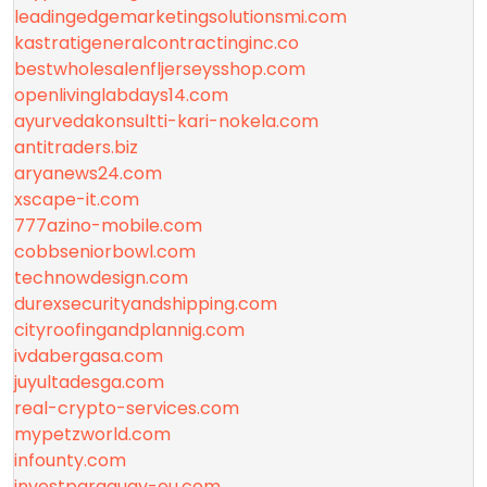
leadingedgemarketingsolutionsmi.com
kastratigeneralcontractinginc.co
bestwholesalenfljerseysshop.com
openlivinglabdays14.com
ayurvedakonsultti-kari-nokela.com
antitraders.biz
aryanews24.com
xscape-it.com
777azino-mobile.com
cobbseniorbowl.com
technowdesign.com
durexsecurityandshipping.com
cityroofingandplannig.com
ivdabergasa.com
juyultadesga.com
real-crypto-services.com
mypetzworld.com
infounty.com
investparaguay-eu.com