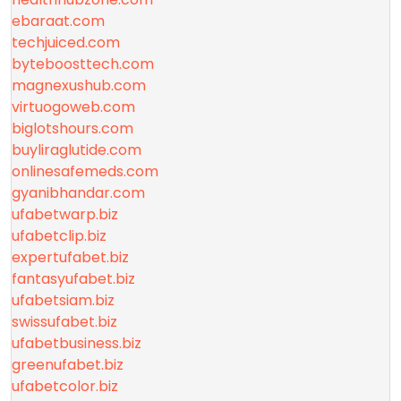
ebaraat.com
techjuiced.com
byteboosttech.com
magnexushub.com
virtuogoweb.com
biglotshours.com
buyliraglutide.com
onlinesafemeds.com
gyanibhandar.com
ufabetwarp.biz
ufabetclip.biz
expertufabet.biz
fantasyufabet.biz
ufabetsiam.biz
swissufabet.biz
ufabetbusiness.biz
greenufabet.biz
ufabetcolor.biz