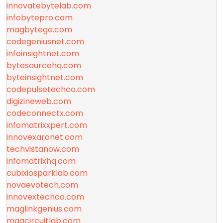
innovatebytelab.com
infobytepro.com
magbytego.com
codegeniusnet.com
infoinsightnet.com
bytesourcehq.com
byteinsightnet.com
codepulsetechco.com
digizineweb.com
codeconnectx.com
infomatrixxpert.com
innovexaronet.com
techvistanow.com
infomatrixhq.com
cubixiosparklab.com
novaevotech.com
innovextechco.com
maglinkgenius.com
magcircuitlab.com