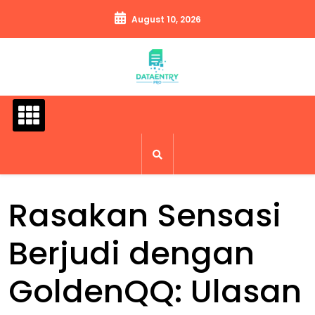
Skip
August 10, 2026
to
content
Rasakan Sensasi
Berjudi dengan
GoldenQQ: Ulasan