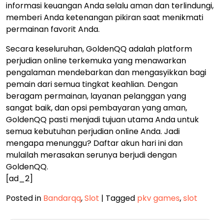
informasi keuangan Anda selalu aman dan terlindungi,
memberi Anda ketenangan pikiran saat menikmati
permainan favorit Anda.
Secara keseluruhan, GoldenQQ adalah platform
perjudian online terkemuka yang menawarkan
pengalaman mendebarkan dan mengasyikkan bagi
pemain dari semua tingkat keahlian. Dengan
beragam permainan, layanan pelanggan yang
sangat baik, dan opsi pembayaran yang aman,
GoldenQQ pasti menjadi tujuan utama Anda untuk
semua kebutuhan perjudian online Anda. Jadi
mengapa menunggu? Daftar akun hari ini dan
mulailah merasakan serunya berjudi dengan
GoldenQQ.
[ad_2]
Posted in
Bandarqq
,
Slot
|
Tagged
pkv games
,
slot