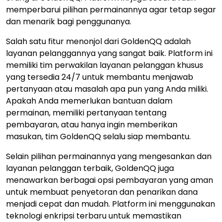
memperbarui pilihan permainannya agar tetap segar
dan menarik bagi penggunanya.
Salah satu fitur menonjol dari GoldenQQ adalah
layanan pelanggannya yang sangat baik. Platform ini
memiliki tim perwakilan layanan pelanggan khusus
yang tersedia 24/7 untuk membantu menjawab
pertanyaan atau masalah apa pun yang Anda miliki.
Apakah Anda memerlukan bantuan dalam
permainan, memiliki pertanyaan tentang
pembayaran, atau hanya ingin memberikan
masukan, tim GoldenQQ selalu siap membantu.
Selain pilihan permainannya yang mengesankan dan
layanan pelanggan terbaik, GoldenQQ juga
menawarkan berbagai opsi pembayaran yang aman
untuk membuat penyetoran dan penarikan dana
menjadi cepat dan mudah. Platform ini menggunakan
teknologi enkripsi terbaru untuk memastikan