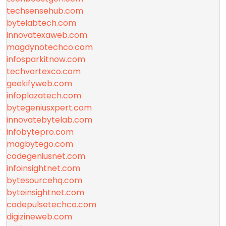
techsensehub.com
bytelabtech.com
innovatexaweb.com
magdynotechco.com
infosparkitnow.com
techvortexco.com
geekifyweb.com
infoplazatech.com
bytegeniusxpert.com
innovatebytelab.com
infobytepro.com
magbytego.com
codegeniusnet.com
infoinsightnet.com
bytesourcehq.com
byteinsightnet.com
codepulsetechco.com
digizineweb.com