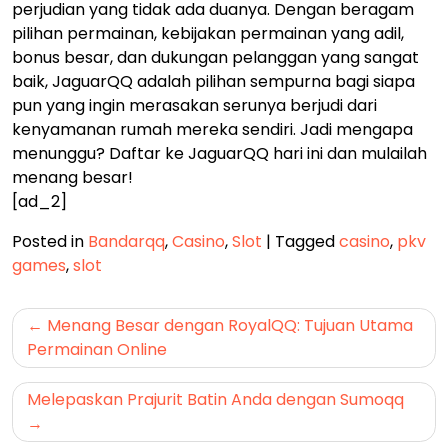
perjudian yang tidak ada duanya. Dengan beragam
pilihan permainan, kebijakan permainan yang adil,
bonus besar, dan dukungan pelanggan yang sangat
baik, JaguarQQ adalah pilihan sempurna bagi siapa
pun yang ingin merasakan serunya berjudi dari
kenyamanan rumah mereka sendiri. Jadi mengapa
menunggu? Daftar ke JaguarQQ hari ini dan mulailah
menang besar!
[ad_2]
Posted in
Bandarqq
,
Casino
,
Slot
|
Tagged
casino
,
pkv
games
,
slot
Post
Menang Besar dengan RoyalQQ: Tujuan Utama
navigation
Permainan Online
Melepaskan Prajurit Batin Anda dengan Sumoqq