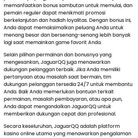
memanfaatkan bonus sambutan untuk memulai, dan
pemain reguler dapat menikmati promosi
berkelanjutan dan hadiah loyalitas. Dengan bonus ini,
Anda dapat memaksimalkan peluang Anda untuk
menang besar dan bersenang-senang lebih banyak
lagi saat memainkan game favorit Anda.
Selain pilihan permainan dan bonusnya yang
mengesankan, JaguarQQ juga menawarkan
dukungan pelanggan terbaik. Jika Anda memiliki
pertanyaan atau masalah saat bermain, tim
dukungan pelanggan tersedia 24/7 untuk membantu
Anda. Baik Anda memerlukan bantuan terkait
permainan, masalah pembayaran, atau apa pun,
Anda dapat mengandalkan JaguarQQ untuk
memberikan dukungan cepat dan profesional.
Secara keseluruhan, JaguarQQ adalah platform
kasino online utama yang menawarkan pengalaman