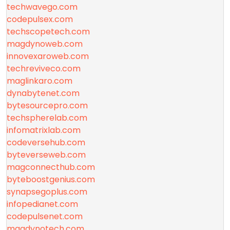
techwavego.com
codepulsex.com
techscopetech.com
magdynoweb.com
innovexaroweb.com
techreviveco.com
maglinkaro.com
dynabytenet.com
bytesourcepro.com
techspherelab.com
infomatrixlab.com
codeversehub.com
byteverseweb.com
magconnecthub.com
byteboostgenius.com
synapsegoplus.com
infopedianet.com
codepulsenet.com
magdynotech.com