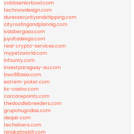
cobbseniorbowl.com
technowdesign.com
durexsecurityandshipping.com
cityroofingandplannig.com
ivdabergasa.com
juyultadesga.com
real-crypto-services.com
mypetzworld.com
infounty.com
investparaguay-eu.com
bwc88asia.com
extrem-poker.com
ks-casino.com
carcarepoints.com
thedoodlebreeders.com
grupohugodias.com
deqair.com
techsilvers.com
ningkatinskill.com