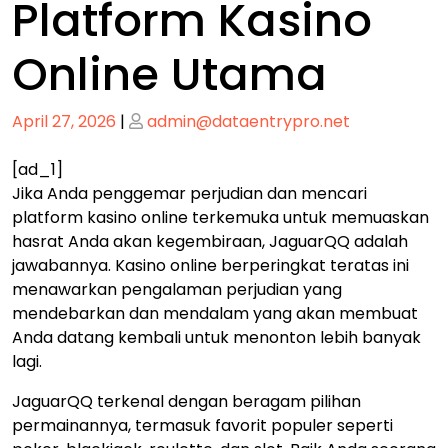
Platform Kasino
Online Utama
Posted
Posted
April 27, 2026
|
admin@dataentrypro.net
on
on
[ad_1]
Jika Anda penggemar perjudian dan mencari
platform kasino online terkemuka untuk memuaskan
hasrat Anda akan kegembiraan, JaguarQQ adalah
jawabannya. Kasino online berperingkat teratas ini
menawarkan pengalaman perjudian yang
mendebarkan dan mendalam yang akan membuat
Anda datang kembali untuk menonton lebih banyak
lagi.
JaguarQQ terkenal dengan beragam pilihan
permainannya, termasuk favorit populer seperti