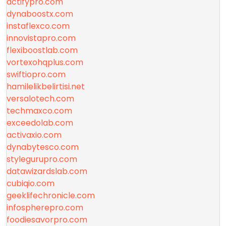
actifypro.com
dynaboostx.com
instaflexco.com
innovistapro.com
flexiboostlab.com
vortexohqplus.com
swiftiopro.com
hamilelikbelirtisi.net
versalotech.com
techmaxco.com
exceedolab.com
activaxio.com
dynabytesco.com
stylegurupro.com
datawizardslab.com
cubiqio.com
geeklifechronicle.com
infospherepro.com
foodiesavorpro.com