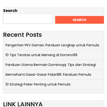
Search
SEARCH
Recent Posts
Pengertian PKV Games: Panduan Lengkap untuk Pemula
10 Tips Teratas untuk Menang di Domino99
Panduan Utama Bermain Dominoqq: Tips dan Strategi
Memahami Dasar-Dasar Poker88: Panduan Pemula
10 Strategi Poker Penting untuk Pemula
LINK LAINNYA