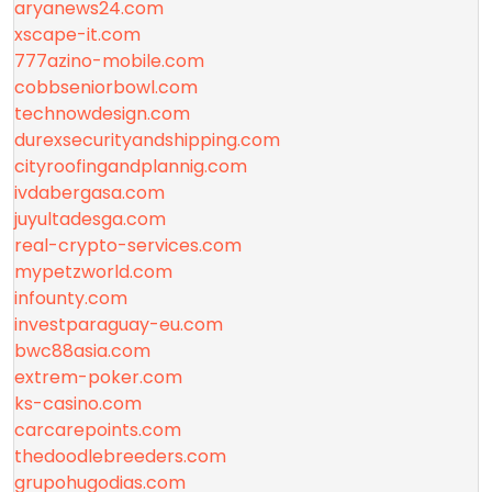
aryanews24.com
xscape-it.com
777azino-mobile.com
cobbseniorbowl.com
technowdesign.com
durexsecurityandshipping.com
cityroofingandplannig.com
ivdabergasa.com
juyultadesga.com
real-crypto-services.com
mypetzworld.com
infounty.com
investparaguay-eu.com
bwc88asia.com
extrem-poker.com
ks-casino.com
carcarepoints.com
thedoodlebreeders.com
grupohugodias.com