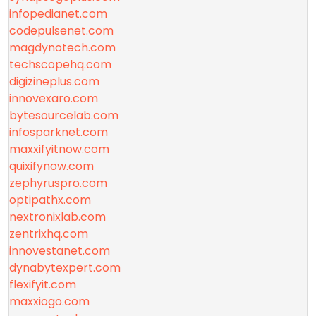
infopedianet.com
codepulsenet.com
magdynotech.com
techscopehq.com
digizineplus.com
innovexaro.com
bytesourcelab.com
infosparknet.com
maxxifyitnow.com
quixifynow.com
zephyruspro.com
optipathx.com
nextronixlab.com
zentrixhq.com
innovestanet.com
dynabytexpert.com
flexifyit.com
maxxiogo.com