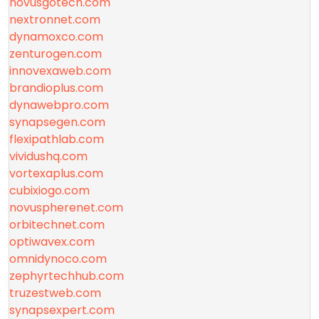
novusgotech.com
nextronnet.com
dynamoxco.com
zenturogen.com
innovexaweb.com
brandioplus.com
dynawebpro.com
synapsegen.com
flexipathlab.com
vividushq.com
vortexaplus.com
cubixiogo.com
novuspherenet.com
orbitechnet.com
optiwavex.com
omnidynoco.com
zephyrtechhub.com
truzestweb.com
synapsexpert.com