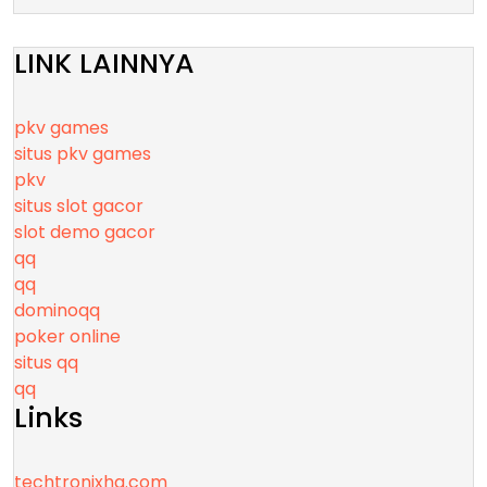
LINK LAINNYA
pkv games
situs pkv games
pkv
situs slot gacor
slot demo gacor
qq
qq
dominoqq
poker online
situs qq
qq
Links
techtronixhq.com