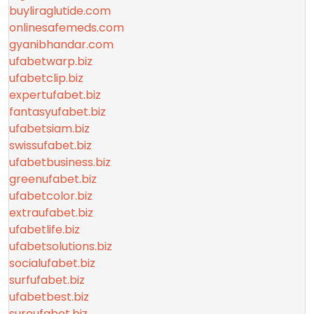
buyliraglutide.com
onlinesafemeds.com
gyanibhandar.com
ufabetwarp.biz
ufabetclip.biz
expertufabet.biz
fantasyufabet.biz
ufabetsiam.biz
swissufabet.biz
ufabetbusiness.biz
greenufabet.biz
ufabetcolor.biz
extraufabet.biz
ufabetlife.biz
ufabetsolutions.biz
socialufabet.biz
surfufabet.biz
ufabetbest.biz
sureufabet.biz