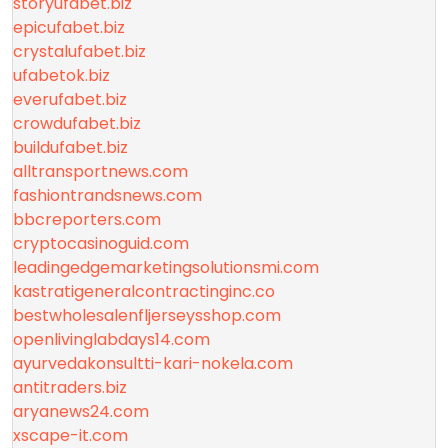
storyufabet.biz
epicufabet.biz
crystalufabet.biz
ufabetok.biz
everufabet.biz
crowdufabet.biz
buildufabet.biz
alltransportnews.com
fashiontrandsnews.com
bbcreporters.com
cryptocasinoguid.com
leadingedgemarketingsolutionsmi.com
kastratigeneralcontractinginc.co
bestwholesalenfljerseysshop.com
openlivinglabdays14.com
ayurvedakonsultti-kari-nokela.com
antitraders.biz
aryanews24.com
xscape-it.com