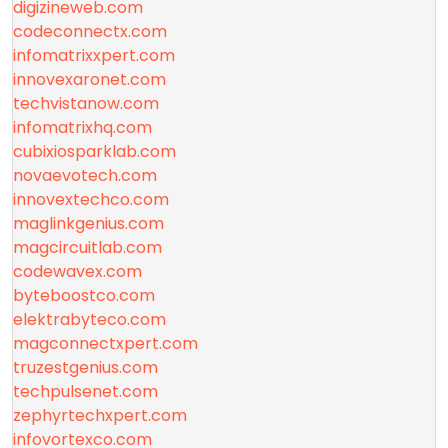
digizineweb.com
codeconnectx.com
infomatrixxpert.com
innovexaronet.com
techvistanow.com
infomatrixhq.com
cubixiosparklab.com
novaevotech.com
innovextechco.com
maglinkgenius.com
magcircuitlab.com
codewavex.com
byteboostco.com
elektrabyteco.com
magconnectxpert.com
truzestgenius.com
techpulsenet.com
zephyrtechxpert.com
infovortexco.com