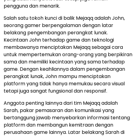
pengguna dan menarik.
Salah satu tokoh kunci di balik Mejaqq adalah John,
seorang gamer berpengalaman dengan latar
belakang pengembangan perangkat lunak.
Kecintaan John terhadap game dan teknologi
membawanya menciptakan Mejaqq sebagai cara
untuk mempertemukan orang-orang yang berpikiran
sama dan memiliki kecintaan yang sama terhadap
game. Dengan keahliannya dalam pengembangan
perangkat lunak, John mampu menciptakan
platform yang tidak hanya memukau secara visual
tetapi juga sangat fungsional dan responsif.
Anggota penting lainnya dari tim Mejaqq adalah
Sarah, pakar pemasaran dan komunikasi yang
bertanggung jawab menyebarkan informasi tentang
platform dan membangun kemitraan dengan
perusahaan game lainnya. Latar belakang Sarah di