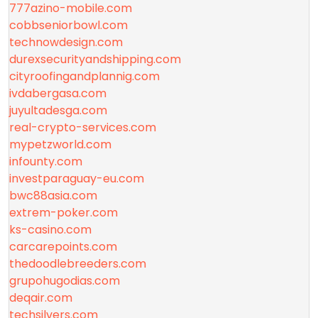
777azino-mobile.com
cobbseniorbowl.com
technowdesign.com
durexsecurityandshipping.com
cityroofingandplannig.com
ivdabergasa.com
juyultadesga.com
real-crypto-services.com
mypetzworld.com
infounty.com
investparaguay-eu.com
bwc88asia.com
extrem-poker.com
ks-casino.com
carcarepoints.com
thedoodlebreeders.com
grupohugodias.com
deqair.com
techsilvers.com