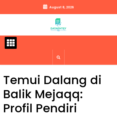
Skip
August 8, 2026
to
content
Temui Dalang di
Balik Mejaqq:
Profil Pendiri