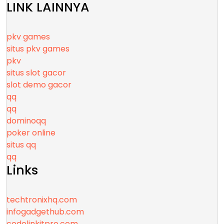
LINK LAINNYA
pkv games
situs pkv games
pkv
situs slot gacor
slot demo gacor
qq
qq
dominoqq
poker online
situs qq
qq
Links
techtronixhq.com
infogadgethub.com
codelinkitpro.com