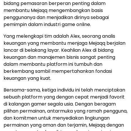
bidang pemasaran berperan penting dalam
membantu Mejaqq mengembangkan basis
penggunanya dan menjadikan dirinya sebagai
pemimpin dalam industri game online.
Yang melengkapi tim adalah Alex, seorang analis
keuangan yang membantu menjaga Mejaqq berjalan
lancar di belakang layar. Keahlian Alex di bidang
keuangan dan manajemen bisnis sangat penting
dalam membantu platform ini tumbuh dan
berkembang sambil mempertahankan fondasi
keuangan yang kuat.
Bersama-sama, ketiga individu ini telah menciptakan
sebuah platform yang dengan cepat menjadi favorit
di kalangan gamer segala usia. Dengan beragam
pilihan permainan, antarmuka yang ramah pengguna,
dan komitmen untuk menyediakan lingkungan
permainan yang aman dan terjamin, Mejaqq dengan