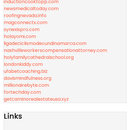
inductioncooktopp.com
newsmedicaltoday.com
roofingnevada.info
magconnectx.com
synexispro.com
holayomi.com
ligadeciclismodecundinamarca.com
nashvilleworkerscompensationattorney.com
holyfamilycathedralschool.org
londonkiddy.com
ufabetcoaching.biz
davismindfulness.org
millionairebyte.com
fortechday.com
getcaminorealestateusa.xyz
Links