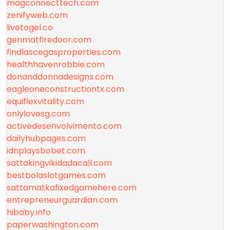
magconnecttech.com
zenifyweb.com
livetogel.co
genmatfiredoor.com
findlascegasproperties.com
healthhavenrobbie.com
donanddonnadesigns.com
eagleoneconstructiontx.com
equiflexvitality.com
onlylovesg.com
activedesenvolvimento.com
dailyhubpages.com
idnplaysbobet.com
sattakingvikidadacall.com
bestbolaslotgames.com
sattamatkafixedgamehere.com
entrepreneurguardian.com
hibaby.info
paperwashington.com