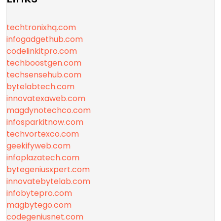
techtronixhq.com
infogadgethub.com
codelinkitpro.com
techboostgen.com
techsensehub.com
bytelabtech.com
innovatexaweb.com
magdynotechco.com
infosparkitnow.com
techvortexco.com
geekifyweb.com
infoplazatech.com
bytegeniusxpert.com
innovatebytelab.com
infobytepro.com
magbytego.com
codegeniusnet.com