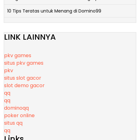
10 Tips Teratas untuk Menang di Domino99
LINK LAINNYA
pkv games
situs pkv games
pkv
situs slot gacor
slot demo gacor
qq
qq
dominoqq
poker online
situs qq
qq
Links