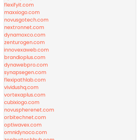
flexifyit.com
maxxiogo.com
novusgotech.com
nextronnet.com
dynamoxco.com
zenturogen.com
innovexaweb.com
brandioplus.com
dynawebpro.com
synapsegen.com
flexipathlab.com
vividushq.com
vortexaplus.com
cubixiogo.com
novuspherenet.com
orbitechnet.com
optiwavex.com
omnidynoco.com
zephyrtechhub.com