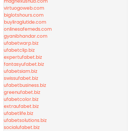
magnexushub.com
virtuogoweb.com
biglotshours.com
buyliraglutide.com
onlinesafemeds.com
gyanibhandar.com
ufabetwarp.biz
ufabetclip.biz
expertufabet.biz
fantasyufabet.biz
ufabetsiam.biz
swissufabet.biz
ufabetbusiness.biz
greenufabet.biz
ufabetcolor.biz
extraufabet.biz
ufabetlife.biz
ufabetsolutions.biz
socialufabet.biz