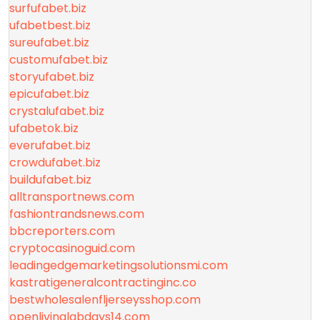
surfufabet.biz
ufabetbest.biz
sureufabet.biz
customufabet.biz
storyufabet.biz
epicufabet.biz
crystalufabet.biz
ufabetok.biz
everufabet.biz
crowdufabet.biz
buildufabet.biz
alltransportnews.com
fashiontrandsnews.com
bbcreporters.com
cryptocasinoguid.com
leadingedgemarketingsolutionsmi.com
kastratigeneralcontractinginc.co
bestwholesalenfljerseysshop.com
openlivinglabdays14.com