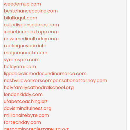
weedemup.com
bestchancecasino.com
bilalliaqat.com
autodispensadores.com
inductioncooktopp.com
newsmedicaltoday.com
roofingnevada.info
magconnectx.com
synexispro.com
holayomi.com
ligadeciclismodecundinamarca.com
nashvilleworkerscompensationattorney.com
holyfamilycathedralschool.org
londonkiddy.com
ufabetcoaching.biz
davismindfulness.org
millionairebyte.com
fortechday.com
getcaminorealestateusa.xyz