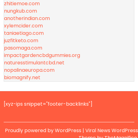
zhitiemoe.com
nungkub.com
anotherindian.com
xylemcider.com
taniaetiago.com
juzfitketo.com
pasomaga.com
impactgardencbdgummies.org
naturesstimulantcbd.net
nopalinaeuropa.com
biomagnify.net
[xyz-ips snippet="footer-backlinks"]
Proudly powered by WordPress
|
Viral News WordPress
Theme
by TheMagnifico.