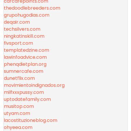
carcarepoints.com
thedoodlebreeders.com
grupohugodias.com
deqair.com
techsilvers.com
ningkatinskill.com
fivsport.com
templatedzine.com
lawinfoadvice.com
phenqdietplan.org
sumnercafe.com
dunetflix.com
movimientoindignados.org
milfxxxpussy.com
uptodatefamily.com
musitop.com
utyam.com
lacostituzioneblog.com
ohyeea.com