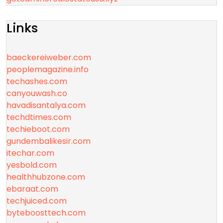
Links
baeckereiweber.com
peoplemagazine.info
techashes.com
canyouwash.co
havadisantalya.com
techdtimes.com
techieboot.com
gundembalikesir.com
itechar.com
yesbold.com
healthhubzone.com
ebaraat.com
techjuiced.com
byteboosttech.com