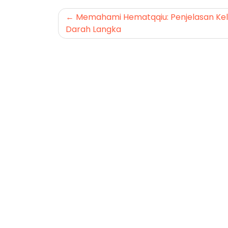
Post
Memahami Hematqqiu: Penjelasan Kel
Darah Langka
navigation