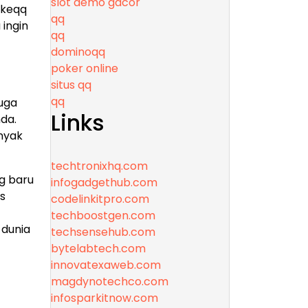
slot demo gacor
okeqq
qq
ingin
qq
dominoqq
poker online
situs qq
qq
uga
Links
da.
nyak
techtronixhq.com
ng baru
infogadgethub.com
s
codelinkitpro.com
techboostgen.com
 dunia
techsensehub.com
bytelabtech.com
innovatexaweb.com
magdynotechco.com
infosparkitnow.com