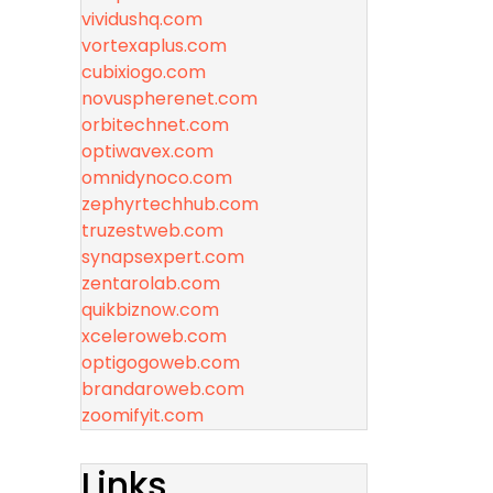
vividushq.com
vortexaplus.com
cubixiogo.com
novuspherenet.com
orbitechnet.com
optiwavex.com
omnidynoco.com
zephyrtechhub.com
truzestweb.com
synapsexpert.com
zentarolab.com
quikbiznow.com
xceleroweb.com
optigogoweb.com
brandaroweb.com
zoomifyit.com
Links