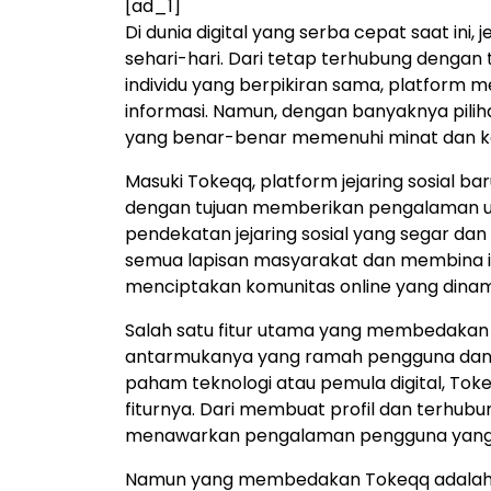
[ad_1]
Di dunia digital yang serba cepat saat ini, 
sehari-hari. Dari tetap terhubung dengan
individu yang berpikiran sama, platform me
informasi. Namun, dengan banyaknya pilih
yang benar-benar memenuhi minat dan k
Masuki Tokeqq, platform jejaring sosial b
dengan tujuan memberikan pengalaman u
pendekatan jejaring sosial yang segar da
semua lapisan masyarakat dan membina i
menciptakan komunitas online yang dina
Salah satu fitur utama yang membedakan To
antarmukanya yang ramah pengguna dan des
paham teknologi atau pemula digital, T
fiturnya. Dari membuat profil dan terhub
menawarkan pengalaman pengguna yang
Namun yang membedakan Tokeqq adalah