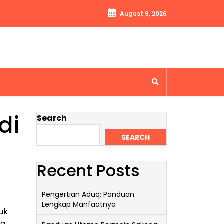
August 9, 2026
di
Search
SEARCH
Recent Posts
Pengertian Aduq: Panduan
Lengkap Manfaatnya
uk
la