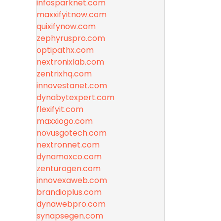
infosparknet.com
maxxifyitnow.com
quixifynow.com
zephyruspro.com
optipathx.com
nextronixlab.com
zentrixhq.com
innovestanet.com
dynabytexpert.com
flexifyit.com
maxxiogo.com
novusgotech.com
nextronnet.com
dynamoxco.com
zenturogen.com
innovexaweb.com
brandioplus.com
dynawebpro.com
synapsegen.com