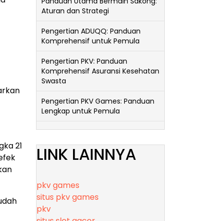
Panduan Utama Bermain Sakong:
Aturan dan Strategi
Pengertian ADUQQ: Panduan
Komprehensif untuk Pemula
Pengertian PKV: Panduan
Komprehensif Asuransi Kesehatan
Swasta
arkan
Pengertian PKV Games: Panduan
Lengkap untuk Pemula
gka 21
LINK LAINNYA
efek
kan
pkv games
situs pkv games
mudah
pkv
situs slot gacor