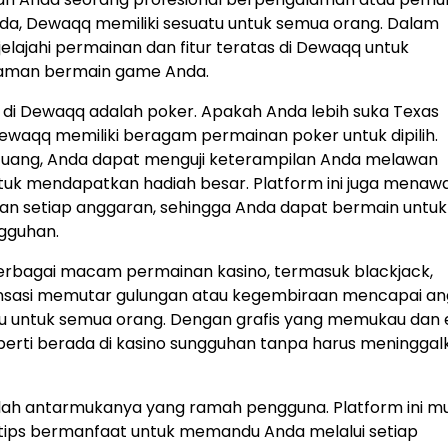
da, Dewaqq memiliki sesuatu untuk semua orang. Dalam
elajahi permainan dan fitur teratas di Dewaqq untuk
man bermain game Anda.
 di Dewaqq adalah poker. Apakah Anda lebih suka Texas
ewaqq memiliki beragam permainan poker untuk dipilih.
uang, Anda dapat menguji keterampilan Anda melawan
ntuk mendapatkan hadiah besar. Platform ini juga menaw
gan setiap anggaran, sehingga Anda dapat bermain untuk
gguhan.
erbagai macam permainan kasino, termasuk blackjack,
 sensasi memutar gulungan atau kegembiraan mencapai an
atu untuk semua orang. Dengan grafis yang memukau dan 
eperti berada di kasino sungguhan tanpa harus meninggal
dalah antarmukanya yang ramah pengguna. Platform ini 
an tips bermanfaat untuk memandu Anda melalui setiap