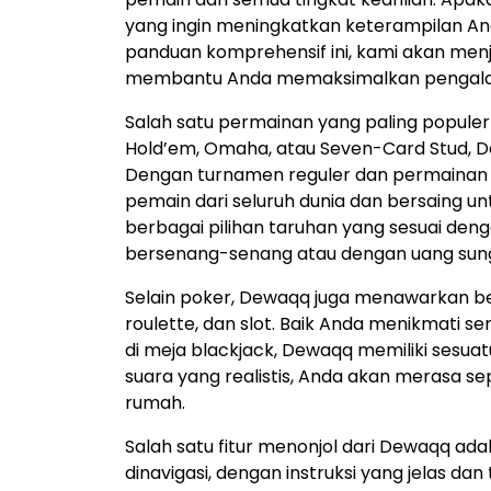
yang ingin meningkatkan keterampilan An
panduan komprehensif ini, kami akan menj
membantu Anda memaksimalkan pengala
Salah satu permainan yang paling populer
Hold’em, Omaha, atau Seven-Card Stud, D
Dengan turnamen reguler dan permainan 
pemain dari seluruh dunia dan bersaing u
berbagai pilihan taruhan yang sesuai den
bersenang-senang atau dengan uang sun
Selain poker, Dewaqq juga menawarkan b
roulette, dan slot. Baik Anda menikmati
di meja blackjack, Dewaqq memiliki sesu
suara yang realistis, Anda akan merasa s
rumah.
Salah satu fitur menonjol dari Dewaqq a
dinavigasi, dengan instruksi yang jelas d