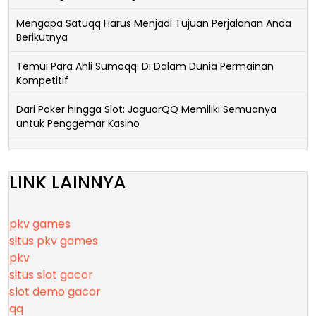
Mengapa Satuqq Harus Menjadi Tujuan Perjalanan Anda
Berikutnya
Temui Para Ahli Sumoqq: Di Dalam Dunia Permainan
Kompetitif
Dari Poker hingga Slot: JaguarQQ Memiliki Semuanya
untuk Penggemar Kasino
LINK LAINNYA
pkv games
situs pkv games
pkv
situs slot gacor
slot demo gacor
qq