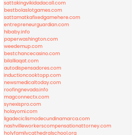
sattakingvikidadacall.com
bestbolaslotgames.com
sattamatkafixedgamehere.com
entrepreneurguardian.com
hibaby.info
paperwashington.com
weedemup.com
bestchancecasino.com
bilalliaqat.com
autodispensadores.com
inductioncooktopp.com
newsmedicaltoday.com
roofingnevada.info
magconnectx.com
synexispro.com
holayomi.com
ligadeciclismodecundinamarca.com
nashvilleworkerscompensationattorney.com
holyfamilycathedralschool.org