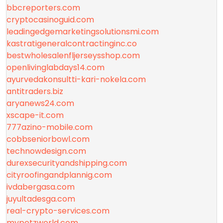
bbcreporters.com
cryptocasinoguid.com
leadingedgemarketingsolutionsmi.com
kastratigeneralcontractinginc.co
bestwholesalenfljerseysshop.com
openlivinglabdays14.com
ayurvedakonsultti-kari-nokela.com
antitraders.biz
aryanews24.com
xscape-it.com
777azino-mobile.com
cobbseniorbowl.com
technowdesign.com
durexsecurityandshipping.com
cityroofingandplannig.com
ivdabergasa.com
juyultadesga.com
real-crypto-services.com
mypetzworld.com