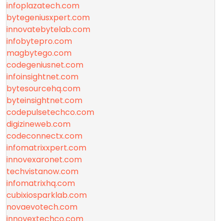
infoplazatech.com
bytegeniusxpert.com
innovatebytelab.com
infobytepro.com
magbytego.com
codegeniusnet.com
infoinsightnet.com
bytesourcehq.com
byteinsightnet.com
codepulsetechco.com
digizineweb.com
codeconnectx.com
infomatrixxpert.com
innovexaronet.com
techvistanow.com
infomatrixhq.com
cubixiosparklab.com
novaevotech.com
innovextechco.com