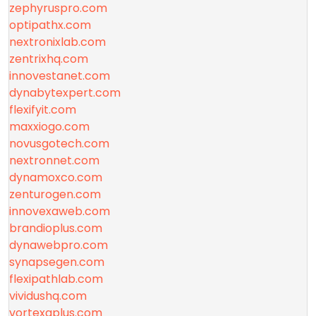
zephyruspro.com
optipathx.com
nextronixlab.com
zentrixhq.com
innovestanet.com
dynabytexpert.com
flexifyit.com
maxxiogo.com
novusgotech.com
nextronnet.com
dynamoxco.com
zenturogen.com
innovexaweb.com
brandioplus.com
dynawebpro.com
synapsegen.com
flexipathlab.com
vividushq.com
vortexaplus.com