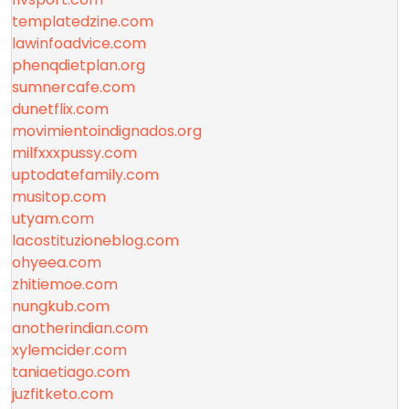
templatedzine.com
lawinfoadvice.com
phenqdietplan.org
sumnercafe.com
dunetflix.com
movimientoindignados.org
milfxxxpussy.com
uptodatefamily.com
musitop.com
utyam.com
lacostituzioneblog.com
ohyeea.com
zhitiemoe.com
nungkub.com
anotherindian.com
xylemcider.com
taniaetiago.com
juzfitketo.com