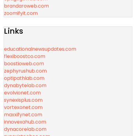
brandaroweb.com
zoomifyit.com
Links
educationalnewsupdates.com
flexiboostco.com
boostioweb.com
zephyrushub.com
optipathlab.com
dynabytelab.com
evolvionet.com
synexisplus.com
vortexonet.com
maxxifynet.com
innovexahub.com
dynacorelab.com