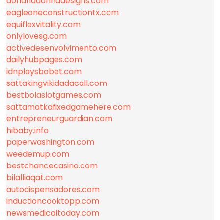
donanddonnadesigns.com
eagleoneconstructiontx.com
equiflexvitality.com
onlylovesg.com
activedesenvolvimento.com
dailyhubpages.com
idnplaysbobet.com
sattakingvikidadacall.com
bestbolaslotgames.com
sattamatkafixedgamehere.com
entrepreneurguardian.com
hibaby.info
paperwashington.com
weedemup.com
bestchancecasino.com
bilalliaqat.com
autodispensadores.com
inductioncooktopp.com
newsmedicaltoday.com