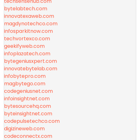
techsensehub.com
bytelabtech.com
innovatexaweb.com
magdynotechco.com
infosparkitnow.com
techvortexco.com
geekifyweb.com
infoplazatech.com
bytegeniusxpert.com
innovatebytelab.com
infobytepro.com
magbytego.com
codegeniusnet.com
infoinsightnet.com
bytesourcehq.com
byteinsightnet.com
codepulsetechco.com
digizineweb.com
codeconnectx.com