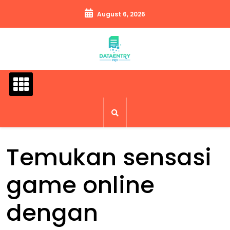
Skip
August 6, 2026
to
content
Temukan sensasi
game online
dengan