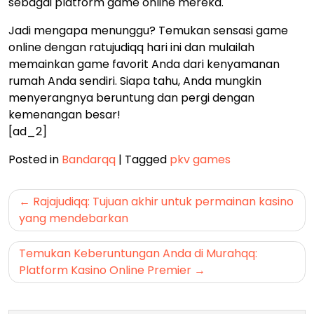
sebagai platform game online mereka.
Jadi mengapa menunggu? Temukan sensasi game
online dengan ratujudiqq hari ini dan mulailah
memainkan game favorit Anda dari kenyamanan
rumah Anda sendiri. Siapa tahu, Anda mungkin
menyerangnya beruntung dan pergi dengan
kemenangan besar!
[ad_2]
Posted in
Bandarqq
|
Tagged
pkv games
Post
Rajajudiqq: Tujuan akhir untuk permainan kasino
navigation
yang mendebarkan
Temukan Keberuntungan Anda di Murahqq:
Platform Kasino Online Premier