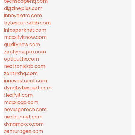
techscopehq.com
digizineplus.com
innovexaro.com
bytesourcelab.com
infosparknet.com
maxxifyitnow.com
quixifynow.com
zephyruspro.com
optipathx.com
nextronixlab.com
zentrixhq.com
innovestanet.com
dynabytexpert.com
flexifyit.com
maxxiogo.com
novusgotech.com
nextronnet.com
dynamoxco.com
zenturogen.com