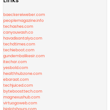
Links
baeckereiweber.com
peoplemagazine.info
techashes.com
canyouwash.co
havadisantalya.com
techdtimes.com
techieboot.com
gundembalikesir.com
itechar.com
yesbold.com
healthhubzone.com
ebaraat.com
techjuiced.com
byteboosttech.com
magnexushub.com
virtuogoweb.com
biglotshours.com