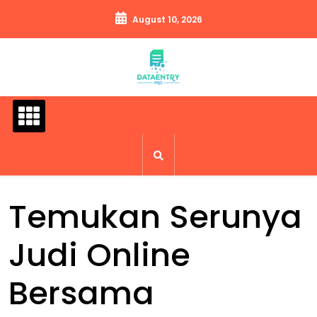
Skip
August 10, 2026
to
content
Temukan Serunya
Judi Online
Bersama