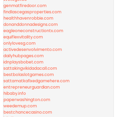
genmatfiredoor.com
findlascegasproperties.com
healthhavenrobbie.com
donanddonnadesigns.com
eagleoneconstructiontx.com
equiflexvitality.com
onlylovesg.com
activedesenvolvimento.com
dailyhubpages.com
idnplaysbobet.com
sattakingvikidadacall.com
bestbolaslotgames.com
sattamatkafixedgamehere.com
entrepreneurguardian.com
hibaby.info
paperwashington.com
weedemup.com
bestchancecasino.com