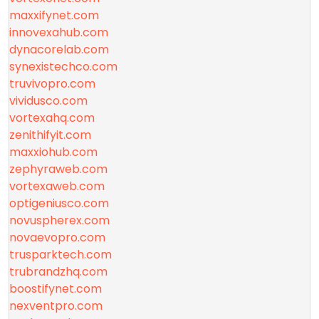
maxxifynet.com
innovexahub.com
dynacorelab.com
synexistechco.com
truvivopro.com
vividusco.com
vortexahq.com
zenithifyit.com
maxxiohub.com
zephyraweb.com
vortexaweb.com
optigeniusco.com
novuspherex.com
novaevopro.com
trusparktech.com
trubrandzhq.com
boostifynet.com
nexventpro.com