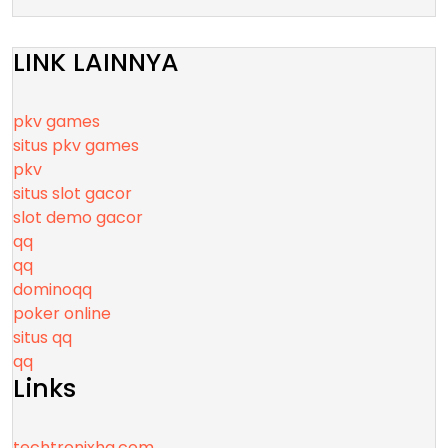
LINK LAINNYA
pkv games
situs pkv games
pkv
situs slot gacor
slot demo gacor
qq
qq
dominoqq
poker online
situs qq
qq
Links
techtronixhq.com