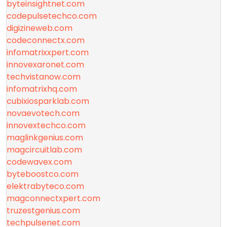
byteinsightnet.com
codepulsetechco.com
digizineweb.com
codeconnectx.com
infomatrixxpert.com
innovexaronet.com
techvistanow.com
infomatrixhq.com
cubixiosparklab.com
novaevotech.com
innovextechco.com
maglinkgenius.com
magcircuitlab.com
codewavex.com
byteboostco.com
elektrabyteco.com
magconnectxpert.com
truzestgenius.com
techpulsenet.com