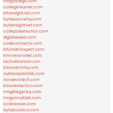
magbytego.com
codegeniusnet.com
infoinsightnet.com
bytesourcehq.com
byteinsightnet.com
codepulsetechco.com
digizineweb.com
codeconnectx.com
infomatrixxpert.com
innovexaronet.com
techvistanow.com
infomatrixhq.com
cubixiosparklab.com
novaevotech.com
innovextechco.com
maglinkgenius.com
magcircuitlab.com
codewavex.com
byteboostco.com