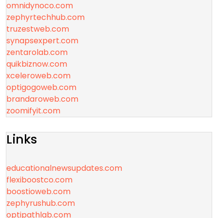
omnidynoco.com
zephyrtechhub.com
truzestweb.com
synapsexpert.com
zentarolab.com
quikbiznow.com
xceleroweb.com
optigogoweb.com
brandaroweb.com
zoomifyit.com
Links
educationalnewsupdates.com
flexiboostco.com
boostioweb.com
zephyrushub.com
optipathlab.com