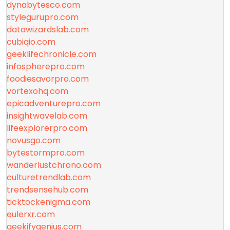
dynabytesco.com
stylegurupro.com
datawizardslab.com
cubiqio.com
geeklifechronicle.com
infospherepro.com
foodiesavorpro.com
vortexohq.com
epicadventurepro.com
insightwavelab.com
lifeexplorerpro.com
novusgo.com
bytestormpro.com
wanderlustchrono.com
culturetrendlab.com
trendsensehub.com
ticktockenigma.com
eulerxr.com
geekifygenius.com