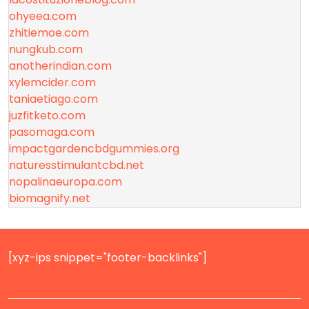
ohyeea.com
zhitiemoe.com
nungkub.com
anotherindian.com
xylemcider.com
taniaetiago.com
juzfitketo.com
pasomaga.com
impactgardencbdgummies.org
naturesstimulantcbd.net
nopalinaeuropa.com
biomagnify.net
[xyz-ips snippet="footer-backlinks"]