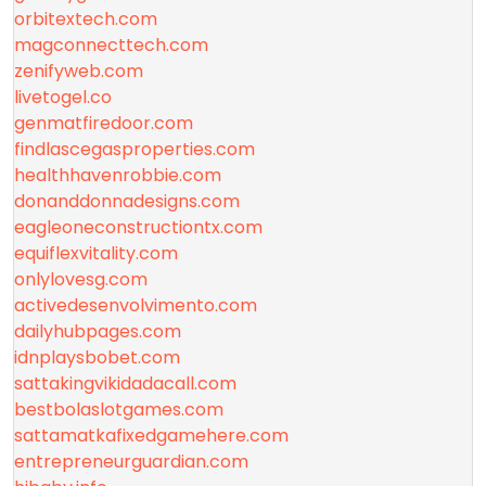
orbitextech.com
magconnecttech.com
zenifyweb.com
livetogel.co
genmatfiredoor.com
findlascegasproperties.com
healthhavenrobbie.com
donanddonnadesigns.com
eagleoneconstructiontx.com
equiflexvitality.com
onlylovesg.com
activedesenvolvimento.com
dailyhubpages.com
idnplaysbobet.com
sattakingvikidadacall.com
bestbolaslotgames.com
sattamatkafixedgamehere.com
entrepreneurguardian.com