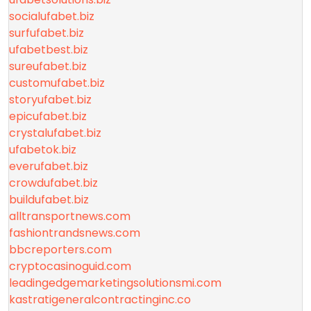
socialufabet.biz
surfufabet.biz
ufabetbest.biz
sureufabet.biz
customufabet.biz
storyufabet.biz
epicufabet.biz
crystalufabet.biz
ufabetok.biz
everufabet.biz
crowdufabet.biz
buildufabet.biz
alltransportnews.com
fashiontrandsnews.com
bbcreporters.com
cryptocasinoguid.com
leadingedgemarketingsolutionsmi.com
kastratigeneralcontractinginc.co