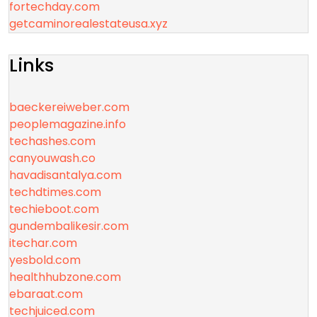
fortechday.com
getcaminorealestateusa.xyz
Links
baeckereiweber.com
peoplemagazine.info
techashes.com
canyouwash.co
havadisantalya.com
techdtimes.com
techieboot.com
gundembalikesir.com
itechar.com
yesbold.com
healthhubzone.com
ebaraat.com
techjuiced.com