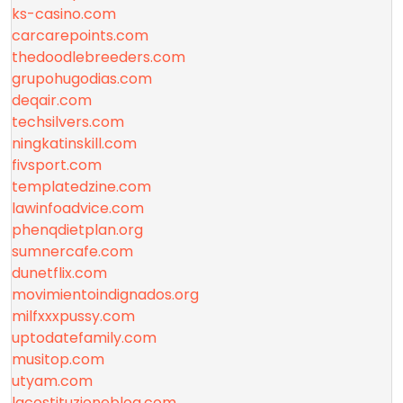
ks-casino.com
carcarepoints.com
thedoodlebreeders.com
grupohugodias.com
deqair.com
techsilvers.com
ningkatinskill.com
fivsport.com
templatedzine.com
lawinfoadvice.com
phenqdietplan.org
sumnercafe.com
dunetflix.com
movimientoindignados.org
milfxxxpussy.com
uptodatefamily.com
musitop.com
utyam.com
lacostituzioneblog.com