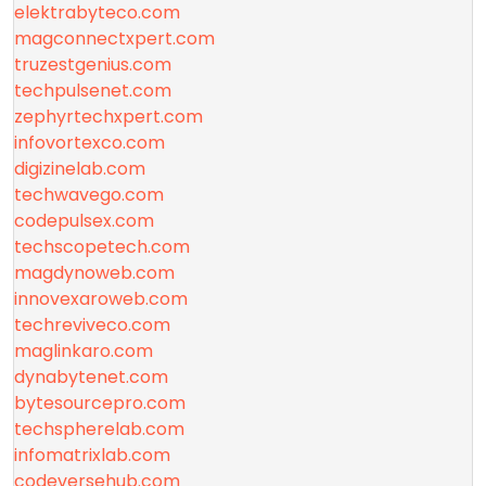
elektrabyteco.com
magconnectxpert.com
truzestgenius.com
techpulsenet.com
zephyrtechxpert.com
infovortexco.com
digizinelab.com
techwavego.com
codepulsex.com
techscopetech.com
magdynoweb.com
innovexaroweb.com
techreviveco.com
maglinkaro.com
dynabytenet.com
bytesourcepro.com
techspherelab.com
infomatrixlab.com
codeversehub.com