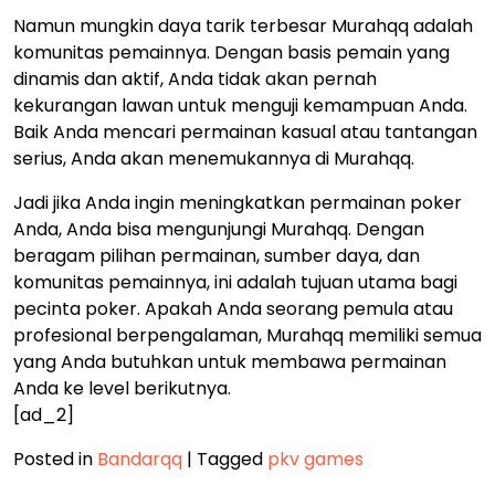
Namun mungkin daya tarik terbesar Murahqq adalah
komunitas pemainnya. Dengan basis pemain yang
dinamis dan aktif, Anda tidak akan pernah
kekurangan lawan untuk menguji kemampuan Anda.
Baik Anda mencari permainan kasual atau tantangan
serius, Anda akan menemukannya di Murahqq.
Jadi jika Anda ingin meningkatkan permainan poker
Anda, Anda bisa mengunjungi Murahqq. Dengan
beragam pilihan permainan, sumber daya, dan
komunitas pemainnya, ini adalah tujuan utama bagi
pecinta poker. Apakah Anda seorang pemula atau
profesional berpengalaman, Murahqq memiliki semua
yang Anda butuhkan untuk membawa permainan
Anda ke level berikutnya.
[ad_2]
Posted in
Bandarqq
|
Tagged
pkv games