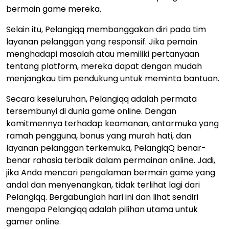
bermain game mereka.
Selain itu, Pelangiqq membanggakan diri pada tim
layanan pelanggan yang responsif. Jika pemain
menghadapi masalah atau memiliki pertanyaan
tentang platform, mereka dapat dengan mudah
menjangkau tim pendukung untuk meminta bantuan.
Secara keseluruhan, Pelangiqq adalah permata
tersembunyi di dunia game online. Dengan
komitmennya terhadap keamanan, antarmuka yang
ramah pengguna, bonus yang murah hati, dan
layanan pelanggan terkemuka, PelangiqQ benar-
benar rahasia terbaik dalam permainan online. Jadi,
jika Anda mencari pengalaman bermain game yang
andal dan menyenangkan, tidak terlihat lagi dari
Pelangiqq. Bergabunglah hari ini dan lihat sendiri
mengapa Pelangiqq adalah pilihan utama untuk
gamer online.