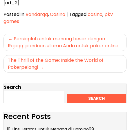
[ad_2]
Posted in
Bandarqq
,
Casino
|
Tagged
casino
,
pkv
games
Post
Bersiaplah untuk menang besar dengan
navigation
Rajaqq: panduan utama Anda untuk poker online
The Thrill of the Game: Inside the World of
Pokerpelangi
Search
SEARCH
Recent Posts
10 Tips Teratas untuk Menang di Domino99