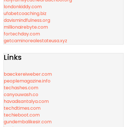
londonkiddy.com
ufabetcoaching.biz
davismindfulness.org
millionairebyte.com
fortechday.com
getcaminorealestateusa.xyz
Links
baeckereiweber.com
peoplemagazine.info
techashes.com
canyouwash.co
havadisantalya.com
techdtimes.com
techieboot.com
gundembalikesir.com