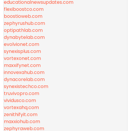
educationalnewsupdates.com
flexiboostco.com
boostioweb.com
zephyrushub.com
optipathlab.com
dynabytelab.com
evolvionet.com
synexisplus.com
vortexonet.com
maxxifynet.com
innovexahub.com
dynacorelab.com
synexistechco.com
truvivopro.com
vividusco.com
vortexahq.com
zenithifyit.com
maxxiohub.com
zephyraweb.com