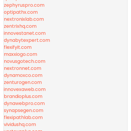
zephyruspro.com
optipathx.com
nextronixlab.com
zentrixhq.com
innovestanet.com
dynabytexpert.com
flexifyit.com
maxxiogo.com
novusgotech.com
nextronnet.com
dynamoxco.com
zenturogen.com
innovexaweb.com
brandioplus.com
dynawebpro.com
synapsegen.com
flexipathlab.com
vividushq.com