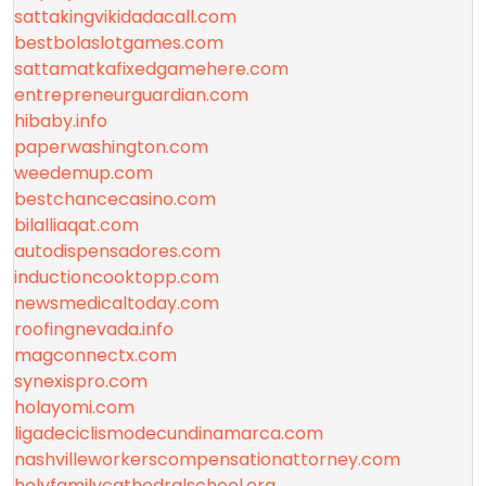
sattakingvikidadacall.com
bestbolaslotgames.com
sattamatkafixedgamehere.com
entrepreneurguardian.com
hibaby.info
paperwashington.com
weedemup.com
bestchancecasino.com
bilalliaqat.com
autodispensadores.com
inductioncooktopp.com
newsmedicaltoday.com
roofingnevada.info
magconnectx.com
synexispro.com
holayomi.com
ligadeciclismodecundinamarca.com
nashvilleworkerscompensationattorney.com
holyfamilycathedralschool.org