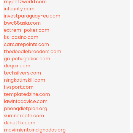
mypetzworld.com
infounty.com
investparaguay-eu.com
bwc88asia.com
extrem-poker.com
ks-casino.com
carcarepoints.com
thedoodlebreeders.com
grupohugodias.com
deqair.com
techsilvers.com
ningkatinskill.com
fivsport.com
templatedzine.com
lawinfoadvice.com
phenqdietplan.org
sumnercafe.com
dunetflix.com
movimientoindignados.org