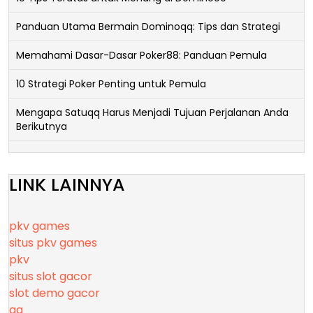
Panduan Utama Bermain Dominoqq: Tips dan Strategi
Memahami Dasar-Dasar Poker88: Panduan Pemula
10 Strategi Poker Penting untuk Pemula
Mengapa Satuqq Harus Menjadi Tujuan Perjalanan Anda
Berikutnya
LINK LAINNYA
pkv games
situs pkv games
pkv
situs slot gacor
slot demo gacor
qq