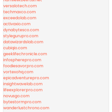
versalotech.com
techmaxco.com
exceedolab.com
activaxio.com
dynabytesco.com
stylegurupro.com
datawizardslab.com
cubiqio.com
geeklifechronicle.com
infospherepro.com
foodiesavorpro.com
vortexohq.com
epicadventurepro.com
insightwavelab.com
lifeexplorerpro.com
novusgo.com
bytestormpro.com
wanderlustchrono.com