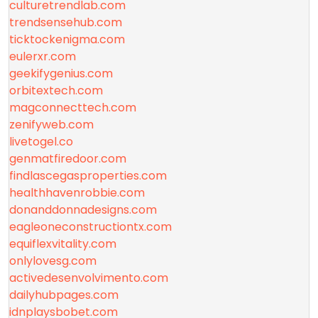
culturetrendlab.com
trendsensehub.com
ticktockenigma.com
eulerxr.com
geekifygenius.com
orbitextech.com
magconnecttech.com
zenifyweb.com
livetogel.co
genmatfiredoor.com
findlascegasproperties.com
healthhavenrobbie.com
donanddonnadesigns.com
eagleoneconstructiontx.com
equiflexvitality.com
onlylovesg.com
activedesenvolvimento.com
dailyhubpages.com
idnplaysbobet.com