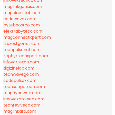
innovextechco.com
maglinkgenius.com
magcircuitlab.com
codewavex.com
byteboostco.com
elektrabyteco.com
magconnectxpert.com
truzestgenius.com
techpulsenet.com
zephyrtechxpert.com
infovortexco.com
digizinelab.com
techwavego.com
codepulsex.com
techscopetech.com
magdynoweb.com
innovexaroweb.com
techreviveco.com
maglinkaro.com