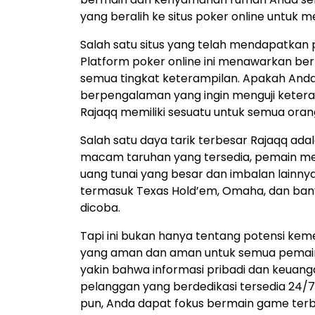
yang beralih ke situs poker online untuk
Salah satu situs yang telah mendapatkan 
Platform poker online ini menawarkan b
semua tingkat keterampilan. Apakah Anda 
berpengalaman yang ingin menguji ketera
Rajaqq memiliki sesuatu untuk semua oran
Salah satu daya tarik terbesar Rajaqq a
macam taruhan yang tersedia, pemain me
uang tunai yang besar dan imbalan lainny
termasuk Texas Hold’em, Omaha, dan banya
dicoba.
Tapi ini bukan hanya tentang potensi ke
yang aman dan aman untuk semua pemain
yakin bahwa informasi pribadi dan keuang
pelanggan yang berdedikasi tersedia 24
pun, Anda dapat fokus bermain game terb