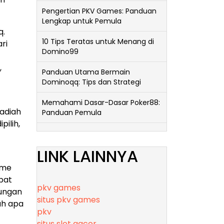
Pengertian PKV Games: Panduan
Lengkap untuk Pemula
q.
10 Tips Teratas untuk Menang di
ri
Domino99
,
Panduan Utama Bermain
Dominoqq: Tips dan Strategi
Memahami Dasar-Dasar Poker88:
adiah
Panduan Pemula
ilih,
LINK LAINNYA
ame
pat
pkv games
kungan
situs pkv games
ah apa
pkv
situs slot gacor