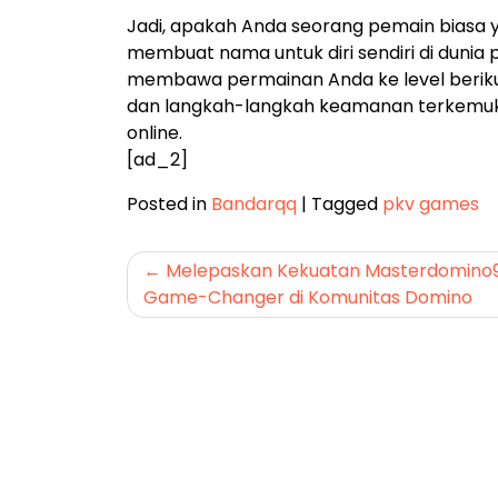
Jadi, apakah Anda seorang pemain biasa y
membuat nama untuk diri sendiri di dunia
membawa permainan Anda ke level berikut
dan langkah-langkah keamanan terkemuka
online.
[ad_2]
Posted in
Bandarqq
|
Tagged
pkv games
Post
Melepaskan Kekuatan Masterdomino9
Game-Changer di Komunitas Domino
navigation