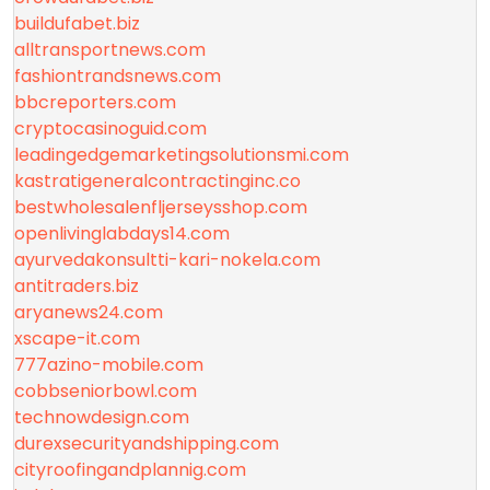
buildufabet.biz
alltransportnews.com
fashiontrandsnews.com
bbcreporters.com
cryptocasinoguid.com
leadingedgemarketingsolutionsmi.com
kastratigeneralcontractinginc.co
bestwholesalenfljerseysshop.com
openlivinglabdays14.com
ayurvedakonsultti-kari-nokela.com
antitraders.biz
aryanews24.com
xscape-it.com
777azino-mobile.com
cobbseniorbowl.com
technowdesign.com
durexsecurityandshipping.com
cityroofingandplannig.com