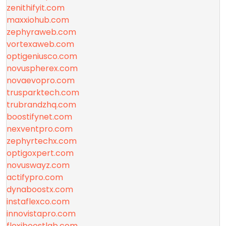
zenithifyit.com
maxxiohub.com
zephyraweb.com
vortexaweb.com
optigeniusco.com
novuspherex.com
novaevopro.com
trusparktech.com
trubrandzhq.com
boostifynet.com
nexventpro.com
zephyrtechx.com
optigoxpert.com
novuswayz.com
actifypro.com
dynaboostx.com
instaflexco.com
innovistapro.com
flexiboostlab.com