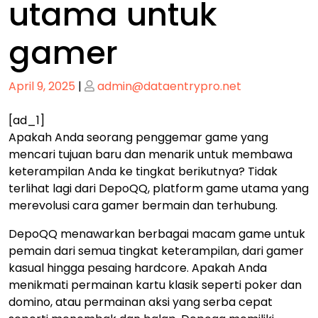
utama untuk
gamer
Posted
Posted
April 9, 2025
|
admin@dataentrypro.net
on
on
[ad_1]
Apakah Anda seorang penggemar game yang
mencari tujuan baru dan menarik untuk membawa
keterampilan Anda ke tingkat berikutnya? Tidak
terlihat lagi dari DepoQQ, platform game utama yang
merevolusi cara gamer bermain dan terhubung.
DepoQQ menawarkan berbagai macam game untuk
pemain dari semua tingkat keterampilan, dari gamer
kasual hingga pesaing hardcore. Apakah Anda
menikmati permainan kartu klasik seperti poker dan
domino, atau permainan aksi yang serba cepat