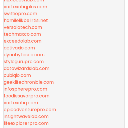
vortexohqplus.com
swiftiopro.com
hamilelikbelirtisi.net
versalotech.com
techmaxco.com
exceedolab.com
activaxio.com
dynabytesco.com
stylegurupro.com
datawizardslab.com
cubiqio.com
geeklifechronicle.com
infospherepro.com
foodiesavorpro.com
vortexohq.com
epicadventurepro.com
insightwavelab.com
lifeexplorerpro.com