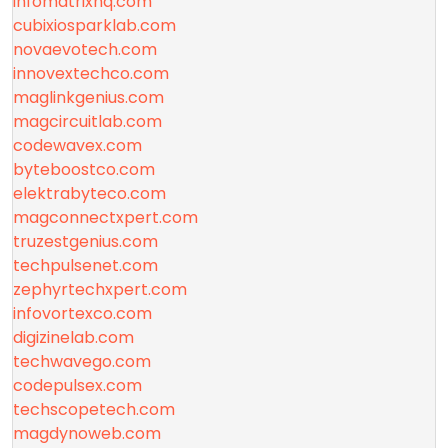
infomatrixhq.com
cubixiosparklab.com
novaevotech.com
innovextechco.com
maglinkgenius.com
magcircuitlab.com
codewavex.com
byteboostco.com
elektrabyteco.com
magconnectxpert.com
truzestgenius.com
techpulsenet.com
zephyrtechxpert.com
infovortexco.com
digizinelab.com
techwavego.com
codepulsex.com
techscopetech.com
magdynoweb.com