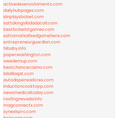
activedesenvolvimento.com
dailyhubpages.com
idnplaysbobet.com
sattakingvikidadacall.com
bestbolaslotgames.com
sattamatkafixedgamehere.com
entrepreneurguardian.com
hibaby.info
paperwashington.com
weedemup.com
bestchancecasino.com
bilalliaqat.com
autodispensadores.com
inductioncooktopp.com
newsmedicaltoday.com
roofingnevada.info
magconnectx.com
synexispro.com
holayomi.com