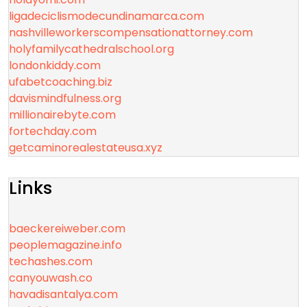
ligadeciclismodecundinamarca.com
nashvilleworkerscompensationattorney.com
holyfamilycathedralschool.org
londonkiddy.com
ufabetcoaching.biz
davismindfulness.org
millionairebyte.com
fortechday.com
getcaminorealestateusa.xyz
Links
baeckereiweber.com
peoplemagazine.info
techashes.com
canyouwash.co
havadisantalya.com