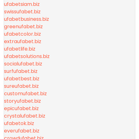
ufabetsiam.biz
swissufabet.biz
ufabetbusiness.biz
greenufabet.biz
ufabetcolor.biz
extraufabet.biz
ufabetlife.biz
ufabetsolutions.biz
socialufabet.biz
surfufabet.biz
ufabetbest.biz
sureufabet.biz
customufabet.biz
storyufabet.biz
epicufabet.biz
crystalufabet.biz
ufabetok.biz
everufabet.biz
crowdufabet.biz