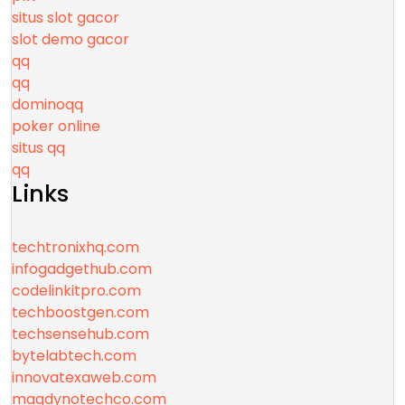
situs slot gacor
slot demo gacor
qq
qq
dominoqq
poker online
situs qq
qq
Links
techtronixhq.com
infogadgethub.com
codelinkitpro.com
techboostgen.com
techsensehub.com
bytelabtech.com
innovatexaweb.com
magdynotechco.com